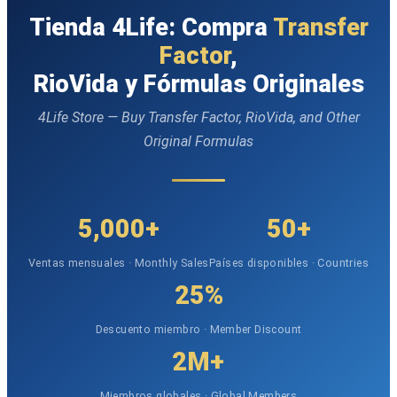
Tienda 4Life: Compra
Transfer
Factor
,
RioVida y Fórmulas Originales
4Life Store — Buy Transfer Factor, RioVida, and Other
Original Formulas
5,000+
50+
Ventas mensuales · Monthly Sales
Países disponibles · Countries
25%
Descuento miembro · Member Discount
2M+
Miembros globales · Global Members