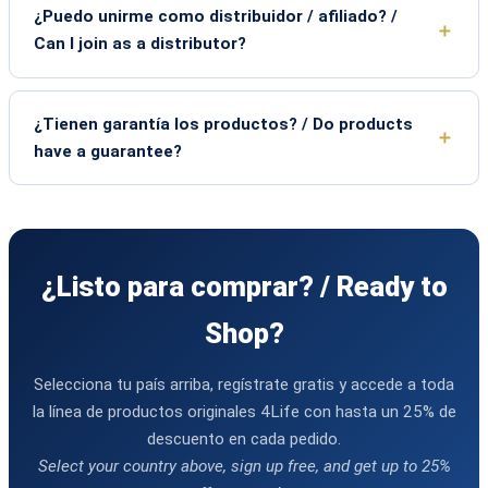
¿Puedo unirme como distribuidor / afiliado? /
Can I join as a distributor?
¿Tienen garantía los productos? / Do products
have a guarantee?
¿Listo para comprar? / Ready to
Shop?
Selecciona tu país arriba, regístrate gratis y accede a toda
la línea de productos originales 4Life con hasta un 25% de
descuento en cada pedido.
Select your country above, sign up free, and get up to 25%