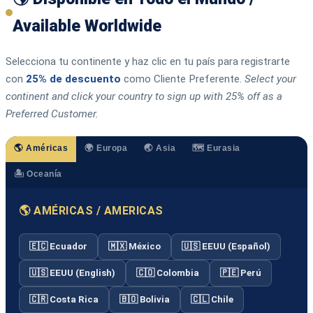
Available Worldwide
Selecciona tu continente y haz clic en tu país para registrarte
con
25% de descuento
como Cliente Preferente.
Select your
continent and click your country to sign up with 25% off as a
Preferred Customer.
🌎 Américas
🌍 Europa
🌏 Asia
🗺️ Eurasia
🏝️ Oceanía
🌎 AMÉRICAS / AMERICAS
🇪🇨 Ecuador
🇲🇽 México
🇺🇸 EEUU (Español)
🇺🇸 EEUU (English)
🇨🇴 Colombia
🇵🇪 Perú
🇨🇷 Costa Rica
🇧🇴 Bolivia
🇨🇱 Chile