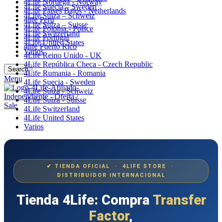
4Life Noruega - Norway
4Life Suecia – Sweden
4Life Paises Bajos - Netherlands
4Life Suiza – Schweiz
4life Perú
4Life Suiza – Suisse
4Life Polonia - Polsce
4Life Switzerland
4Life Portugal
4Life United States
4life Puerto Rico
Varios
4Life Reino Unido - UK
4Life República Checa - Czech Republic
Search
4Life Rumania - Romania
Menu
4Life Suecia - Sweden
4Life Suiza - Schweiz
4Life Suiza - Suisse
4Life Switzerland
4Life United States
Varios
✔ TIENDA OFICIAL · 4LIFE STORE ·
DISTRIBUIDOR INTERNACIONAL
Tienda 4Life: Compra
Transfer
Factor
,