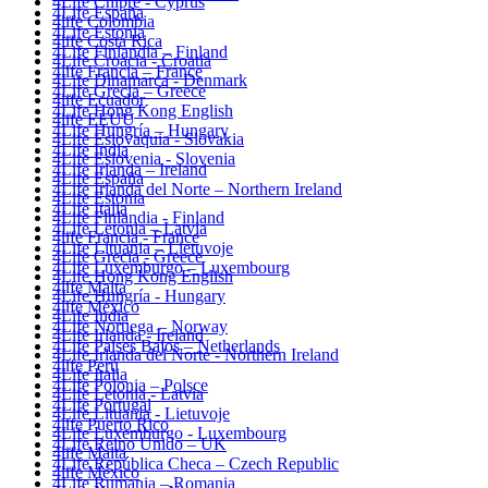
4Life Chipre - Cyprus
4Life España
4life Colombia
4Life Estonia
4life Costa Rica
4Life Finlandia – Finland
4Life Croacia - Croatia
4life Francia – France
4Life Dinamarca - Denmark
4Life Grecia – Greece
4life Ecuador
4Life Hong Kong English
4life EEUU
4Life Hungría – Hungary
4Life Eslovaquia - Slovakia
4Life India
4Life Eslovenia - Slovenia
4Life Irlanda – Ireland
4Life España
4Life Irlanda del Norte – Northern Ireland
4Life Estonia
4Life Italia
4Life Finlandia - Finland
4Life Letonia – Latvia
4life Francia - France
4Life Lituania – Lietuvoje
4Life Grecia - Greece
4Life Luxemburgo – Luxembourg
4Life Hong Kong English
4life Malta
4Life Hungría - Hungary
4life México
4Life India
4Life Noruega – Norway
4Life Irlanda - Ireland
4Life Paises Bajos – Netherlands
4Life Irlanda del Norte - Northern Ireland
4life Perú
4Life Italia
4Life Polonia – Polsce
4Life Letonia - Latvia
4Life Portugal
4Life Lituania - Lietuvoje
4life Puerto Rico
4Life Luxemburgo - Luxembourg
4Life Reino Unido – UK
4life Malta
4Life República Checa – Czech Republic
4life México
4Life Rumania – Romania