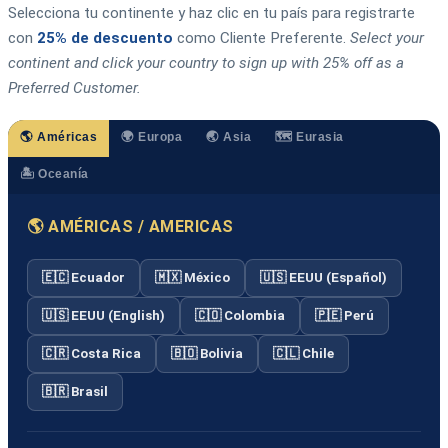
Selecciona tu continente y haz clic en tu país para registrarte
con
25% de descuento
como Cliente Preferente.
Select your
continent and click your country to sign up with 25% off as a
Preferred Customer.
🌎 Américas
🌍 Europa
🌏 Asia
🗺️ Eurasia
🏝️ Oceanía
🌎 AMÉRICAS / AMERICAS
🇪🇨 Ecuador
🇲🇽 México
🇺🇸 EEUU (Español)
🇺🇸 EEUU (English)
🇨🇴 Colombia
🇵🇪 Perú
🇨🇷 Costa Rica
🇧🇴 Bolivia
🇨🇱 Chile
🇧🇷 Brasil