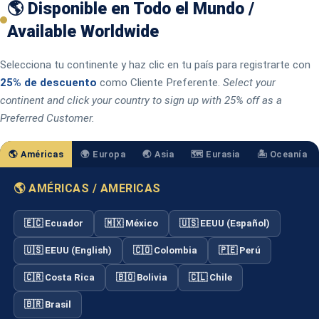
🌎 Disponible en Todo el Mundo /
Available Worldwide
Selecciona tu continente y haz clic en tu país para registrarte con
25% de descuento
como Cliente Preferente.
Select your
continent and click your country to sign up with 25% off as a
Preferred Customer.
🌎 Américas
🌍 Europa
🌏 Asia
🗺️ Eurasia
🏝️ Oceanía
🌎 AMÉRICAS / AMERICAS
🇪🇨 Ecuador
🇲🇽 México
🇺🇸 EEUU (Español)
🇺🇸 EEUU (English)
🇨🇴 Colombia
🇵🇪 Perú
🇨🇷 Costa Rica
🇧🇴 Bolivia
🇨🇱 Chile
🇧🇷 Brasil