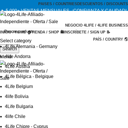
PAISES / COUNTRIES
DESCUENTOS / DISCOUNTS
🔥 5,000+ VENTAS MENSUALES. ¡CONFIANZA Y CALIDAD!
--- 🔥 5,000+ MONTHLY SALES. TRUST AND QUALITY!
NEGOCIO 4LIFE / 4LIFE BUSINESS
TIENDA OFICIAL / OFFICIAL STORE 🔒
INICIO / HOME 🏠
TIENDA / SHOP 🛍️
INSCRÍBETE / SIGN UP 📝
PAÍS / COUNTRY 🌎
Select category
4Life Alemania - Germany
Search
4life Andorra
Menu
4Life Austria
4Life Bélgica - Belgique
4Life Belgium
4life Bolivia
4Life Bulgaria
4life Chile
4Life Chipre - Cyprus