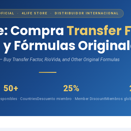
OFICIAL · 4LIFE STORE · DISTRIBUIDOR INTERNACIONAL
fe: Compra
Transfer 
 y Fórmulas Origina
 — Buy Transfer Factor, RioVida, and Other Original Formulas
50+
25%
isponibles · Countries
Descuento miembro · Member Discount
Miembros glob