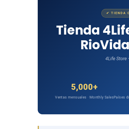
✔ TIENDA 
Tienda 4Li
RioVida
4Life Store
5,000+
Ventas mensuales · Monthly Sales
Países d