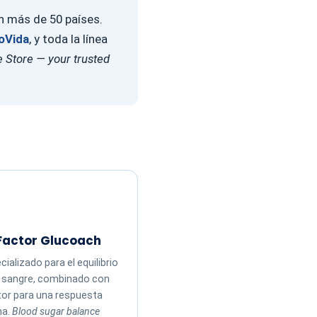
en más de 50 países.
oVida
, y toda la línea
 Store — your trusted
Factor Glucoach
ializado para el equilibrio
n sangre, combinado con
tor para una respuesta
ma.
Blood sugar balance