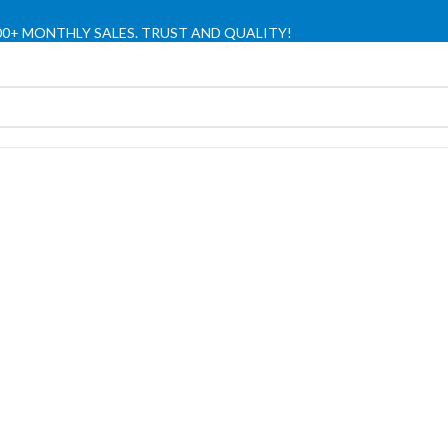
,000+ MONTHLY SALES. TRUST AND QUALITY!
TIENDA OFICIAL / OFFICIAL STORE 🔒