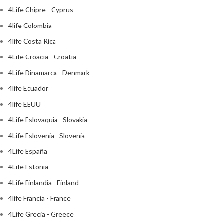
4Life Chipre - Cyprus
4life Colombia
4life Costa Rica
4Life Croacia - Croatia
4Life Dinamarca - Denmark
4life Ecuador
4life EEUU
4Life Eslovaquia - Slovakia
4Life Eslovenia - Slovenia
4Life España
4Life Estonia
4Life Finlandia - Finland
4life Francia - France
4Life Grecia - Greece