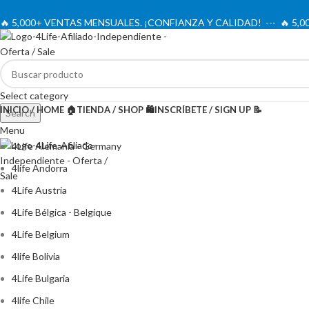
🔥 5,000+ VENTAS MENSUALES. ¡CONFIANZA Y CALIDAD! --- 🔥 5
Select category
INICIO / HOME 🏠
TIENDA / SHOP 🛍️
INSCRÍBETE / SIGN UP 📝
Search
Menu
4Life Alemania - Germany
4life Andorra
4Life Austria
4Life Bélgica - Belgique
4Life Belgium
4life Bolivia
4Life Bulgaria
4life Chile