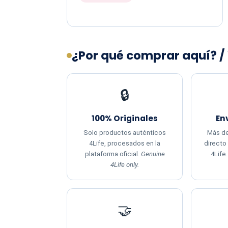
¿Por qué comprar aquí? /
🔒
100% Originales
En
Solo productos auténticos
Más de
4Life, procesados en la
directo
plataforma oficial.
Genuine
4Life
4Life only.
🤝