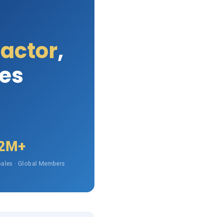
Factor
,
les
2M+
ales · Global Members