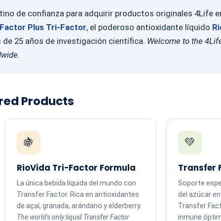
ino de confianza para adquirir productos originales 4Life 
Factor Plus Tri-Factor
, el poderoso antioxidante líquido
Ri
e 25 años de investigación científica.
Welcome to the 4Life
dwide.
ured Products
🍇
💚
RioVida Tri-Factor Formula
Transfer 
La única bebida líquida del mundo con
Soporte espec
Transfer Factor. Rica en antioxidantes
del azúcar e
de açaí, granada, arándano y elderberry.
Transfer Fac
The world's only liquid Transfer Factor
inmune ópti