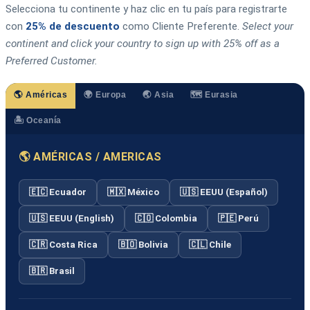
Selecciona tu continente y haz clic en tu país para registrarte
con
25% de descuento
como Cliente Preferente.
Select your
continent and click your country to sign up with 25% off as a
Preferred Customer.
🌎 Américas
🌍 Europa
🌏 Asia
🗺️ Eurasia
🏝️ Oceanía
🌎 AMÉRICAS / AMERICAS
🇪🇨 Ecuador
🇲🇽 México
🇺🇸 EEUU (Español)
🇺🇸 EEUU (English)
🇨🇴 Colombia
🇵🇪 Perú
🇨🇷 Costa Rica
🇧🇴 Bolivia
🇨🇱 Chile
🇧🇷 Brasil