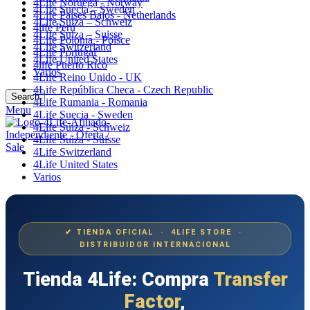
4Life Noruega - Norway
4Life Suecia – Sweden
4Life Paises Bajos - Netherlands
4Life Suiza – Schweiz
4life Perú
4Life Suiza – Suisse
4Life Polonia - Polsce
4Life Switzerland
4Life Portugal
4Life United States
4life Puerto Rico
Varios
4Life Reino Unido - UK
4Life República Checa - Czech Republic
Search
4Life Rumania - Romania
Menu
4Life Suecia - Sweden
4Life Suiza - Schweiz
4Life Suiza - Suisse
4Life Switzerland
4Life United States
Varios
✔ TIENDA OFICIAL · 4LIFE STORE ·
DISTRIBUIDOR INTERNACIONAL
Tienda 4Life: Compra
Transfer
Factor
,