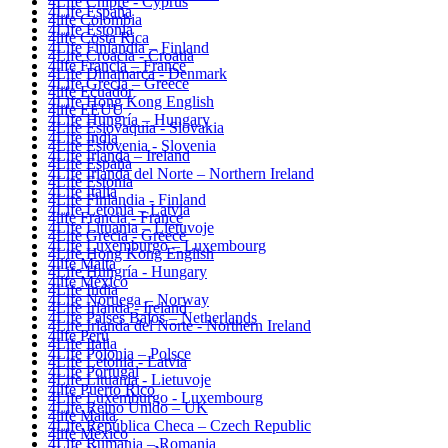
4Life Chipre - Cyprus
4Life España
4life Colombia
4Life Estonia
4life Costa Rica
4Life Finlandia – Finland
4Life Croacia - Croatia
4life Francia – France
4Life Dinamarca - Denmark
4Life Grecia – Greece
4life Ecuador
4Life Hong Kong English
4life EEUU
4Life Hungría – Hungary
4Life Eslovaquia - Slovakia
4Life India
4Life Eslovenia - Slovenia
4Life Irlanda – Ireland
4Life España
4Life Irlanda del Norte – Northern Ireland
4Life Estonia
4Life Italia
4Life Finlandia - Finland
4Life Letonia – Latvia
4life Francia - France
4Life Lituania – Lietuvoje
4Life Grecia - Greece
4Life Luxemburgo – Luxembourg
4Life Hong Kong English
4life Malta
4Life Hungría - Hungary
4life México
4Life India
4Life Noruega – Norway
4Life Irlanda - Ireland
4Life Paises Bajos – Netherlands
4Life Irlanda del Norte - Northern Ireland
4life Perú
4Life Italia
4Life Polonia – Polsce
4Life Letonia - Latvia
4Life Portugal
4Life Lituania - Lietuvoje
4life Puerto Rico
4Life Luxemburgo - Luxembourg
4Life Reino Unido – UK
4life Malta
4Life República Checa – Czech Republic
4life México
4Life Rumania – Romania