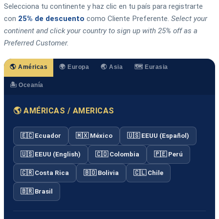
Selecciona tu continente y haz clic en tu país para registrarte
con
25% de descuento
como Cliente Preferente.
Select your
continent and click your country to sign up with 25% off as a
Preferred Customer.
🌎 Américas
🌍 Europa
🌏 Asia
🗺️ Eurasia
🏝️ Oceanía
🌎 AMÉRICAS / AMERICAS
🇪🇨 Ecuador
🇲🇽 México
🇺🇸 EEUU (Español)
🇺🇸 EEUU (English)
🇨🇴 Colombia
🇵🇪 Perú
🇨🇷 Costa Rica
🇧🇴 Bolivia
🇨🇱 Chile
🇧🇷 Brasil