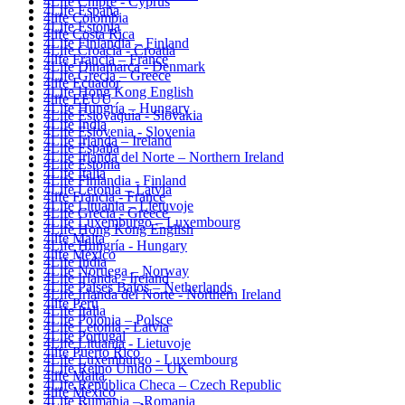
4Life Chipre - Cyprus
4Life España
4life Colombia
4Life Estonia
4life Costa Rica
4Life Finlandia – Finland
4Life Croacia - Croatia
4life Francia – France
4Life Dinamarca - Denmark
4Life Grecia – Greece
4life Ecuador
4Life Hong Kong English
4life EEUU
4Life Hungría – Hungary
4Life Eslovaquia - Slovakia
4Life India
4Life Eslovenia - Slovenia
4Life Irlanda – Ireland
4Life España
4Life Irlanda del Norte – Northern Ireland
4Life Estonia
4Life Italia
4Life Finlandia - Finland
4Life Letonia – Latvia
4life Francia - France
4Life Lituania – Lietuvoje
4Life Grecia - Greece
4Life Luxemburgo – Luxembourg
4Life Hong Kong English
4life Malta
4Life Hungría - Hungary
4life México
4Life India
4Life Noruega – Norway
4Life Irlanda - Ireland
4Life Paises Bajos – Netherlands
4Life Irlanda del Norte - Northern Ireland
4life Perú
4Life Italia
4Life Polonia – Polsce
4Life Letonia - Latvia
4Life Portugal
4Life Lituania - Lietuvoje
4life Puerto Rico
4Life Luxemburgo - Luxembourg
4Life Reino Unido – UK
4life Malta
4Life República Checa – Czech Republic
4life México
4Life Rumania – Romania