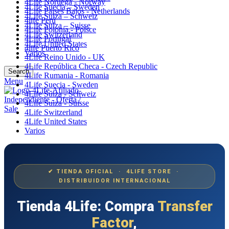
4Life Noruega - Norway
4Life Suecia – Sweden
4Life Paises Bajos - Netherlands
4Life Suiza – Schweiz
4life Perú
4Life Suiza – Suisse
4Life Polonia - Polsce
4Life Switzerland
4Life Portugal
4Life United States
4life Puerto Rico
Varios
4Life Reino Unido - UK
4Life República Checa - Czech Republic
Search
4Life Rumania - Romania
Menu
4Life Suecia - Sweden
4Life Suiza - Schweiz
4Life Suiza - Suisse
4Life Switzerland
4Life United States
Varios
✔ TIENDA OFICIAL · 4LIFE STORE ·
DISTRIBUIDOR INTERNACIONAL
Tienda 4Life: Compra
Transfer
Factor
,