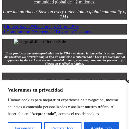
comunidad global de +2 millones.
Love the products? Save on every order. Join a global community of
2M+
Join & Save 25% / Únete y Ahorra 25%
Comprar con Descuentos / Buy with Discounts
Estos productos no están aprobados por la FDA y no tienen la intención de tratar, curar,
diagnosticar y/o prevenir ningún tipo de condición o enfermedad / These products are not
approved by the FDA and are not intended to treat, cure, diagnose, and/or prevent any
disease or medical condition.
4Life
derechos de afiliado / affiliate rights
2015 - 2026 |
4Life
Distribuidor Internacional
Valoramos tu privacidad
Usamos cookies para mejorar tu experiencia de navegación, mostrar
anuncios o contenido personalizados y analizar nuestro tráfico. Al
Search
hacer clic en
“Aceptar todo”
, aceptas el uso de cookies.
INICIO / HOME 🏠
TIENDA / SHOP 🛍️
Personalizar
Rechazar todo
Aceptar todo