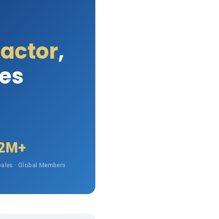
Factor
,
les
2M+
ales · Global Members