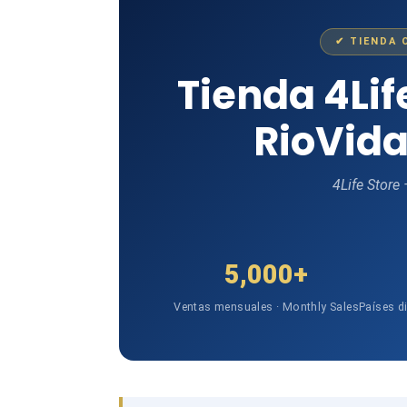
✔ TIENDA 
Tienda 4Li
RioVida
4Life Store
5,000+
Ventas mensuales · Monthly Sales
Países d