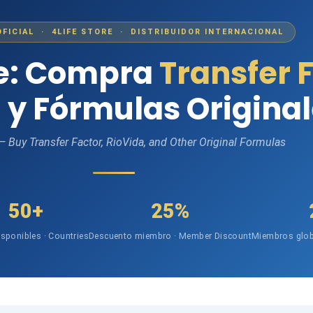
OFICIAL · 4LIFE STORE · DISTRIBUIDOR INTERNACIONAL
fe: Compra
Transfer 
 y Fórmulas Origina
 — Buy Transfer Factor, RioVida, and Other Original Formulas
50+
25%
isponibles · Countries
Descuento miembro · Member Discount
Miembros glob