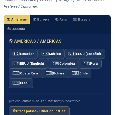
Preferred Customer.
🌎 Américas
🌍 Europa
🌏 Asia
🗺️ Eurasia
🏝️ Oceanía
🌎 AMÉRICAS / AMERICAS
🇪🇨 Ecuador
🇲🇽 México
🇺🇸 EEUU (Español)
🇺🇸 EEUU (English)
🇨🇴 Colombia
🇵🇪 Perú
🇨🇷 Costa Rica
🇧🇴 Bolivia
🇨🇱 Chile
🇧🇷 Brasil
¿No encuentras tu país? / Can't find your country?
🌐 Otros países / Other countries