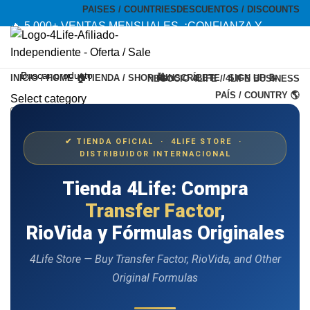
PAISES / COUNTRIES
DESCUENTOS / DISCOUNTS
🔥 5,000+ VENTAS MENSUALES. ¡CONFIANZA Y
CALIDAD! --- 🔥 5,000+ MONTHLY SALES. TRUST AND
QUALITY!
INICIO / HOME 🏠
TIENDA / SHOP 🛍️
INSCRÍBETE / SIGN UP 📝
NEGOCIO 4LIFE / 4LIFE BUSINESS
TIENDA OFICIAL / OFFICIAL STORE 🔒
PAÍS / COUNTRY 🌎
Select category
Search
Menu
✔ TIENDA OFICIAL · 4LIFE STORE ·
DISTRIBUIDOR INTERNACIONAL
Tienda 4Life: Compra
Transfer Factor
,
RioVida y Fórmulas Originales
4Life Store — Buy Transfer Factor, RioVida, and Other
Original Formulas