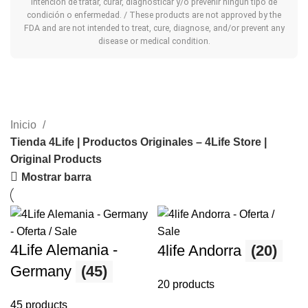
intención de tratar, curar, diagnosticar y/o prevenir ningún tipo de
condición o enfermedad. / These products are not approved by the
FDA and are not intended to treat, cure, diagnose, and/or prevent any
disease or medical condition.
Inicio
Tienda 4Life | Productos Originales – 4Life Store |
Original Products
Mostrar barra
4Life Alemania -
4life Andorra
(20)
Germany
(45)
20 products
45 products