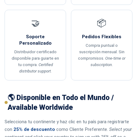
🤝
📦
Soporte
Pedidos Flexibles
Personalizado
Compra puntual o
Distribuidor certificado
suscripción mensual. Sin
disponible para guiarte en
compromisos.
One-time or
tu compra.
Certified
subscription.
distributor support.
🌎 Disponible en Todo el Mundo /
Available Worldwide
Selecciona tu continente y haz clic en tu país para registrarte
con
25% de descuento
como Cliente Preferente.
Select your
continent and click your country to sign up with 25% off as a