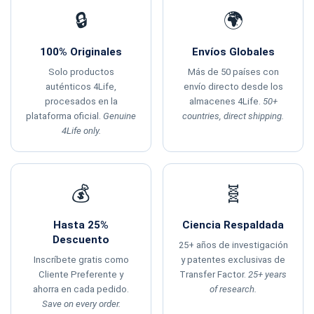
🔒
🌍
100% Originales
Envíos Globales
Solo productos
Más de 50 países con
auténticos 4Life,
envío directo desde los
procesados en la
almacenes 4Life.
50+
plataforma oficial.
Genuine
countries, direct shipping.
4Life only.
💰
🧬
Hasta 25%
Ciencia Respaldada
Descuento
25+ años de investigación
Inscríbete gratis como
y patentes exclusivas de
Cliente Preferente y
Transfer Factor.
25+ years
ahorra en cada pedido.
of research.
Save on every order.