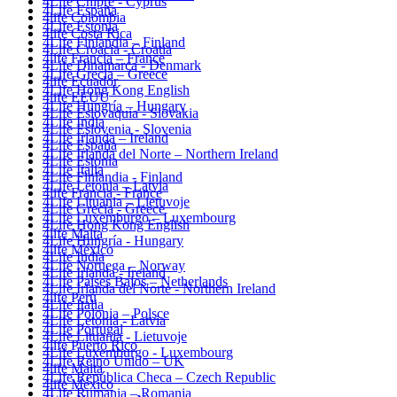
4Life Chipre - Cyprus
4Life España
4life Colombia
4Life Estonia
4life Costa Rica
4Life Finlandia – Finland
4Life Croacia - Croatia
4life Francia – France
4Life Dinamarca - Denmark
4Life Grecia – Greece
4life Ecuador
4Life Hong Kong English
4life EEUU
4Life Hungría – Hungary
4Life Eslovaquia - Slovakia
4Life India
4Life Eslovenia - Slovenia
4Life Irlanda – Ireland
4Life España
4Life Irlanda del Norte – Northern Ireland
4Life Estonia
4Life Italia
4Life Finlandia - Finland
4Life Letonia – Latvia
4life Francia - France
4Life Lituania – Lietuvoje
4Life Grecia - Greece
4Life Luxemburgo – Luxembourg
4Life Hong Kong English
4life Malta
4Life Hungría - Hungary
4life México
4Life India
4Life Noruega – Norway
4Life Irlanda - Ireland
4Life Paises Bajos – Netherlands
4Life Irlanda del Norte - Northern Ireland
4life Perú
4Life Italia
4Life Polonia – Polsce
4Life Letonia - Latvia
4Life Portugal
4Life Lituania - Lietuvoje
4life Puerto Rico
4Life Luxemburgo - Luxembourg
4Life Reino Unido – UK
4life Malta
4Life República Checa – Czech Republic
4life México
4Life Rumania – Romania