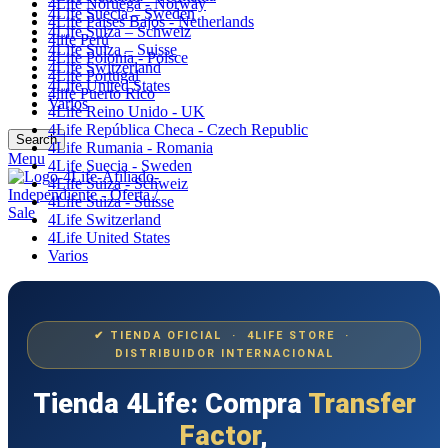
4Life Noruega - Norway
4Life Suecia – Sweden
4Life Paises Bajos - Netherlands
4Life Suiza – Schweiz
4life Perú
4Life Suiza – Suisse
4Life Polonia - Polsce
4Life Switzerland
4Life Portugal
4Life United States
4life Puerto Rico
Varios
4Life Reino Unido - UK
4Life República Checa - Czech Republic
Search
4Life Rumania - Romania
Menu
4Life Suecia - Sweden
4Life Suiza - Schweiz
4Life Suiza - Suisse
4Life Switzerland
4Life United States
Varios
✔ TIENDA OFICIAL · 4LIFE STORE ·
DISTRIBUIDOR INTERNACIONAL
Tienda 4Life: Compra
Transfer
Factor
,