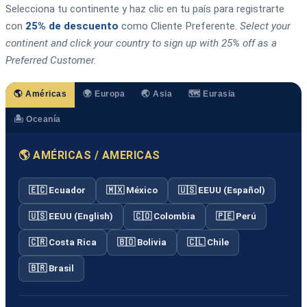
Selecciona tu continente y haz clic en tu país para registrarte
con
25% de descuento
como Cliente Preferente.
Select your
continent and click your country to sign up with 25% off as a
Preferred Customer.
🌎 Américas
🌍 Europa
🌏 Asia
🗺️ Eurasia
🏝️ Oceanía
🌎 AMÉRICAS / AMERICAS
🇪🇨 Ecuador
🇲🇽 México
🇺🇸 EEUU (Español)
🇺🇸 EEUU (English)
🇨🇴 Colombia
🇵🇪 Perú
🇨🇷 Costa Rica
🇧🇴 Bolivia
🇨🇱 Chile
🇧🇷 Brasil