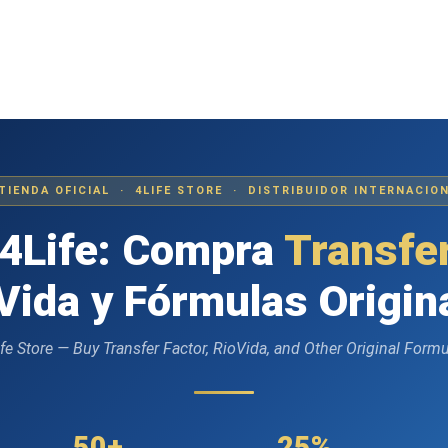
TIENDA OFICIAL · 4LIFE STORE · DISTRIBUIDOR INTERNACIO
 4Life: Compra
Transfer
Vida y Fórmulas Origin
fe Store — Buy Transfer Factor, RioVida, and Other Original Form
50+
25%