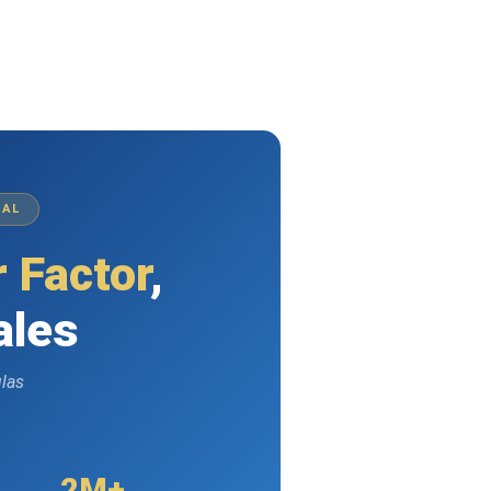
NAL
 Factor
,
ales
ulas
2M+