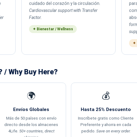
e
cuidado del corazón y la circulación.
par
Cardiovascular support with Transfer
com
er
Factor.
abs
for
✦ Bienestar / Wellness
supp
✦ 
? / Why Buy Here?
🌍
💰
Envíos Globales
Hasta 25% Descuento
Más de 50 países con envío
Inscríbete gratis como Cliente
directo desde los almacenes
Preferente y ahorra en cada
4Life.
50+ countries, direct
pedido.
Save on every order.