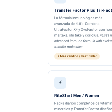
Transfer Factor Plus Tri-Fac
La fórmula inmunológica más
avanzada de 4Life. Combina
UltraFactor XF y OvoFactor con ho
maitake, shiitake y coriolus.
4Life's 
advanced immune formula with exclus
transfer molecules.
⭐ Más vendido / Best Seller
⚡
RiteStart Men / Women
Packs diarios completos de vitamin
minerales y Transfer Factor diseña