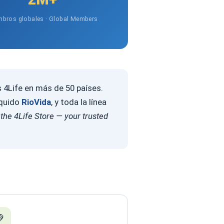
bros globales · Global Members
s 4Life en más de 50 países.
íquido
RioVida
, y toda la línea
the 4Life Store — your trusted
