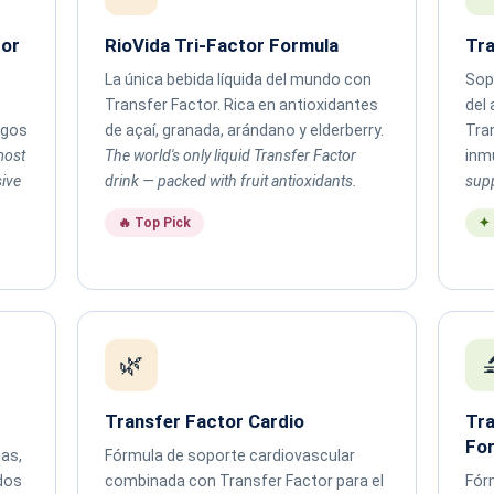
tor
RioVida Tri-Factor Formula
Tra
La única bebida líquida del mundo con
Sopo
Transfer Factor. Rica en antioxidantes
del
ngos
de açaí, granada, arándano y elderberry.
Tra
most
The world's only liquid Transfer Factor
inm
ive
drink — packed with fruit antioxidants.
supp
🔥 Top Pick
✦
🌿

Transfer Factor Cardio
Tra
Fo
as,
Fórmula de soporte cardiovascular
dos
combinada con Transfer Factor para el
Fór