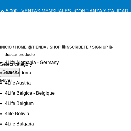
🔥 5,000+ VENTAS MENSUALES. ¡CONFIANZA Y CALIDAD! 
INICIO / HOME 🏠
TIENDA / SHOP 🛍️
INSCRÍBETE / SIGN UP 📝
4Life Alemania - Germany
Select category
Search
4life Andorra
Menu
4Life Austria
4Life Bélgica - Belgique
4Life Belgium
4life Bolivia
4Life Bulgaria