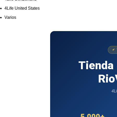
4Life United States
Varios
✔ 
Tienda
Rio
4Li
5,000+