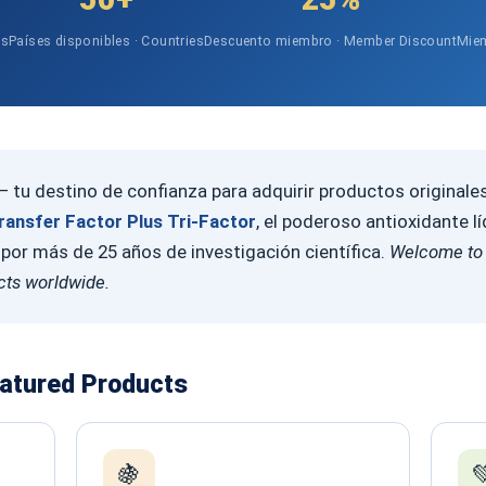
es
Países disponibles · Countries
Descuento miembro · Member Discount
Miem
 tu destino de confianza para adquirir productos originale
ransfer Factor Plus Tri-Factor
, el poderoso antioxidante l
or más de 25 años de investigación científica.
Welcome to 
cts worldwide.
eatured Products
🍇
