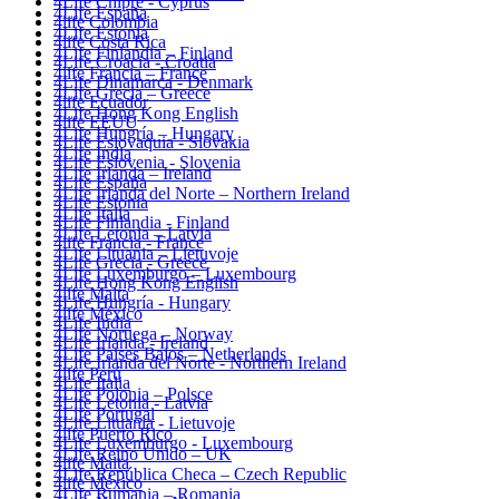
4Life Chipre - Cyprus
4Life España
4life Colombia
4Life Estonia
4life Costa Rica
4Life Finlandia – Finland
4Life Croacia - Croatia
4life Francia – France
4Life Dinamarca - Denmark
4Life Grecia – Greece
4life Ecuador
4Life Hong Kong English
4life EEUU
4Life Hungría – Hungary
4Life Eslovaquia - Slovakia
4Life India
4Life Eslovenia - Slovenia
4Life Irlanda – Ireland
4Life España
4Life Irlanda del Norte – Northern Ireland
4Life Estonia
4Life Italia
4Life Finlandia - Finland
4Life Letonia – Latvia
4life Francia - France
4Life Lituania – Lietuvoje
4Life Grecia - Greece
4Life Luxemburgo – Luxembourg
4Life Hong Kong English
4life Malta
4Life Hungría - Hungary
4life México
4Life India
4Life Noruega – Norway
4Life Irlanda - Ireland
4Life Paises Bajos – Netherlands
4Life Irlanda del Norte - Northern Ireland
4life Perú
4Life Italia
4Life Polonia – Polsce
4Life Letonia - Latvia
4Life Portugal
4Life Lituania - Lietuvoje
4life Puerto Rico
4Life Luxemburgo - Luxembourg
4Life Reino Unido – UK
4life Malta
4Life República Checa – Czech Republic
4life México
4Life Rumania – Romania