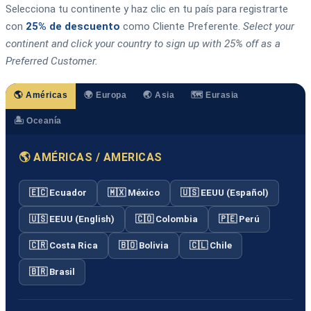
Selecciona tu continente y haz clic en tu país para registrarte
con
25% de descuento
como Cliente Preferente.
Select your
continent and click your country to sign up with 25% off as a
Preferred Customer.
🌎 Américas
🌍 Europa
🌏 Asia
🗺️ Eurasia
🏝️ Oceanía
🌎 AMÉRICAS / AMERICAS
🇪🇨 Ecuador
🇲🇽 México
🇺🇸 EEUU (Español)
🇺🇸 EEUU (English)
🇨🇴 Colombia
🇵🇪 Perú
🇨🇷 Costa Rica
🇧🇴 Bolivia
🇨🇱 Chile
🇧🇷 Brasil