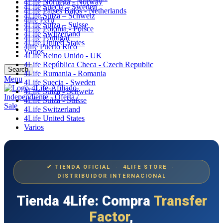
4Life Noruega - Norway
4Life Suecia – Sweden
4Life Paises Bajos - Netherlands
4Life Suiza – Schweiz
4life Perú
4Life Suiza – Suisse
4Life Polonia - Polsce
4Life Switzerland
4Life Portugal
4Life United States
4life Puerto Rico
Varios
4Life Reino Unido - UK
4Life República Checa - Czech Republic
Search
4Life Rumania - Romania
Menu
4Life Suecia - Sweden
4Life Suiza - Schweiz
4Life Suiza - Suisse
4Life Switzerland
4Life United States
Varios
✔ TIENDA OFICIAL · 4LIFE STORE ·
DISTRIBUIDOR INTERNACIONAL
Tienda 4Life: Compra
Transfer
Factor
,