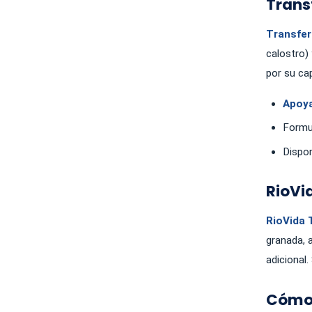
Transf
Transfer
calostro)
por su ca
Apoya
Formul
Dispon
RioVi
RioVida 
granada, a
adicional.
Cómo 