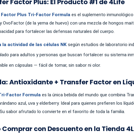
er Factor Plus: El Producto #1 de 4Life
 Factor Plus Tri-Factor Formula
es el suplemento inmunológico 
 y OvoFactor (de la yema de huevo) con una mezcla de hongos maitak
pacidad para fortalecer las defensas naturales del cuerpo.
 la actividad de las células NK
según estudios de laboratorio in
ado para adultos y personas que buscan fortalecer su sistema in
ible en cápsulas — fácil de tomar, sin sabor ni olor.
da: Antioxidante + Transfer Factor en Líq
Tri-Factor Formula
es la única bebida del mundo que combina Tran
rándano azul, uva y elderberry. Ideal para quienes prefieren los líqu
 Su sabor afrutado lo convierte en el favorito de toda la familia.
Comprar con Descuento en la Tienda 4L