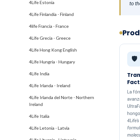
4Life Estonia
to t
4Life Finlandia - Finland
4life Francia - France
Prod
4Life Grecia - Greece
4Life Hong Kong English
🛡️
4Life Hungría - Hungary
4Life India
Tran
Fact
4Life Irlanda - Ireland
La fó
4Life Irlanda del Norte - Northern
avanz
Ireland
UltraF
hongos
4Life Italia
4Life'
formul
4Life Letonia - Latvia
molecu
4Life Lituania - Lietuvoje