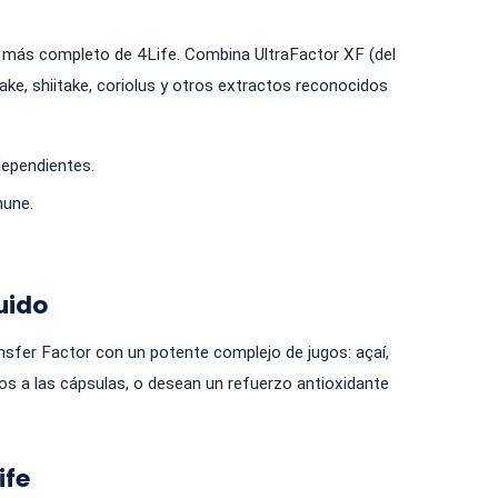
más completo de 4Life. Combina UltraFactor XF (del
e, shiitake, coriolus y otros extractos reconocidos
dependientes.
mune.
uido
sfer Factor con un potente complejo de jugos: açaí,
idos a las cápsulas, o desean un refuerzo antioxidante
ife