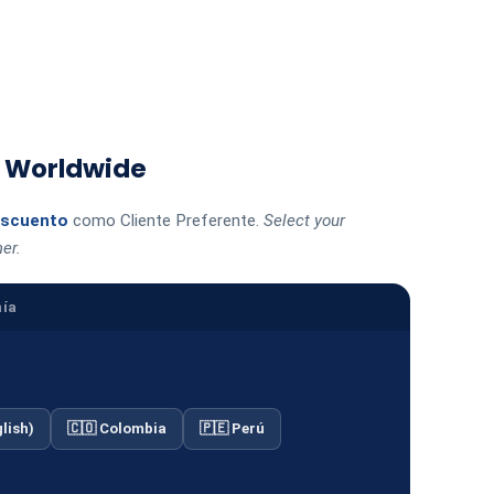
e Worldwide
escuento
como Cliente Preferente.
Select your
er.
nía
lish)
🇨🇴 Colombia
🇵🇪 Perú