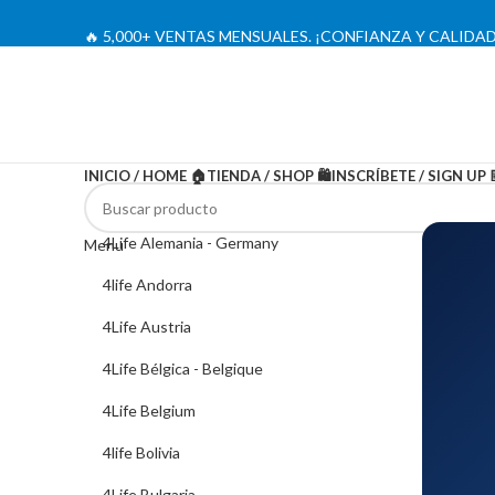
🔥 5,000+ VENTAS MENSUALES. ¡CONFIANZA Y CALIDAD
INICIO / HOME 🏠
TIENDA / SHOP 🛍️
INSCRÍBETE / SIGN UP 
4Life Alemania - Germany
Menu
4life Andorra
4Life Austria
4Life Bélgica - Belgique
4Life Belgium
4life Bolivia
4Life Bulgaria