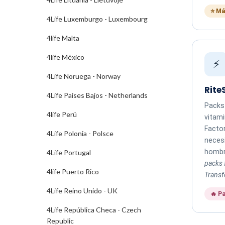
⭐ Más
4Life Luxemburgo - Luxembourg
4life Malta
4life México
⚡
4Life Noruega - Norway
Rite
4Life Paises Bajos - Netherlands
Packs
4life Perú
vitami
Factor
4Life Polonia - Polsce
neces
hombr
4Life Portugal
packs 
4life Puerto Rico
Transf
4Life Reino Unido - UK
🔥 Pa
4Life República Checa - Czech
Republic