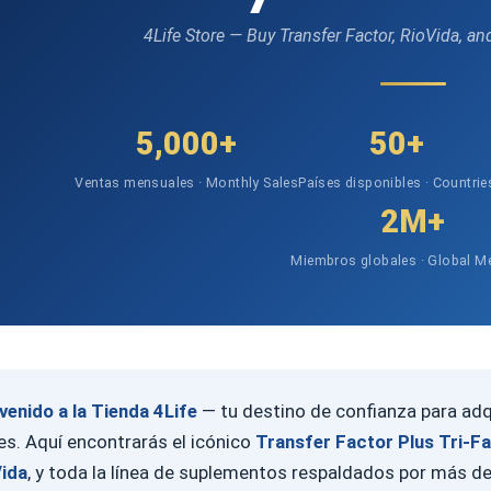
4Life Store — Buy Transfer Factor, RioVida, a
5,000+
50+
Ventas mensuales · Monthly Sales
Países disponibles · Countrie
2M+
Miembros globales · Global 
venido a la Tienda 4Life
— tu destino de confianza para adq
es. Aquí encontrarás el icónico
Transfer Factor Plus Tri-F
Vida
, y toda la línea de suplementos respaldados por más de