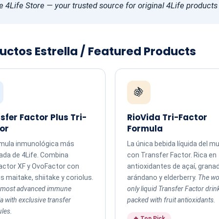
he 4Life Store — your trusted source for original 4Life product
uctos Estrella / Featured Products
🍇
sfer Factor Plus Tri-
RioVida Tri-Factor
or
Formula
rmula inmunológica más
La única bebida líquida del 
ada de 4Life. Combina
con Transfer Factor. Rica en
actor XF y OvoFactor con
antioxidantes de açaí, grana
 maitake, shiitake y coriolus.
arándano y elderberry.
The wo
s most advanced immune
only liquid Transfer Factor drin
a with exclusive transfer
packed with fruit antioxidants.
les.
🔥 Top Pick