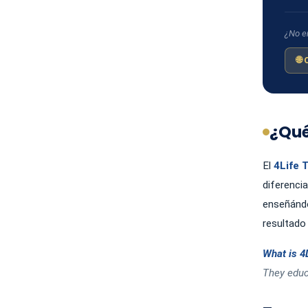
¿No en
🌐
¿Qué
El
4Life 
diferenci
enseñándo
resultado 
What is 4
They educ