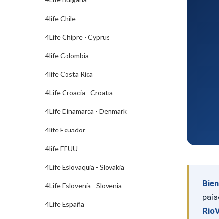
4life Chile
4Life Chipre - Cyprus
4life Colombia
4life Costa Rica
4Life Croacia - Croatia
4Life Dinamarca - Denmark
4life Ecuador
4life EEUU
4Life Eslovaquia - Slovakia
Bien
4Life Eslovenia - Slovenia
país
4Life España
Rio