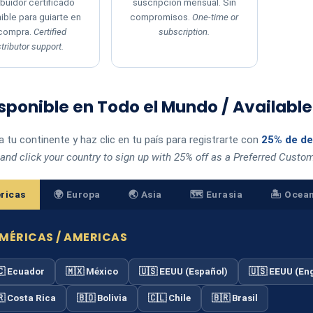
ibuidor certificado
suscripción mensual. Sin
ible para guiarte en
compromisos.
One-time or
 compra.
Certified
subscription.
stributor support.
isponible en Todo el Mundo / Availabl
 tu continente y haz clic en tu país para registrarte con
25% de d
and click your country to sign up with 25% off as a Preferred Custom
ricas
🌍 Europa
🌏 Asia
🗺️ Eurasia
🏝️ Ocea
AMÉRICAS / AMERICAS
🇨 Ecuador
🇲🇽 México
🇺🇸 EEUU (Español)
🇺🇸 EEUU (Eng
🇷 Costa Rica
🇧🇴 Bolivia
🇨🇱 Chile
🇧🇷 Brasil