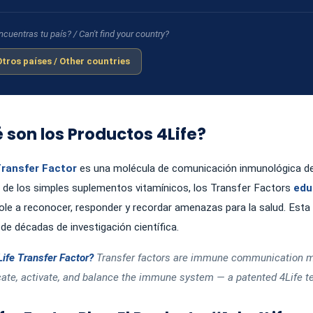
cuentras tu país? / Can't find your country?
 Otros países / Other countries
 son los Productos 4Life?
Transfer Factor
es una molécula de comunicación inmunológica der
a de los simples suplementos vitamínicos, los Transfer Factors
edu
le a reconocer, responder y recordar amenazas para la salud. Esta 
de décadas de investigación científica.
Life Transfer Factor?
Transfer factors are immune communication mo
ate, activate, and balance the immune system — a patented 4Life t