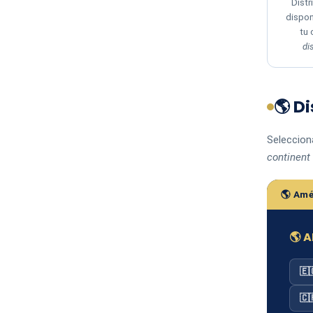
Distr
dispon
tu
di
🌎 D
Selecciona
continent 
🌎 Amé
🌎 
🇪
🇨