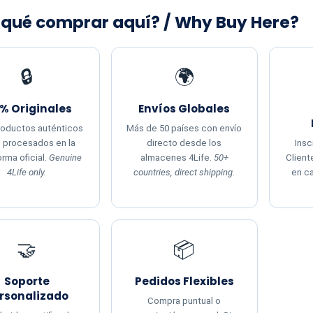
 qué comprar aquí? / Why Buy Here?
🔒
🌍
% Originales
Envíos Globales
roductos auténticos
Más de 50 países con envío
, procesados en la
directo desde los
Insc
orma oficial.
Genuine
almacenes 4Life.
50+
Client
4Life only.
countries, direct shipping.
en c
🤝
📦
Soporte
Pedidos Flexibles
rsonalizado
Compra puntual o