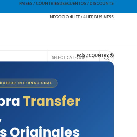
PAISES / COUNTRIES
DESCUENTOS / DISCOUNTS
NEGOCIO 4LIFE / 4LIFE BUSINESS
PAÍS / COUNTRY 🌎
SELECT CATEGORY
IBUIDOR INTERNACIONAL
mpra
Transfer
,
s Originales