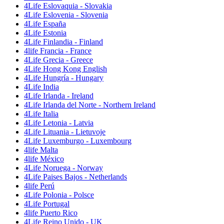
4Life Eslovaquia - Slovakia
4Life Eslovenia - Slovenia
4Life España
4Life Estonia
4Life Finlandia - Finland
4life Francia - France
4Life Grecia - Greece
4Life Hong Kong English
4Life Hungría - Hungary
4Life India
4Life Irlanda - Ireland
4Life Irlanda del Norte - Northern Ireland
4Life Italia
4Life Letonia - Latvia
4Life Lituania - Lietuvoje
4Life Luxemburgo - Luxembourg
4life Malta
4life México
4Life Noruega - Norway
4Life Paises Bajos - Netherlands
4life Perú
4Life Polonia - Polsce
4Life Portugal
4life Puerto Rico
4Life Reino Unido - UK