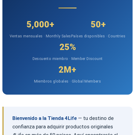
5,000+
50+
Ventas mensuales · Monthly Sales
Países disponibles · Countries
25%
Descuento miembro · Member Discount
2M+
Miembros globales · Global Members
Bienvenido a la Tienda 4Life
— tu destino de
confianza para adquirir productos originales
4Life en más de 50 países. Aquí encontrarás el