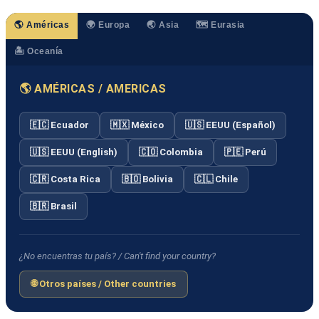
🌎 Américas
🌍 Europa
🌏 Asia
🗺️ Eurasia
🏝️ Oceanía
🌎 AMÉRICAS / AMERICAS
🇪🇨 Ecuador
🇲🇽 México
🇺🇸 EEUU (Español)
🇺🇸 EEUU (English)
🇨🇴 Colombia
🇵🇪 Perú
🇨🇷 Costa Rica
🇧🇴 Bolivia
🇨🇱 Chile
🇧🇷 Brasil
¿No encuentras tu país? / Can't find your country?
🌐 Otros países / Other countries