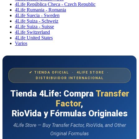
4Life República Checa - Czech Republic
4Life Rumania - Romania
4Life Suecia - Sweden
4Life Suiza - Schweiz
4Life Suiza - Suisse
4Life Switzerland
4Life United States
Varios
✔ TIENDA OFICIAL · 4LIFE STORE ·
DISTRIBUIDOR INTERNACIONAL
Tienda 4Life: Compra
Transfer
Factor
,
RioVida y Fórmulas Originales
4Life Store — Buy Transfer Factor, RioVida, and Other
Original Formulas