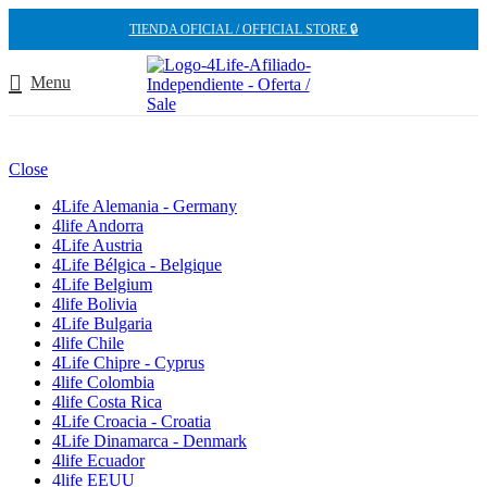
TIENDA OFICIAL / OFFICIAL STORE 🔒
Menu
Close
4Life Alemania - Germany
4life Andorra
4Life Austria
4Life Bélgica - Belgique
4Life Belgium
4life Bolivia
4Life Bulgaria
4life Chile
4Life Chipre - Cyprus
4life Colombia
4life Costa Rica
4Life Croacia - Croatia
4Life Dinamarca - Denmark
4life Ecuador
4life EEUU