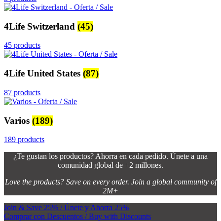
4Life Switzerland
(45)
45 products
4Life United States
(87)
87 products
Varios
(189)
189 products
¿Te gustan los productos? Ahorra en cada pedido. Únete a una
comunidad global de +2 millones.
Love the products? Save on every order. Join a global community of
2M+
Join & Save 25% / Únete y Ahorra 25%
Comprar con Descuentos / Buy with Discounts