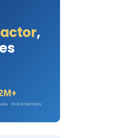
Factor
,
les
2M+
ales · Global Members