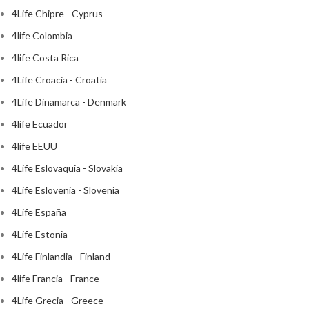
4Life Chipre - Cyprus
4life Colombia
4life Costa Rica
4Life Croacia - Croatia
4Life Dinamarca - Denmark
4life Ecuador
4life EEUU
4Life Eslovaquia - Slovakia
4Life Eslovenia - Slovenia
4Life España
4Life Estonia
4Life Finlandia - Finland
4life Francia - France
4Life Grecia - Greece