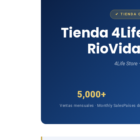
✔ TIENDA 
Tienda 4Li
RioVida
4Life Store
5,000+
Ventas mensuales · Monthly Sales
Países d