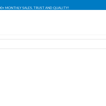
,000+ MONTHLY SALES. TRUST AND QUALITY!
TIENDA OFICIAL / OFFICIAL STORE 🔒