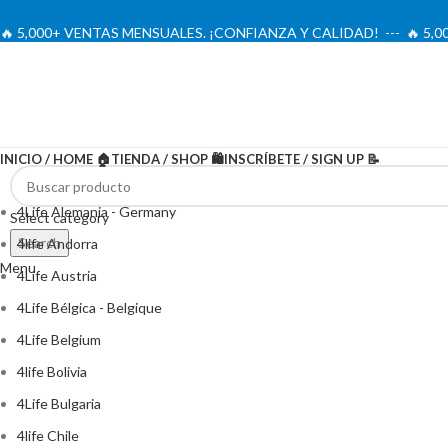
🔥 5,000+ VENTAS MENSUALES. ¡CONFIANZA Y CALIDAD! --- 🔥 5
INICIO / HOME 🏠
TIENDA / SHOP 🛍️
INSCRÍBETE / SIGN UP 📝
4Life Alemania - Germany
Select category
Search
4life Andorra
Menu
4Life Austria
4Life Bélgica - Belgique
4Life Belgium
4life Bolivia
4Life Bulgaria
4life Chile