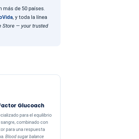
en más de 50 países.
oVida
, y toda la línea
 Store — your trusted
Factor Glucoach
ializado para el equilibrio
n sangre, combinado con
tor para una respuesta
ma.
Blood sugar balance