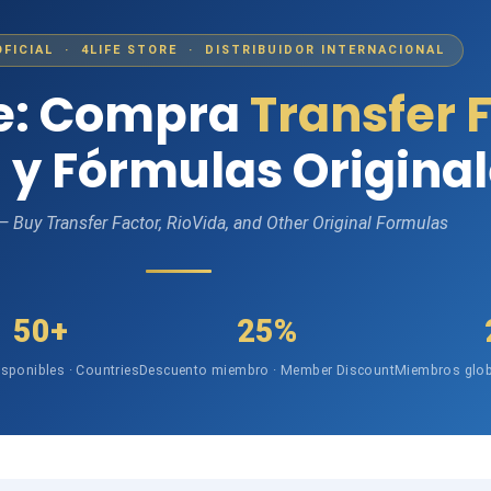
OFICIAL · 4LIFE STORE · DISTRIBUIDOR INTERNACIONAL
fe: Compra
Transfer 
 y Fórmulas Origina
 — Buy Transfer Factor, RioVida, and Other Original Formulas
50+
25%
isponibles · Countries
Descuento miembro · Member Discount
Miembros glob