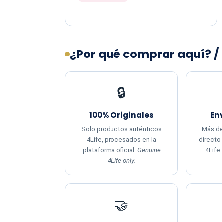
¿Por qué comprar aquí? /
🔒
100% Originales
En
Solo productos auténticos
Más de
4Life, procesados en la
directo
plataforma oficial.
Genuine
4Life
4Life only.
🤝