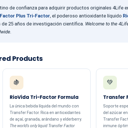
ino de confianza para adquirir productos originales 4Life 
Factor Plus Tri-Factor
, el poderoso antioxidante líquido
Ri
e 25 años de investigación científica.
Welcome to the 4Life
dwide.
ured Products
🍇
💚
RioVida Tri-Factor Formula
Transfer 
La única bebida líquida del mundo con
Soporte espec
Transfer Factor. Rica en antioxidantes
del azúcar e
de açaí, granada, arándano y elderberry.
Transfer Fac
The world's only liquid Transfer Factor
inmune ópti