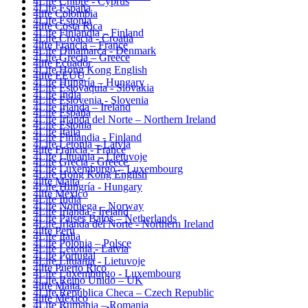
4Life Chipre - Cyprus
4Life España
4life Colombia
4Life Estonia
4life Costa Rica
4Life Finlandia – Finland
4Life Croacia - Croatia
4life Francia – France
4Life Dinamarca - Denmark
4Life Grecia – Greece
4life Ecuador
4Life Hong Kong English
4life EEUU
4Life Hungría – Hungary
4Life Eslovaquia - Slovakia
4Life India
4Life Eslovenia - Slovenia
4Life Irlanda – Ireland
4Life España
4Life Irlanda del Norte – Northern Ireland
4Life Estonia
4Life Italia
4Life Finlandia - Finland
4Life Letonia – Latvia
4life Francia - France
4Life Lituania – Lietuvoje
4Life Grecia - Greece
4Life Luxemburgo – Luxembourg
4Life Hong Kong English
4life Malta
4Life Hungría - Hungary
4life México
4Life India
4Life Noruega – Norway
4Life Irlanda - Ireland
4Life Paises Bajos – Netherlands
4Life Irlanda del Norte - Northern Ireland
4life Perú
4Life Italia
4Life Polonia – Polsce
4Life Letonia - Latvia
4Life Portugal
4Life Lituania - Lietuvoje
4life Puerto Rico
4Life Luxemburgo - Luxembourg
4Life Reino Unido – UK
4life Malta
4Life República Checa – Czech Republic
4life México
4Life Rumania – Romania