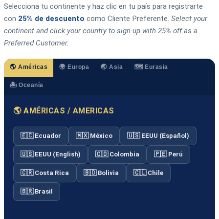
Selecciona tu continente y haz clic en tu país para registrarte
con
25% de descuento
como Cliente Preferente.
Select your
continent and click your country to sign up with 25% off as a
Preferred Customer.
🌎 Américas
🌍 Europa
🌏 Asia
🗺️ Eurasia
🏝️ Oceanía
🌎 AMÉRICAS / AMERICAS
🇪🇨 Ecuador
🇲🇽 México
🇺🇸 EEUU (Español)
🇺🇸 EEUU (English)
🇨🇴 Colombia
🇵🇪 Perú
🇨🇷 Costa Rica
🇧🇴 Bolivia
🇨🇱 Chile
🇧🇷 Brasil