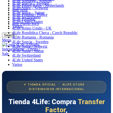
4Life Noruega - Norway
4Life Suecia – Sweden
4Life Paises Bajos - Netherlands
4Life Suiza – Schweiz
4life Perú
4Life Suiza – Suisse
4Life Polonia - Polsce
4Life Switzerland
4Life Portugal
4Life United States
4life Puerto Rico
Varios
4Life Reino Unido - UK
4Life República Checa - Czech Republic
Search
4Life Rumania - Romania
Menu
4Life Suecia - Sweden
4Life Suiza - Schweiz
4Life Suiza - Suisse
4Life Switzerland
4Life United States
Varios
✔ TIENDA OFICIAL · 4LIFE STORE ·
DISTRIBUIDOR INTERNACIONAL
Tienda 4Life: Compra
Transfer
Factor
,