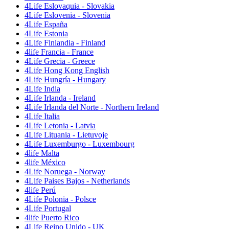
4Life Eslovaquia - Slovakia
4Life Eslovenia - Slovenia
4Life España
4Life Estonia
4Life Finlandia - Finland
4life Francia - France
4Life Grecia - Greece
4Life Hong Kong English
4Life Hungría - Hungary
4Life India
4Life Irlanda - Ireland
4Life Irlanda del Norte - Northern Ireland
4Life Italia
4Life Letonia - Latvia
4Life Lituania - Lietuvoje
4Life Luxemburgo - Luxembourg
4life Malta
4life México
4Life Noruega - Norway
4Life Paises Bajos - Netherlands
4life Perú
4Life Polonia - Polsce
4Life Portugal
4life Puerto Rico
4Life Reino Unido - UK