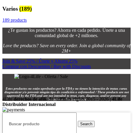
Varios
(189)
189 products
¿Te gustan los productos? Ahorra en cada pedido. Únete a una
comunidad global de +2 millones.
Love the products? Save on every order. Join a global community of
2M+
Join & Save 25% / Únete y Ahorra 25%
Comprar con Descuentos / Buy with Discounts
Estos productos no están aprobados por la FDA y no tienen la intención de tratar, curar,
diagnosticar y/o prevenir ningún tipo de condición o enfermedad / These products are not
approved by the FDA and are not intended to treat, cure, diagnose, and/or prevent any
4Life
derechos de afiliado / affiliate rights
2015 - 2026 |
4Life
disease or medical condition.
Distribuidor Internacional
Search