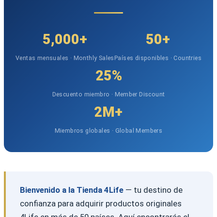
5,000+
50+
Ventas mensuales · Monthly Sales
Países disponibles · Countries
25%
Descuento miembro · Member Discount
2M+
Miembros globales · Global Members
Bienvenido a la Tienda 4Life
— tu destino de
confianza para adquirir productos originales
4Life en más de 50 países. Aquí encontrarás el