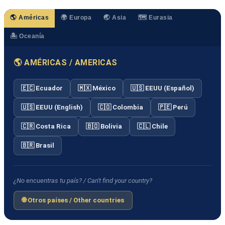
🌎 Américas
🌍 Europa
🌏 Asia
🗺️ Eurasia
🏝️ Oceanía
🌎 AMÉRICAS / AMERICAS
🇪🇨 Ecuador
🇲🇽 México
🇺🇸 EEUU (Español)
🇺🇸 EEUU (English)
🇨🇴 Colombia
🇵🇪 Perú
🇨🇷 Costa Rica
🇧🇴 Bolivia
🇨🇱 Chile
🇧🇷 Brasil
¿No encuentras tu país? / Can't find your country?
🌐 Otros países / Other countries