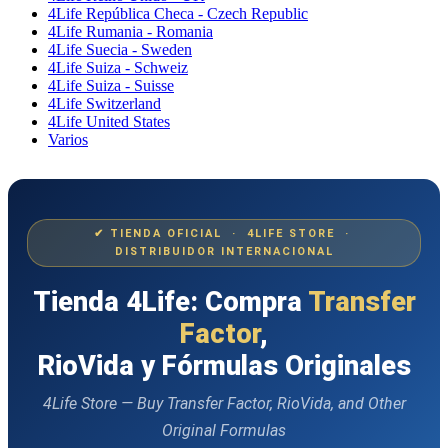
4Life República Checa - Czech Republic
4Life Rumania - Romania
4Life Suecia - Sweden
4Life Suiza - Schweiz
4Life Suiza - Suisse
4Life Switzerland
4Life United States
Varios
✔ TIENDA OFICIAL · 4LIFE STORE ·
DISTRIBUIDOR INTERNACIONAL
Tienda 4Life: Compra
Transfer
Factor
,
RioVida y Fórmulas Originales
4Life Store — Buy Transfer Factor, RioVida, and Other
Original Formulas