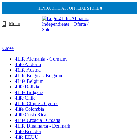
TIENDA OFICIAL / OFFICIAL STORE 🔒
Menu
Close
4Life Alemania - Germany
4life Andorra
4Life Austria
4Life Bélgica - Belgique
4Life Belgium
4life Bolivia
4Life Bulgaria
4life Chile
4Life Chipre - Cyprus
4life Colombia
4life Costa Rica
4Life Croacia - Croatia
4Life Dinamarca - Denmark
4life Ecuador
4life EEUU