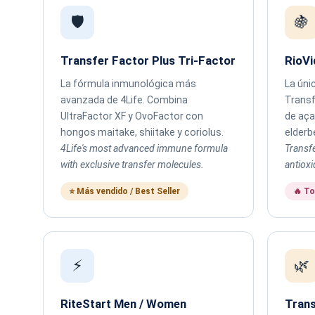
🛡️
🍇
Transfer Factor Plus Tri-Factor
RioVi
La fórmula inmunológica más
La úni
avanzada de 4Life. Combina
Transf
UltraFactor XF y OvoFactor con
de aça
hongos maitake, shiitake y coriolus.
elderb
4Life's most advanced immune formula
Transfe
with exclusive transfer molecules.
antioxi
⭐ Más vendido / Best Seller
🔥 To
⚡
🌿
RiteStart Men / Women
Trans