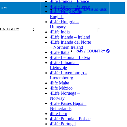
4life Francia – France
4Life Grecia – Greece
ITY!
NEGOCIO 4LIFE / 4LIFE BUSINESS
4Life Hong Kong
English
4Life Hungría –
Hungary
 CATEGORY
4Life India
4Life Irlanda – Ireland
4Life Irlanda del Norte
– Northern Ireland
PAÍS / COUNTRY 🌎
4Life Italia
4Life Letonia – Latvia
4Life Lituania –
Lietuvoje
4Life Luxemburgo –
Luxembourg
4life Malta
4life México
4Life Noruega –
Norway
4Life Paises Bajos –
Netherlands
4life Perú
4Life Polonia – Polsce
4Life Portugal