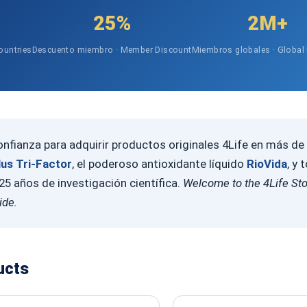
25%
2M+
ountries
Descuento miembro · Member Discount
Miembros globales · Globa
nfianza para adquirir productos originales 4Life en más de 
lus Tri-Factor
, el poderoso antioxidante líquido
RioVida
, y 
5 años de investigación científica.
Welcome to the 4Life St
ide.
ucts