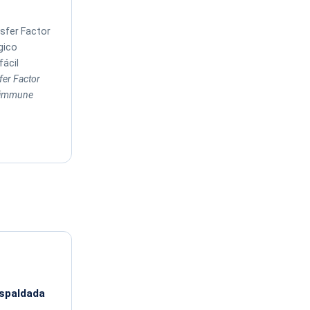
sfer Factor
gico
fácil
er Factor
 immune

espaldada