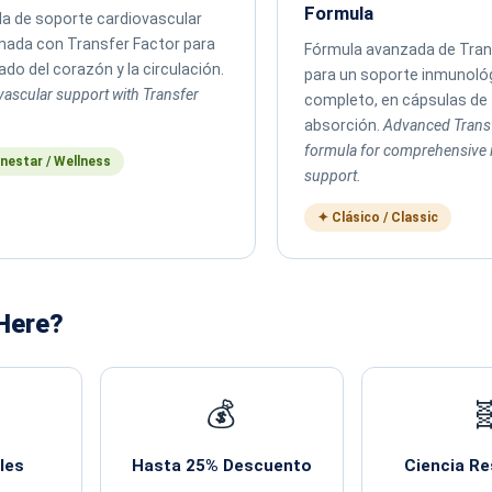
Formula
a de soporte cardiovascular
ada con Transfer Factor para
Fórmula avanzada de Tran
dado del corazón y la circulación.
para un soporte inmunoló
vascular support with Transfer
completo, en cápsulas de 
absorción.
Advanced Transf
formula for comprehensive
nestar / Wellness
support.
✦ Clásico / Classic
 Here?
💰

les
Hasta 25% Descuento
Ciencia R