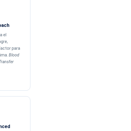
oach
a el
ngre,
actor para
tima.
Blood
Transfer
anced