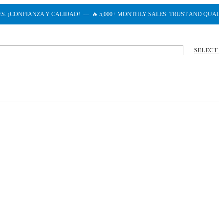
S. ¡CONFIANZA Y CALIDAD! --- 🔥 5,000+ MONTHLY SALES. TRUST AND QUAL
SELECT