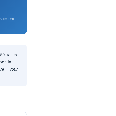
l Members
50 países.
toda la
ore — your