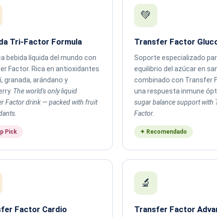
💚
da Tri-Factor Formula
Transfer Factor Gluc
ca bebida líquida del mundo con
Soporte especializado par
er Factor. Rica en antioxidantes
equilibrio del azúcar en sa
í, granada, arándano y
combinado con Transfer F
erry.
The world's only liquid
una respuesta inmune óp
r Factor drink — packed with fruit
sugar balance support with 
dants.
Factor.
p Pick
✦ Recomendado
🔬
fer Factor Cardio
Transfer Factor Adv