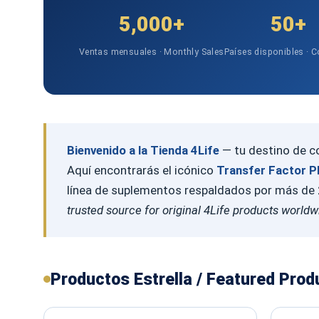
5,000+
50+
Ventas mensuales · Monthly Sales
Países disponibles · C
Bienvenido a la Tienda 4Life
— tu destino de co
Aquí encontrarás el icónico
Transfer Factor P
línea de suplementos respaldados por más de 2
trusted source for original 4Life products worldw
Productos Estrella / Featured Prod