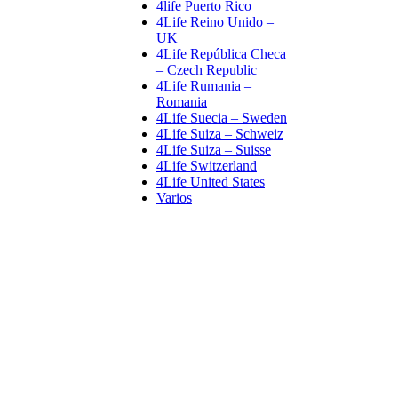
4life Puerto Rico
4Life Reino Unido –
UK
4Life República Checa
– Czech Republic
4Life Rumania –
Romania
4Life Suecia – Sweden
4Life Suiza – Schweiz
4Life Suiza – Suisse
4Life Switzerland
4Life United States
Varios