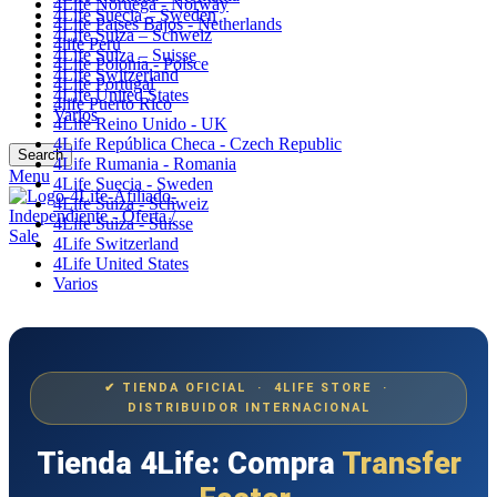
4Life Noruega - Norway
4Life Suecia – Sweden
4Life Paises Bajos - Netherlands
4Life Suiza – Schweiz
4life Perú
4Life Suiza – Suisse
4Life Polonia - Polsce
4Life Switzerland
4Life Portugal
4Life United States
4life Puerto Rico
Varios
4Life Reino Unido - UK
4Life República Checa - Czech Republic
Search
4Life Rumania - Romania
Menu
4Life Suecia - Sweden
4Life Suiza - Schweiz
4Life Suiza - Suisse
4Life Switzerland
4Life United States
Varios
✔ TIENDA OFICIAL · 4LIFE STORE ·
DISTRIBUIDOR INTERNACIONAL
Tienda 4Life: Compra
Transfer