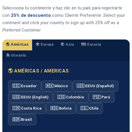
Selecciona tu continente y haz clic en tu país para registrarte
con
25% de descuento
como Cliente Preferente.
Select your
continent and click your country to sign up with 25% off as a
Preferred Customer.
🌎 Américas
🌍 Europa
🌏 Asia
🗺️ Eurasia
🏝️ Oceanía
🌎 AMÉRICAS / AMERICAS
🇪🇨 Ecuador
🇲🇽 México
🇺🇸 EEUU (Español)
🇺🇸 EEUU (English)
🇨🇴 Colombia
🇵🇪 Perú
🇨🇷 Costa Rica
🇧🇴 Bolivia
🇨🇱 Chile
🇧🇷 Brasil