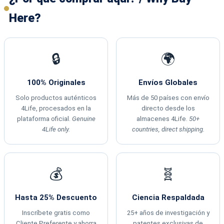
Here?
🔒
🌍
100% Originales
Envíos Globales
Solo productos auténticos
Más de 50 países con envío
4Life, procesados en la
directo desde los
plataforma oficial.
Genuine
almacenes 4Life.
50+
4Life only.
countries, direct shipping.
💰
🧬
Hasta 25% Descuento
Ciencia Respaldada
Inscríbete gratis como
25+ años de investigación y
Cliente Preferente y ahorra
patentes exclusivas de