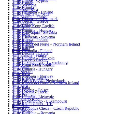
4Life Chipre - Cyprus
4Life España
4life Colombia
4Life Estonia
4life Costa Rica
4Life Finlandia – Finland
4Life Croacia - Croatia
4life Francia – France
4Life Dinamarca - Denmark
4Life Grecia – Greece
4life Ecuador
4Life Hong Kong English
4life EEUU
4Life Hungría – Hungary
4Life Eslovaquia - Slovakia
4Life India
4Life Eslovenia - Slovenia
4Life Irlanda – Ireland
4Life España
4Life Irlanda del Norte – Northern Ireland
4Life Estonia
4Life Italia
4Life Finlandia - Finland
4Life Letonia – Latvia
4life Francia - France
4Life Lituania – Lietuvoje
4Life Grecia - Greece
4Life Luxemburgo – Luxembourg
4Life Hong Kong English
4life Malta
4Life Hungría - Hungary
4life México
4Life India
4Life Noruega – Norway
4Life Irlanda - Ireland
4Life Paises Bajos – Netherlands
4Life Irlanda del Norte - Northern Ireland
4life Perú
4Life Italia
4Life Polonia – Polsce
4Life Letonia - Latvia
4Life Portugal
4Life Lituania - Lietuvoje
4life Puerto Rico
4Life Luxemburgo - Luxembourg
4Life Reino Unido – UK
4life Malta
4Life República Checa – Czech Republic
4life México
4Life Rumania – Romania