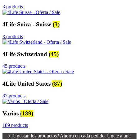
3 products
4Life Suiza - Suisse
(3)
3 products
4Life Switzerland
(45)
45 products
4Life United States
(87)
87 products
Varios
(189)
189 products
¿Te gustan los productos? Ahorra en cada pedido. Únete a una