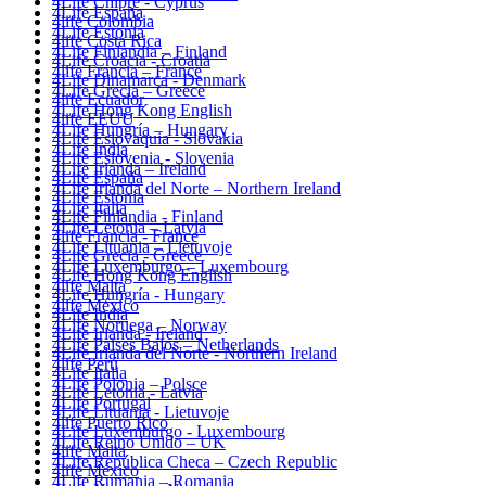
4Life Chipre - Cyprus
4Life España
4life Colombia
4Life Estonia
4life Costa Rica
4Life Finlandia – Finland
4Life Croacia - Croatia
4life Francia – France
4Life Dinamarca - Denmark
4Life Grecia – Greece
4life Ecuador
4Life Hong Kong English
4life EEUU
4Life Hungría – Hungary
4Life Eslovaquia - Slovakia
4Life India
4Life Eslovenia - Slovenia
4Life Irlanda – Ireland
4Life España
4Life Irlanda del Norte – Northern Ireland
4Life Estonia
4Life Italia
4Life Finlandia - Finland
4Life Letonia – Latvia
4life Francia - France
4Life Lituania – Lietuvoje
4Life Grecia - Greece
4Life Luxemburgo – Luxembourg
4Life Hong Kong English
4life Malta
4Life Hungría - Hungary
4life México
4Life India
4Life Noruega – Norway
4Life Irlanda - Ireland
4Life Paises Bajos – Netherlands
4Life Irlanda del Norte - Northern Ireland
4life Perú
4Life Italia
4Life Polonia – Polsce
4Life Letonia - Latvia
4Life Portugal
4Life Lituania - Lietuvoje
4life Puerto Rico
4Life Luxemburgo - Luxembourg
4Life Reino Unido – UK
4life Malta
4Life República Checa – Czech Republic
4life México
4Life Rumania – Romania