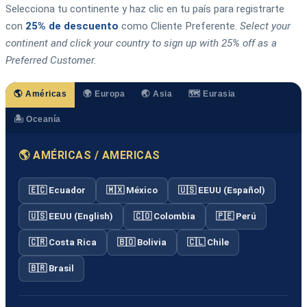
Selecciona tu continente y haz clic en tu país para registrarte
con
25% de descuento
como Cliente Preferente.
Select your
continent and click your country to sign up with 25% off as a
Preferred Customer.
🌎 Américas
🌍 Europa
🌏 Asia
🗺️ Eurasia
🏝️ Oceanía
🌎 AMÉRICAS / AMERICAS
🇪🇨 Ecuador
🇲🇽 México
🇺🇸 EEUU (Español)
🇺🇸 EEUU (English)
🇨🇴 Colombia
🇵🇪 Perú
🇨🇷 Costa Rica
🇧🇴 Bolivia
🇨🇱 Chile
🇧🇷 Brasil