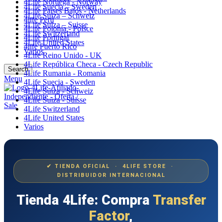
4Life Noruega - Norway
4Life Suecia – Sweden
4Life Paises Bajos - Netherlands
4Life Suiza – Schweiz
4life Perú
4Life Suiza – Suisse
4Life Polonia - Polsce
4Life Switzerland
4Life Portugal
4Life United States
4life Puerto Rico
Varios
4Life Reino Unido - UK
4Life República Checa - Czech Republic
Search
4Life Rumania - Romania
Menu
4Life Suecia - Sweden
4Life Suiza - Schweiz
4Life Suiza - Suisse
4Life Switzerland
4Life United States
Varios
✔ TIENDA OFICIAL · 4LIFE STORE ·
DISTRIBUIDOR INTERNACIONAL
Tienda 4Life: Compra
Transfer
Factor
,