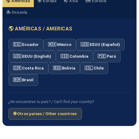
🌎 Américas
🌍 Europa
🌏 Asia
🗺️ Eurasia
🏝️ Oceanía
🌎 AMÉRICAS / AMERICAS
🇪🇨 Ecuador
🇲🇽 México
🇺🇸 EEUU (Español)
🇺🇸 EEUU (English)
🇨🇴 Colombia
🇵🇪 Perú
🇨🇷 Costa Rica
🇧🇴 Bolivia
🇨🇱 Chile
🇧🇷 Brasil
¿No encuentras tu país? / Can't find your country?
🌐 Otros países / Other countries