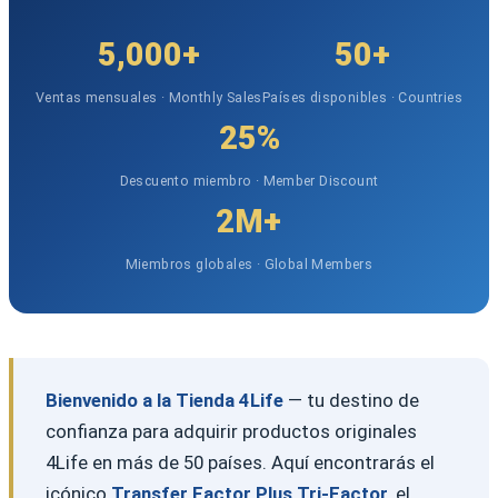
5,000+
50+
Ventas mensuales · Monthly Sales
Países disponibles · Countries
25%
Descuento miembro · Member Discount
2M+
Miembros globales · Global Members
Bienvenido a la Tienda 4Life
— tu destino de
confianza para adquirir productos originales
4Life en más de 50 países. Aquí encontrarás el
icónico
Transfer Factor Plus Tri-Factor
, el