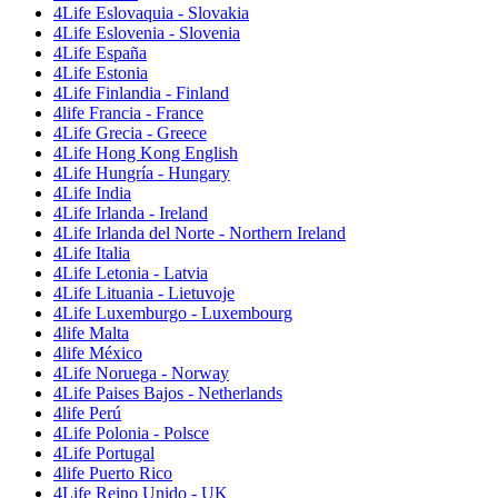
4Life Eslovaquia - Slovakia
4Life Eslovenia - Slovenia
4Life España
4Life Estonia
4Life Finlandia - Finland
4life Francia - France
4Life Grecia - Greece
4Life Hong Kong English
4Life Hungría - Hungary
4Life India
4Life Irlanda - Ireland
4Life Irlanda del Norte - Northern Ireland
4Life Italia
4Life Letonia - Latvia
4Life Lituania - Lietuvoje
4Life Luxemburgo - Luxembourg
4life Malta
4life México
4Life Noruega - Norway
4Life Paises Bajos - Netherlands
4life Perú
4Life Polonia - Polsce
4Life Portugal
4life Puerto Rico
4Life Reino Unido - UK