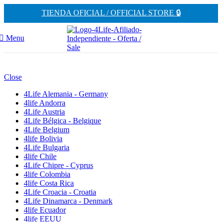
TIENDA OFICIAL / OFFICIAL STORE 🔒
Menu
Close
4Life Alemania - Germany
4life Andorra
4Life Austria
4Life Bélgica - Belgique
4Life Belgium
4life Bolivia
4Life Bulgaria
4life Chile
4Life Chipre - Cyprus
4life Colombia
4life Costa Rica
4Life Croacia - Croatia
4Life Dinamarca - Denmark
4life Ecuador
4life EEUU