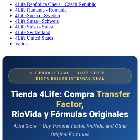
4Life República Checa - Czech Republic
4Life Rumania - Romania
4Life Suecia - Sweden
4Life Suiza - Schweiz
4Life Suiza - Suisse
4Life Switzerland
4Life United States
Varios
✔ TIENDA OFICIAL · 4LIFE STORE ·
DISTRIBUIDOR INTERNACIONAL
Tienda 4Life: Compra
Transfer
Factor
,
RioVida y Fórmulas Originales
4Life Store — Buy Transfer Factor, RioVida, and Other
Original Formulas