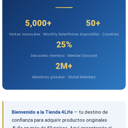
5,000+
50+
Ventas mensuales · Monthly Sales
Países disponibles · Countries
25%
Descuento miembro · Member Discount
2M+
Miembros globales · Global Members
Bienvenido a la Tienda 4Life
— tu destino de
confianza para adquirir productos originales
4Life en más de 50 países. Aquí encontrarás el