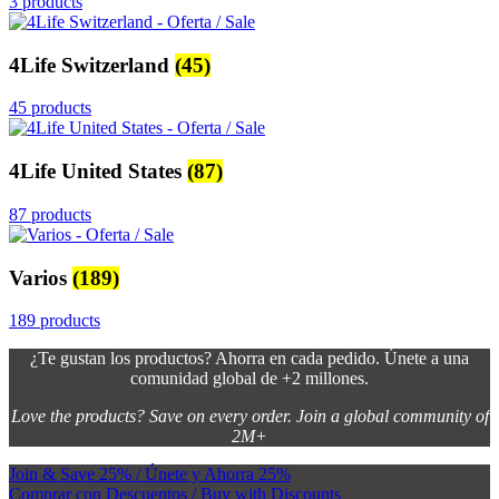
3 products
4Life Switzerland
(45)
45 products
4Life United States
(87)
87 products
Varios
(189)
189 products
¿Te gustan los productos? Ahorra en cada pedido. Únete a una
comunidad global de +2 millones.
Love the products? Save on every order. Join a global community of
2M+
Join & Save 25% / Únete y Ahorra 25%
Comprar con Descuentos / Buy with Discounts