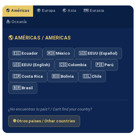
🌎 Américas
🌍 Europa
🌏 Asia
🗺️ Eurasia
🏝️ Oceanía
🌎 AMÉRICAS / AMERICAS
🇪🇨 Ecuador
🇲🇽 México
🇺🇸 EEUU (Español)
🇺🇸 EEUU (English)
🇨🇴 Colombia
🇵🇪 Perú
🇨🇷 Costa Rica
🇧🇴 Bolivia
🇨🇱 Chile
🇧🇷 Brasil
¿No encuentras tu país? / Can't find your country?
🌐 Otros países / Other countries