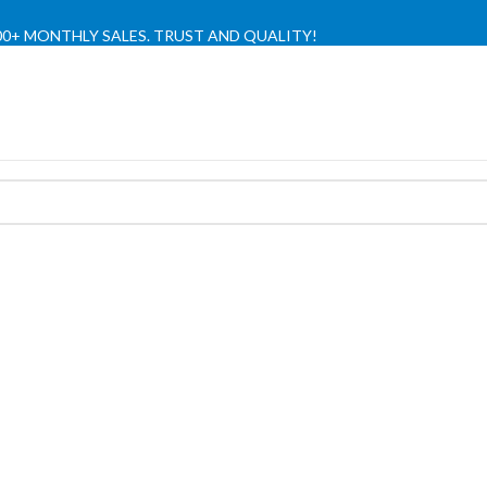
,000+ MONTHLY SALES. TRUST AND QUALITY!
TIENDA OFICIAL / OFFICIAL STORE 🔒