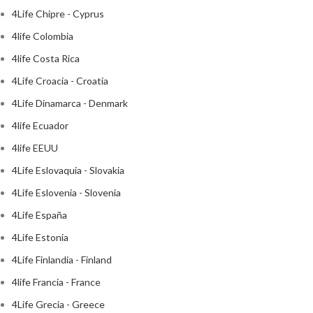
4Life Chipre - Cyprus
4life Colombia
4life Costa Rica
4Life Croacia - Croatia
4Life Dinamarca - Denmark
4life Ecuador
4life EEUU
4Life Eslovaquia - Slovakia
4Life Eslovenia - Slovenia
4Life España
4Life Estonia
4Life Finlandia - Finland
4life Francia - France
4Life Grecia - Greece