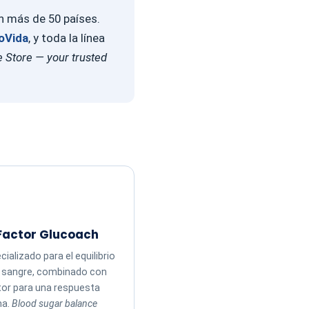
en más de 50 países.
oVida
, y toda la línea
 Store — your trusted
Factor Glucoach
ializado para el equilibrio
n sangre, combinado con
tor para una respuesta
ma.
Blood sugar balance