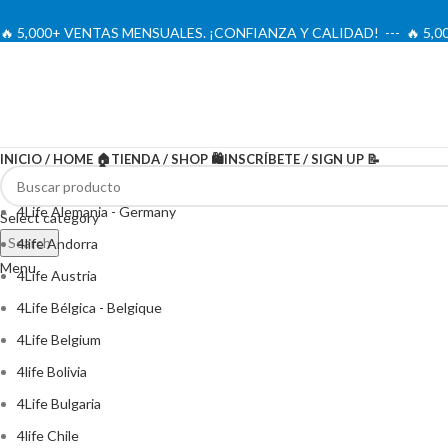
🔥 5,000+ VENTAS MENSUALES. ¡CONFIANZA Y CALIDAD! --- 🔥 5
INICIO / HOME 🏠
TIENDA / SHOP 🛍️
INSCRÍBETE / SIGN UP 📝
4Life Alemania - Germany
Select category
Search
4life Andorra
Menu
4Life Austria
4Life Bélgica - Belgique
4Life Belgium
4life Bolivia
4Life Bulgaria
4life Chile