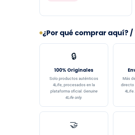
¿Por qué comprar aquí? /
🔒
100% Originales
En
Solo productos auténticos
Más de
4Life, procesados en la
directo
plataforma oficial.
Genuine
4Life
4Life only.
🤝