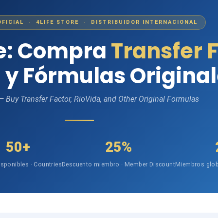
OFICIAL · 4LIFE STORE · DISTRIBUIDOR INTERNACIONAL
fe: Compra
Transfer 
 y Fórmulas Origina
 — Buy Transfer Factor, RioVida, and Other Original Formulas
50+
25%
isponibles · Countries
Descuento miembro · Member Discount
Miembros glob