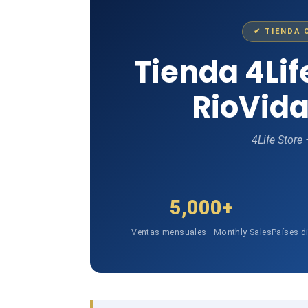
✔ TIENDA 
Tienda 4Li
RioVida
4Life Store
5,000+
Ventas mensuales · Monthly Sales
Países d