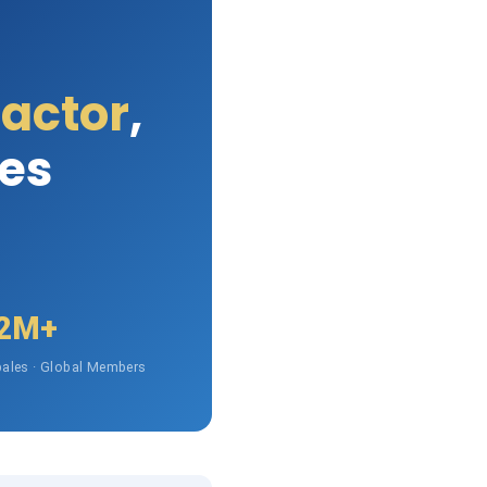
Factor
,
les
2M+
ales · Global Members