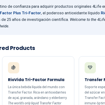
ino de confianza para adquirir productos originales 4Life 
Factor Plus Tri-Factor
, el poderoso antioxidante líquido
Ri
e 25 años de investigación científica.
Welcome to the 4Life
dwide.
ured Products
🍇
💚
RioVida Tri-Factor Formula
Transfer 
La única bebida líquida del mundo con
Soporte espec
Transfer Factor. Rica en antioxidantes
del azúcar e
de açaí, granada, arándano y elderberry.
Transfer Fac
The world's only liquid Transfer Factor
inmune ópti