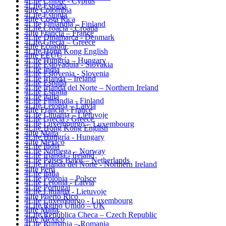
4Life Chipre - Cyprus
4Life España
4life Colombia
4Life Estonia
4life Costa Rica
4Life Finlandia – Finland
4Life Croacia - Croatia
4life Francia – France
4Life Dinamarca - Denmark
4Life Grecia – Greece
4life Ecuador
4Life Hong Kong English
4life EEUU
4Life Hungría – Hungary
4Life Eslovaquia - Slovakia
4Life India
4Life Eslovenia - Slovenia
4Life Irlanda – Ireland
4Life España
4Life Irlanda del Norte – Northern Ireland
4Life Estonia
4Life Italia
4Life Finlandia - Finland
4Life Letonia – Latvia
4life Francia - France
4Life Lituania – Lietuvoje
4Life Grecia - Greece
4Life Luxemburgo – Luxembourg
4Life Hong Kong English
4life Malta
4Life Hungría - Hungary
4life México
4Life India
4Life Noruega – Norway
4Life Irlanda - Ireland
4Life Paises Bajos – Netherlands
4Life Irlanda del Norte - Northern Ireland
4life Perú
4Life Italia
4Life Polonia – Polsce
4Life Letonia - Latvia
4Life Portugal
4Life Lituania - Lietuvoje
4life Puerto Rico
4Life Luxemburgo - Luxembourg
4Life Reino Unido – UK
4life Malta
4Life República Checa – Czech Republic
4life México
4Life Rumania – Romania