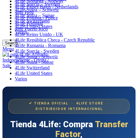
4Life Noruega - Norway
4Life Suecia – Sweden
4Life Paises Bajos - Netherlands
4Life Suiza – Schweiz
4life Perú
4Life Suiza – Suisse
4Life Polonia - Polsce
4Life Switzerland
4Life Portugal
4Life United States
4life Puerto Rico
Varios
4Life Reino Unido - UK
4Life República Checa - Czech Republic
Search
4Life Rumania - Romania
Menu
4Life Suecia - Sweden
4Life Suiza - Schweiz
4Life Suiza - Suisse
4Life Switzerland
4Life United States
Varios
✔ TIENDA OFICIAL · 4LIFE STORE ·
DISTRIBUIDOR INTERNACIONAL
Tienda 4Life: Compra
Transfer
Factor
,