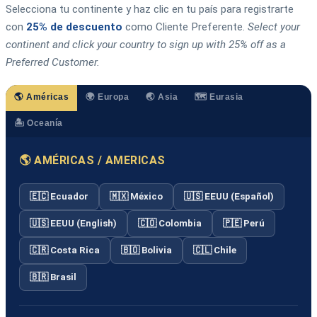
Selecciona tu continente y haz clic en tu país para registrarte
con
25% de descuento
como Cliente Preferente.
Select your
continent and click your country to sign up with 25% off as a
Preferred Customer.
🌎 Américas
🌍 Europa
🌏 Asia
🗺️ Eurasia
🏝️ Oceanía
🌎 AMÉRICAS / AMERICAS
🇪🇨 Ecuador
🇲🇽 México
🇺🇸 EEUU (Español)
🇺🇸 EEUU (English)
🇨🇴 Colombia
🇵🇪 Perú
🇨🇷 Costa Rica
🇧🇴 Bolivia
🇨🇱 Chile
🇧🇷 Brasil