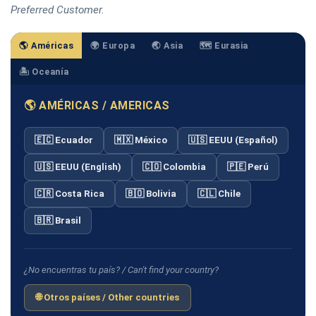
Preferred Customer.
🌎 Américas
🌍 Europa
🌏 Asia
🗺️ Eurasia
🏝️ Oceanía
🌎 AMÉRICAS / AMERICAS
🇪🇨 Ecuador
🇲🇽 México
🇺🇸 EEUU (Español)
🇺🇸 EEUU (English)
🇨🇴 Colombia
🇵🇪 Perú
🇨🇷 Costa Rica
🇧🇴 Bolivia
🇨🇱 Chile
🇧🇷 Brasil
¿No encuentras tu país? / Can't find your country?
🌐 Otros países / Other countries