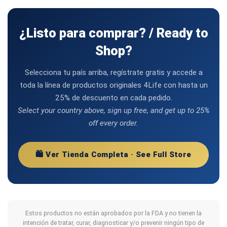
¿Listo para comprar? / Ready to
Shop?
Selecciona tu país arriba, regístrate gratis y accede a
toda la línea de productos originales 4Life con hasta un
25% de descuento en cada pedido.
Select your country above, sign up free, and get up to 25%
off every order.
🛍️ Ver Tienda Completa · See Full Store
Estos productos no están aprobados por la FDA y no tienen la
intención de tratar, curar, diagnosticar y/o prevenir ningún tipo de