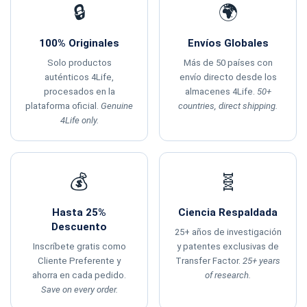
🔒
🌍
100% Originales
Envíos Globales
Solo productos
Más de 50 países con
auténticos 4Life,
envío directo desde los
procesados en la
almacenes 4Life.
50+
plataforma oficial.
Genuine
countries, direct shipping.
4Life only.
💰
🧬
Hasta 25%
Ciencia Respaldada
Descuento
25+ años de investigación
Inscríbete gratis como
y patentes exclusivas de
Cliente Preferente y
Transfer Factor.
25+ years
ahorra en cada pedido.
of research.
Save on every order.