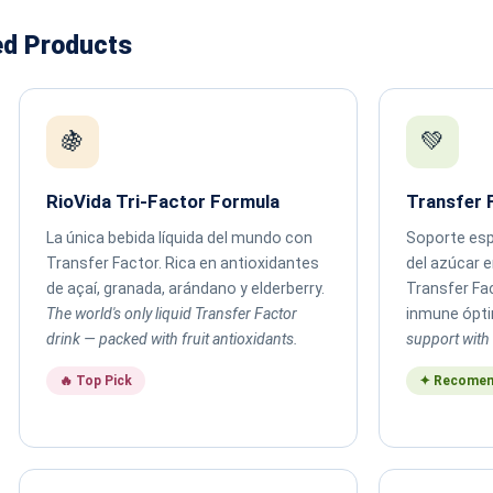
ed Products
🍇
💚
RioVida Tri-Factor Formula
Transfer 
La única bebida líquida del mundo con
Soporte espe
Transfer Factor. Rica en antioxidantes
del azúcar 
de açaí, granada, arándano y elderberry.
Transfer Fa
The world's only liquid Transfer Factor
inmune ópt
drink — packed with fruit antioxidants.
support with 
🔥 Top Pick
✦ Recomen