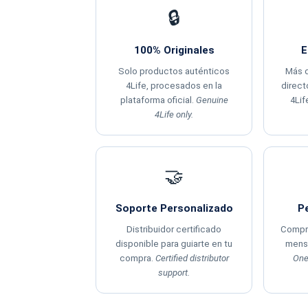
🔒
100% Originales
E
Solo productos auténticos
Más d
4Life, procesados en la
direc
plataforma oficial.
Genuine
4Lif
4Life only.
🤝
Soporte Personalizado
Pe
Distribuidor certificado
Compra
disponible para guiarte en tu
mensu
compra.
Certified distributor
One
support.