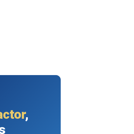
actor
,
s