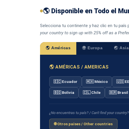
🌎 Disponible en Todo el Mu
Selecciona tu continente y haz clic en tu país 
your country to sign up with 25% off as a Pref
🌎 Américas
🌍 Europa
🌏 Asia
🌎 AMÉRICAS / AMERICAS
🇪🇨 Ecuador
🇲🇽 México
🇺🇸 E
🇧🇴 Bolivia
🇨🇱 Chile
🇧🇷 Brasil
¿No encuentras tu país? / Can't find your country?
🌐 Otros países / Other countries