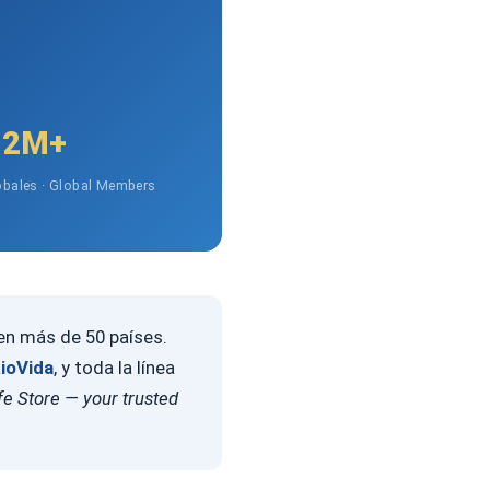
2M+
bales · Global Members
 en más de 50 países.
ioVida
, y toda la línea
e Store — your trusted