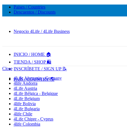
Paises / Countries
Descuentos / Discounts
🔥 5,000+ VENTAS MENSUALES. ¡CONFIANZA Y CALIDAD! 
Negocio 4Life / 4Life Business
INICIO / HOME 🏠
TIENDA / SHOP 🛍️
Close
INSCRÍBETE / SIGN UP 📝
4Life Alemania - Germany
PAÍS / COUNTRY 🌎
4life Andorra
4Life Austria
4Life Bélgica - Belgique
4Life Belgium
4life Bolivia
4Life Bulgaria
4life Chile
4Life Chipre - Cyprus
4life Colombia