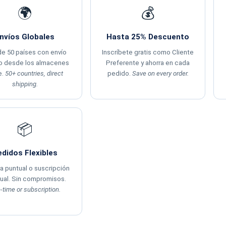
🌍
💰
nvíos Globales
Hasta 25% Descuento
e 50 países con envío
Inscríbete gratis como Cliente
to desde los almacenes
Preferente y ahorra en cada
e.
50+ countries, direct
pedido.
Save on every order.
shipping.
📦
didos Flexibles
 puntual o suscripción
al. Sin compromisos.
-time or subscription.