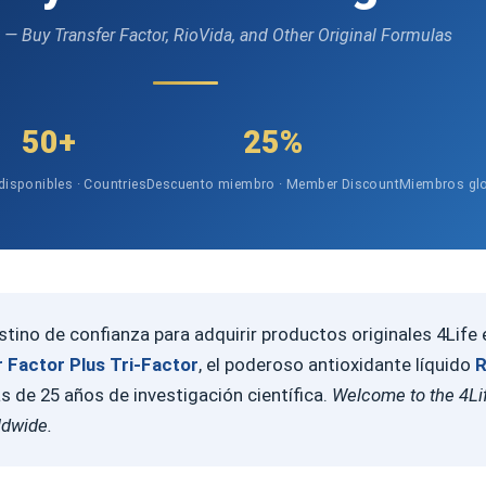
e — Buy Transfer Factor, RioVida, and Other Original Formulas
50+
25%
disponibles · Countries
Descuento miembro · Member Discount
Miembros glo
tino de confianza para adquirir productos originales 4Life
 Factor Plus Tri-Factor
, el poderoso antioxidante líquido
R
de 25 años de investigación científica.
Welcome to the 4Lif
ldwide.