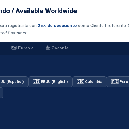
ndo / Available Worldwide
para registrarte con
25% de descuento
como Cliente Preferente.
erred Customer.
🗺️ Eurasia
🏝️ Oceanía
EUU (Español)
🇺🇸 EEUU (English)
🇨🇴 Colombia
🇵🇪 Perú