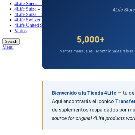
4Life Suecia – Sweden
4Life Suiza – Schweiz
4Life Stor
4Life Suiza – Suisse
4Life Switzerland
4Life United States
Varios
5,000+
Search
Menu
Ventas mensuales · Monthly Sales
Países 
Bienvenido a la Tienda 4Life
— tu des
Aquí encontrarás el icónico
Transfer
de suplementos respaldados por más 
source for original 4Life products wor