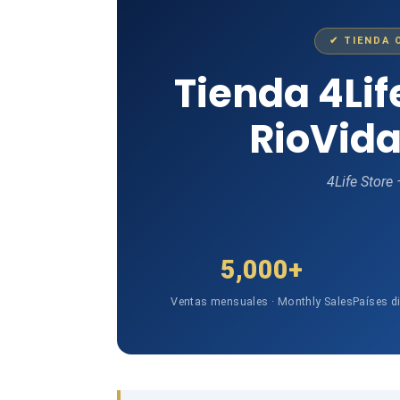
✔ TIENDA 
Tienda 4Li
RioVida
4Life Store
5,000+
Ventas mensuales · Monthly Sales
Países d