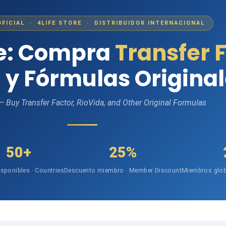
OFICIAL · 4LIFE STORE · DISTRIBUIDOR INTERNACIONAL
fe: Compra
Transfer 
 y Fórmulas Origina
 — Buy Transfer Factor, RioVida, and Other Original Formulas
50+
25%
isponibles · Countries
Descuento miembro · Member Discount
Miembros glob