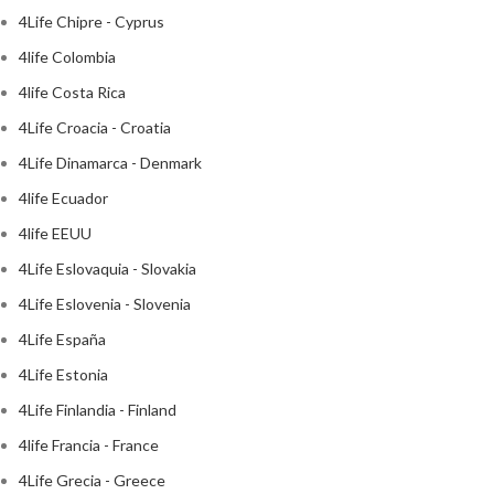
4Life Chipre - Cyprus
4life Colombia
4life Costa Rica
4Life Croacia - Croatia
4Life Dinamarca - Denmark
4life Ecuador
4life EEUU
4Life Eslovaquia - Slovakia
4Life Eslovenia - Slovenia
4Life España
4Life Estonia
4Life Finlandia - Finland
4life Francia - France
4Life Grecia - Greece