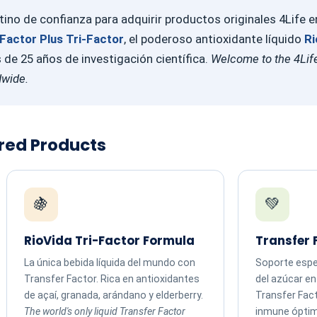
ino de confianza para adquirir productos originales 4Life 
Factor Plus Tri-Factor
, el poderoso antioxidante líquido
Ri
e 25 años de investigación científica.
Welcome to the 4Life
dwide.
ured Products
🍇
💚
RioVida Tri-Factor Formula
Transfer 
La única bebida líquida del mundo con
Soporte espec
Transfer Factor. Rica en antioxidantes
del azúcar e
de açaí, granada, arándano y elderberry.
Transfer Fac
The world's only liquid Transfer Factor
inmune ópti