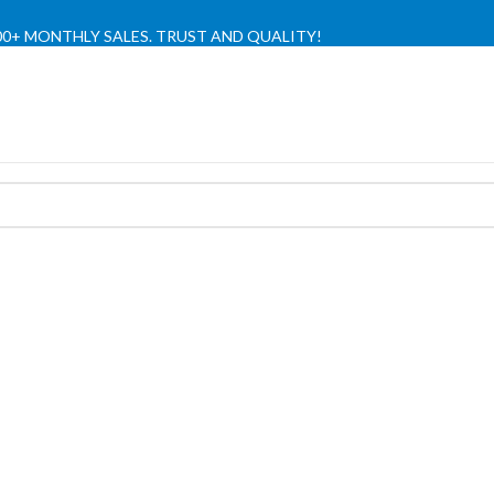
,000+ MONTHLY SALES. TRUST AND QUALITY!
TIENDA OFICIAL / OFFICIAL STORE 🔒