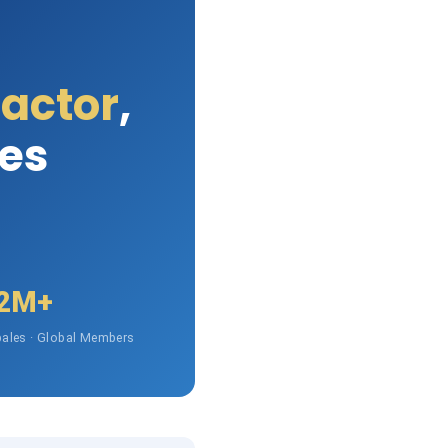
Factor
,
les
2M+
ales · Global Members