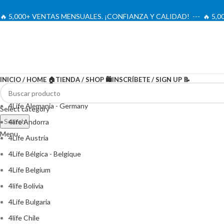
🔥 5,000+ VENTAS MENSUALES. ¡CONFIANZA Y CALIDAD! --- 🔥 5
INICIO / HOME 🏠
TIENDA / SHOP 🛍️
INSCRÍBETE / SIGN UP 📝
4Life Alemania - Germany
Select category
Search
4life Andorra
Menu
4Life Austria
4Life Bélgica - Belgique
4Life Belgium
4life Bolivia
4Life Bulgaria
4life Chile