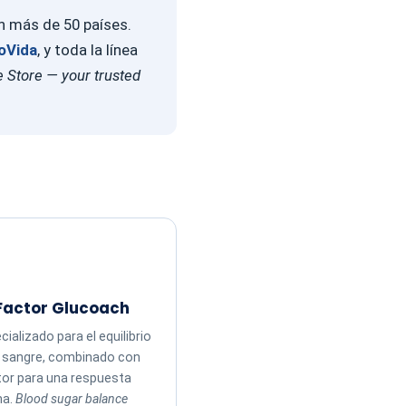
en más de 50 países.
oVida
, y toda la línea
 Store — your trusted
Factor Glucoach
ializado para el equilibrio
n sangre, combinado con
tor para una respuesta
ma.
Blood sugar balance