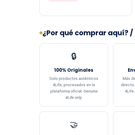
¿Por qué comprar aquí? /
🔒
100% Originales
En
Solo productos auténticos
Más de
4Life, procesados en la
directo
plataforma oficial.
Genuine
4Life
4Life only.
🤝