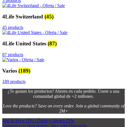
3 products
4Life Switzerland
(45)
45 products
4Life United States
(87)
87 products
Varios
(189)
189 products
¿Te gustan los productos? Ahorra en cada pedido. Únete a una
comunidad global de +2 millones.
Love the products? Save on every order. Join a global community of
2M+
Join & Save 25% / Únete y Ahorra 25%
Comprar con Descuentos / Buy with Discounts