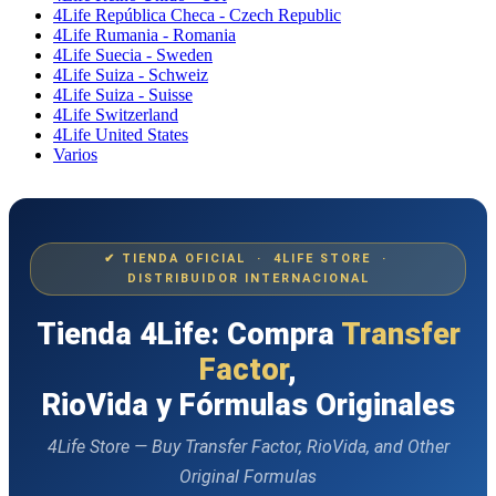
4Life República Checa - Czech Republic
4Life Rumania - Romania
4Life Suecia - Sweden
4Life Suiza - Schweiz
4Life Suiza - Suisse
4Life Switzerland
4Life United States
Varios
✔ TIENDA OFICIAL · 4LIFE STORE ·
DISTRIBUIDOR INTERNACIONAL
Tienda 4Life: Compra
Transfer
Factor
,
RioVida y Fórmulas Originales
4Life Store — Buy Transfer Factor, RioVida, and Other
Original Formulas