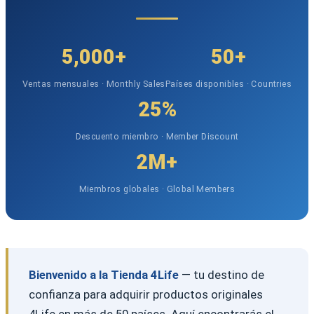
5,000+
50+
Ventas mensuales · Monthly Sales
Países disponibles · Countries
25%
Descuento miembro · Member Discount
2M+
Miembros globales · Global Members
Bienvenido a la Tienda 4Life
— tu destino de
confianza para adquirir productos originales
4Life en más de 50 países. Aquí encontrarás el