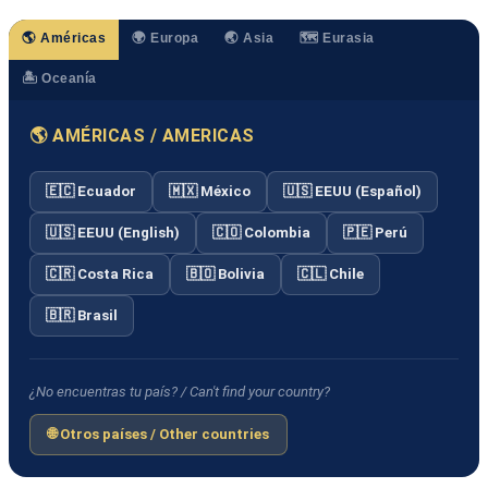
🌎 Américas
🌍 Europa
🌏 Asia
🗺️ Eurasia
🏝️ Oceanía
🌎 AMÉRICAS / AMERICAS
🇪🇨 Ecuador
🇲🇽 México
🇺🇸 EEUU (Español)
🇺🇸 EEUU (English)
🇨🇴 Colombia
🇵🇪 Perú
🇨🇷 Costa Rica
🇧🇴 Bolivia
🇨🇱 Chile
🇧🇷 Brasil
¿No encuentras tu país? / Can't find your country?
🌐 Otros países / Other countries