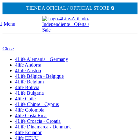
TIENDA OFICIAL / OFFICIAL STORE 🔒
Menu
Close
4Life Alemania - Germany
4life Andorra
4Life Austria
4Life Bélgica - Belgique
4Life Belgium
4life Bolivia
4Life Bulgaria
4life Chile
4Life Chipre - Cyprus
4life Colombia
4life Costa Rica
4Life Croacia - Croatia
4Life Dinamarca - Denmark
4life Ecuador
4life EEUU