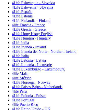
4Life Eslovaquia - Slovakia
4Life Eslovenia - Slovenia
4Life España
4Life Estonia
4Life Finlandia - Finland
4life Francia - France
4Life Grecia - Greece
4Life Hong Kong English
4Life Hungría - Hungary
4Life India
4Life Irlanda - Ireland
4Life Irlanda del Norte - Northern Ireland
4Life Italia
4Life Letonia - Latvia
4Life Lituania - Lietuvoje
4Life Luxemburgo - Luxembourg
4life Malta
4life México
4Life Noruega - Norway
4Life Paises Bajos - Netherlands
4life Perú
4Life Polonia - Polsce
4Life Portugal
4life Puerto Rico
4Life Reino Unido - UK