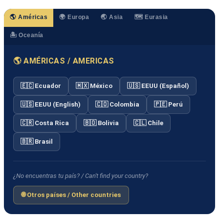
🌎 Américas
🌍 Europa
🌏 Asia
🗺️ Eurasia
🏝️ Oceanía
🌎 AMÉRICAS / AMERICAS
🇪🇨 Ecuador
🇲🇽 México
🇺🇸 EEUU (Español)
🇺🇸 EEUU (English)
🇨🇴 Colombia
🇵🇪 Perú
🇨🇷 Costa Rica
🇧🇴 Bolivia
🇨🇱 Chile
🇧🇷 Brasil
¿No encuentras tu país? / Can't find your country?
🌐 Otros países / Other countries