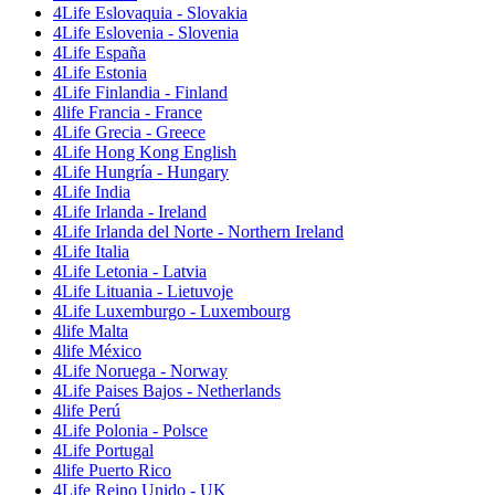
4Life Eslovaquia - Slovakia
4Life Eslovenia - Slovenia
4Life España
4Life Estonia
4Life Finlandia - Finland
4life Francia - France
4Life Grecia - Greece
4Life Hong Kong English
4Life Hungría - Hungary
4Life India
4Life Irlanda - Ireland
4Life Irlanda del Norte - Northern Ireland
4Life Italia
4Life Letonia - Latvia
4Life Lituania - Lietuvoje
4Life Luxemburgo - Luxembourg
4life Malta
4life México
4Life Noruega - Norway
4Life Paises Bajos - Netherlands
4life Perú
4Life Polonia - Polsce
4Life Portugal
4life Puerto Rico
4Life Reino Unido - UK