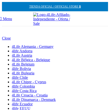
TIENDA OFICIAL / OFFICIAL STORE 🔒
Menu
Close
4Life Alemania - Germany
4life Andorra
4Life Austria
4Life Bélgica - Belgique
4Life Belgium
4life Bolivia
4Life Bulgaria
4life Chile
4Life Chipre - Cyprus
4life Colombia
4life Costa Rica
4Life Croacia - Croatia
4Life Dinamarca - Denmark
4life Ecuador
4life EEUU