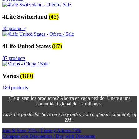
4Life Switzerland
(45)
45 products
4Life United States
(87)
87 products
Varios
(189)
189 products
¿Te gustan los productos? Ahorra en cada pedido. Únete a una
comunidad global de +2 millones.
Love the products? Save on every order. Join a global community of
2M+
Join & Save 25% / Únete y Ahorra 25%
Comprar con Descuentos / Buy with Discounts