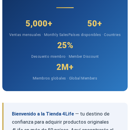
5,000+
50+
Ventas mensuales · Monthly Sales
Países disponibles · Countries
25%
Descuento miembro · Member Discount
2M+
Miembros globales · Global Members
Bienvenido a la Tienda 4Life
— tu destino de
confianza para adquirir productos originales
4Life en más de 50 países. Aquí encontrarás el