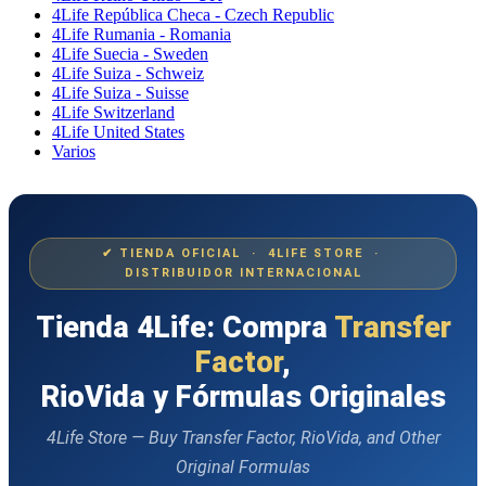
4Life República Checa - Czech Republic
4Life Rumania - Romania
4Life Suecia - Sweden
4Life Suiza - Schweiz
4Life Suiza - Suisse
4Life Switzerland
4Life United States
Varios
✔ TIENDA OFICIAL · 4LIFE STORE ·
DISTRIBUIDOR INTERNACIONAL
Tienda 4Life: Compra
Transfer
Factor
,
RioVida y Fórmulas Originales
4Life Store — Buy Transfer Factor, RioVida, and Other
Original Formulas