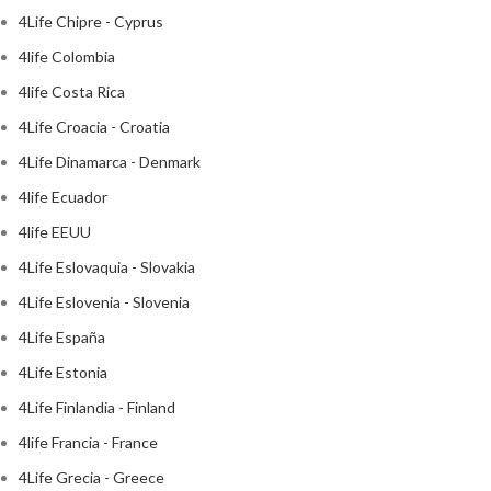
4Life Chipre - Cyprus
4life Colombia
4life Costa Rica
4Life Croacia - Croatia
4Life Dinamarca - Denmark
4life Ecuador
4life EEUU
4Life Eslovaquia - Slovakia
4Life Eslovenia - Slovenia
4Life España
4Life Estonia
4Life Finlandia - Finland
4life Francia - France
4Life Grecia - Greece