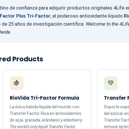
ino de confianza para adquirir productos originales 4Life 
Factor Plus Tri-Factor
, el poderoso antioxidante líquido
Ri
e 25 años de investigación científica.
Welcome to the 4Life
dwide.
ured Products
🍇
💚
RioVida Tri-Factor Formula
Transfer 
La única bebida líquida del mundo con
Soporte espec
Transfer Factor. Rica en antioxidantes
del azúcar e
de açaí, granada, arándano y elderberry.
Transfer Fac
The world's only liquid Transfer Factor
inmune ópti