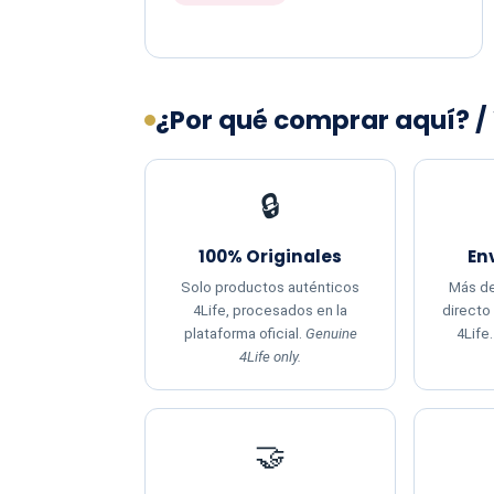
¿Por qué comprar aquí? /
🔒
100% Originales
En
Solo productos auténticos
Más de
4Life, procesados en la
directo
plataforma oficial.
Genuine
4Life
4Life only.
🤝