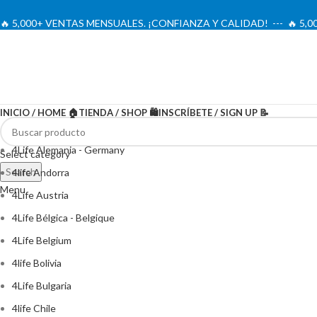
🔥 5,000+ VENTAS MENSUALES. ¡CONFIANZA Y CALIDAD! --- 🔥 5
INICIO / HOME 🏠
TIENDA / SHOP 🛍️
INSCRÍBETE / SIGN UP 📝
4Life Alemania - Germany
Select category
Search
4life Andorra
Menu
4Life Austria
4Life Bélgica - Belgique
4Life Belgium
4life Bolivia
4Life Bulgaria
4life Chile