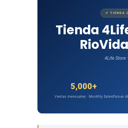
✔ TIENDA 
Tienda 4Li
RioVida
4Life Store
5,000+
Ventas mensuales · Monthly Sales
Países d