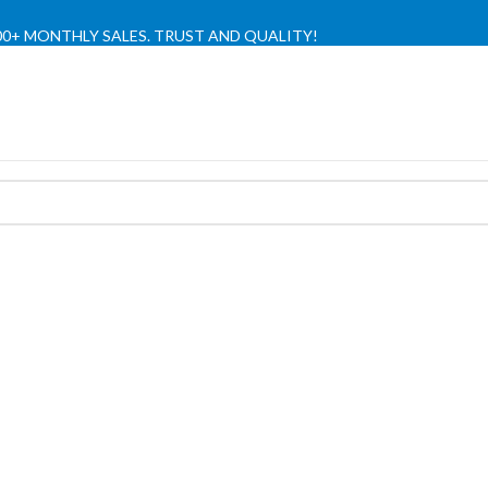
,000+ MONTHLY SALES. TRUST AND QUALITY!
TIENDA OFICIAL / OFFICIAL STORE 🔒