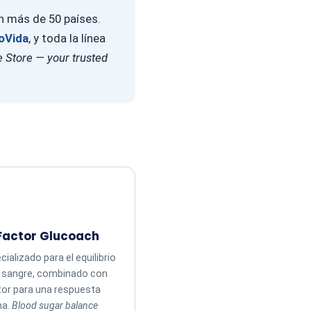
en más de 50 países.
oVida
, y toda la línea
 Store — your trusted
Factor Glucoach
ializado para el equilibrio
n sangre, combinado con
tor para una respuesta
ma.
Blood sugar balance