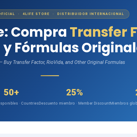
OFICIAL · 4LIFE STORE · DISTRIBUIDOR INTERNACIONAL
fe: Compra
Transfer 
 y Fórmulas Origina
 — Buy Transfer Factor, RioVida, and Other Original Formulas
50+
25%
isponibles · Countries
Descuento miembro · Member Discount
Miembros glob