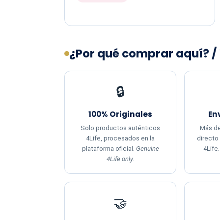
¿Por qué comprar aquí? /
🔒
100% Originales
En
Solo productos auténticos
Más de
4Life, procesados en la
directo
plataforma oficial.
Genuine
4Life
4Life only.
🤝