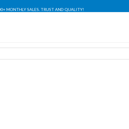
,000+ MONTHLY SALES. TRUST AND QUALITY!
TIENDA OFICIAL / OFFICIAL STORE 🔒