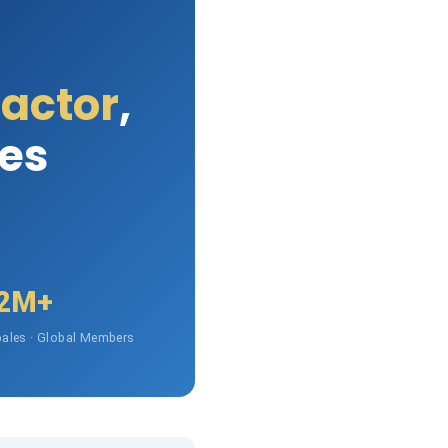
Factor
,
les
2M+
ales · Global Members