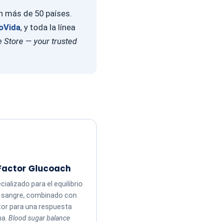
en más de 50 países.
oVida
, y toda la línea
 Store — your trusted
Factor Glucoach
ializado para el equilibrio
n sangre, combinado con
tor para una respuesta
ma.
Blood sugar balance