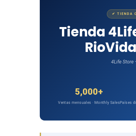
✔ TIENDA 
Tienda 4Li
RioVida
4Life Store
5,000+
Ventas mensuales · Monthly Sales
Países d