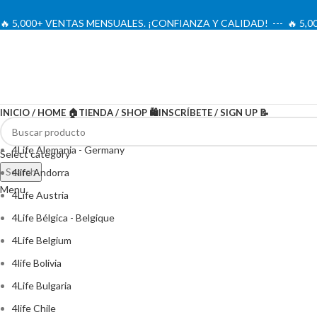
🔥 5,000+ VENTAS MENSUALES. ¡CONFIANZA Y CALIDAD! --- 🔥 5
INICIO / HOME 🏠
TIENDA / SHOP 🛍️
INSCRÍBETE / SIGN UP 📝
4Life Alemania - Germany
Select category
Search
4life Andorra
Menu
4Life Austria
4Life Bélgica - Belgique
4Life Belgium
4life Bolivia
4Life Bulgaria
4life Chile