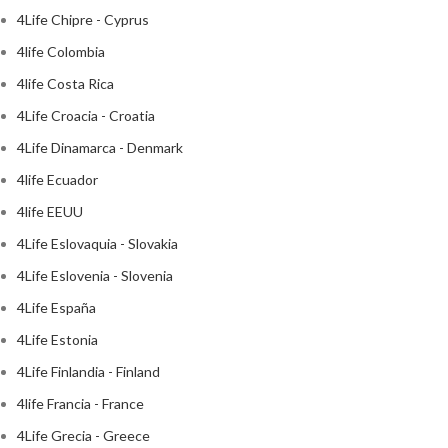
4Life Chipre - Cyprus
4life Colombia
4life Costa Rica
4Life Croacia - Croatia
4Life Dinamarca - Denmark
4life Ecuador
4life EEUU
4Life Eslovaquia - Slovakia
4Life Eslovenia - Slovenia
4Life España
4Life Estonia
4Life Finlandia - Finland
4life Francia - France
4Life Grecia - Greece