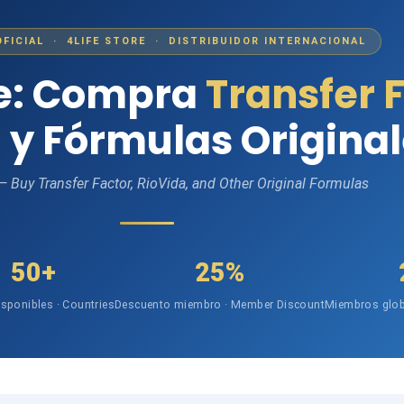
OFICIAL · 4LIFE STORE · DISTRIBUIDOR INTERNACIONAL
fe: Compra
Transfer 
 y Fórmulas Origina
 — Buy Transfer Factor, RioVida, and Other Original Formulas
50+
25%
isponibles · Countries
Descuento miembro · Member Discount
Miembros glob