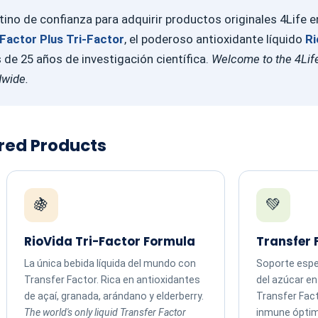
ino de confianza para adquirir productos originales 4Life 
Factor Plus Tri-Factor
, el poderoso antioxidante líquido
Ri
e 25 años de investigación científica.
Welcome to the 4Life
dwide.
ured Products
🍇
💚
RioVida Tri-Factor Formula
Transfer 
La única bebida líquida del mundo con
Soporte espec
Transfer Factor. Rica en antioxidantes
del azúcar e
de açaí, granada, arándano y elderberry.
Transfer Fac
The world's only liquid Transfer Factor
inmune ópti