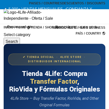
PAISES / COUNTRIES
DESCUENTOS / DISCOUNTS
🔥 5,000+ VENTAS MENSUALES. ¡CONFIANZA Y
CALIDAD! --- 🔥 5,000+ MONTHLY SALES. TRUST AND
QUALITY!
INICIO / HOME 🏠
TIENDA / SHOP 🛍️
INSCRÍBETE / SIGN UP 📝
NEGOCIO 4LIFE / 4LIFE BUSINESS
TIENDA OFICIAL / OFFICIAL STORE 🔒
PAÍS / COUNTRY 🌎
Select category
Search
Menu
✔ TIENDA OFICIAL · 4LIFE STORE ·
DISTRIBUIDOR INTERNACIONAL
Tienda 4Life: Compra
Transfer Factor
,
RioVida y Fórmulas Originales
4Life Store — Buy Transfer Factor, RioVida, and Other
Original Formulas