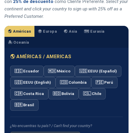
con
25% de descuento
como Cliente Preferente.
Select your
continent and click your country to sign up with 25% off as a
Preferred Customer.
🌎 Américas
🌍 Europa
🌏 Asia
🗺️ Eurasia
🏝️ Oceanía
🌎 AMÉRICAS / AMERICAS
🇪🇨 Ecuador
🇲🇽 México
🇺🇸 EEUU (Español)
🇺🇸 EEUU (English)
🇨🇴 Colombia
🇵🇪 Perú
🇨🇷 Costa Rica
🇧🇴 Bolivia
🇨🇱 Chile
🇧🇷 Brasil
¿No encuentras tu país? / Can't find your country?