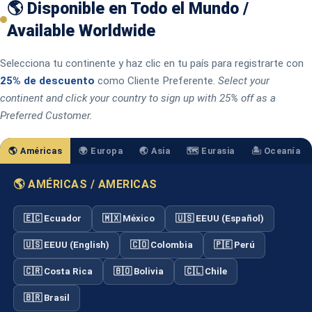
🌎 Disponible en Todo el Mundo /
Available Worldwide
Selecciona tu continente y haz clic en tu país para registrarte con
25% de descuento
como Cliente Preferente.
Select your
continent and click your country to sign up with 25% off as a
Preferred Customer.
🌎 Américas
🌍 Europa
🌏 Asia
🗺️ Eurasia
🏝️ Oceanía
🌎 AMÉRICAS / AMERICAS
🇪🇨 Ecuador
🇲🇽 México
🇺🇸 EEUU (Español)
🇺🇸 EEUU (English)
🇨🇴 Colombia
🇵🇪 Perú
🇨🇷 Costa Rica
🇧🇴 Bolivia
🇨🇱 Chile
🇧🇷 Brasil