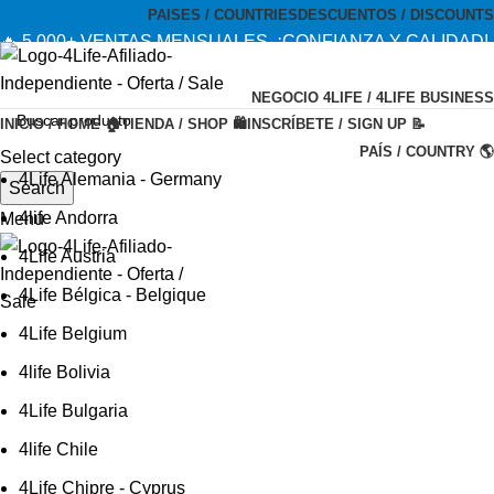
PAISES / COUNTRIES
DESCUENTOS / DISCOUNTS
🔥 5,000+ VENTAS MENSUALES. ¡CONFIANZA Y CALIDAD!
--- 🔥 5,000+ MONTHLY SALES. TRUST AND QUALITY!
NEGOCIO 4LIFE / 4LIFE BUSINESS
TIENDA OFICIAL / OFFICIAL STORE 🔒
INICIO / HOME 🏠
TIENDA / SHOP 🛍️
INSCRÍBETE / SIGN UP 📝
PAÍS / COUNTRY 🌎
Select category
4Life Alemania - Germany
Search
4life Andorra
Menu
4Life Austria
4Life Bélgica - Belgique
4Life Belgium
4life Bolivia
4Life Bulgaria
4life Chile
4Life Chipre - Cyprus