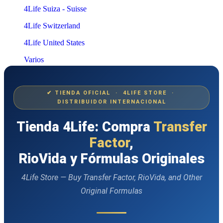
4Life Suiza - Suisse
4Life Switzerland
4Life United States
Varios
✔ TIENDA OFICIAL · 4LIFE STORE ·
DISTRIBUIDOR INTERNACIONAL
Tienda 4Life: Compra
Transfer
Factor
,
RioVida y Fórmulas Originales
4Life Store — Buy Transfer Factor, RioVida, and Other
Original Formulas