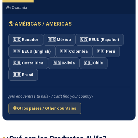
🏝️ Oceanía
🌎 AMÉRICAS / AMERICAS
🇪🇨 Ecuador
🇲🇽 México
🇺🇸 EEUU (Español)
🇺🇸 EEUU (English)
🇨🇴 Colombia
🇵🇪 Perú
🇨🇷 Costa Rica
🇧🇴 Bolivia
🇨🇱 Chile
🇧🇷 Brasil
¿No encuentras tu país? / Can't find your country?
🌐 Otros países / Other countries