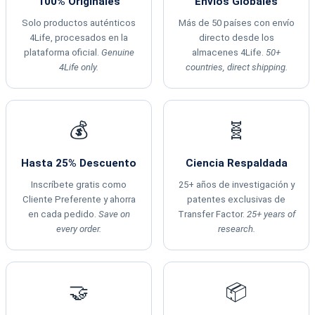
100% Originales
Envíos Globales
Solo productos auténticos
Más de 50 países con envío
4Life, procesados en la
directo desde los
plataforma oficial.
Genuine
almacenes 4Life.
50+
4Life only.
countries, direct shipping.
💰
🧬
Hasta 25% Descuento
Ciencia Respaldada
Inscríbete gratis como
25+ años de investigación y
Cliente Preferente y ahorra
patentes exclusivas de
en cada pedido.
Save on
Transfer Factor.
25+ years of
every order.
research.
🤝
📦