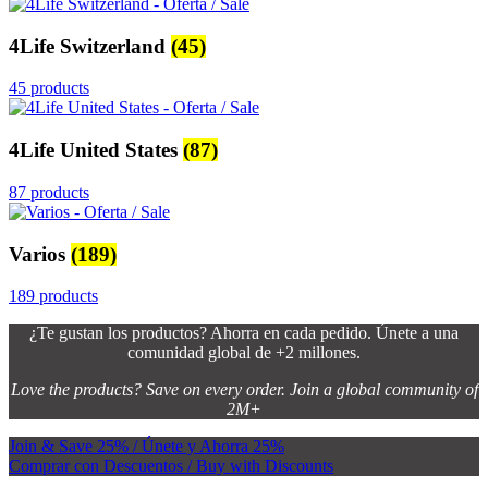
4Life Switzerland
(45)
45 products
4Life United States
(87)
87 products
Varios
(189)
189 products
¿Te gustan los productos? Ahorra en cada pedido. Únete a una
comunidad global de +2 millones.
Love the products? Save on every order. Join a global community of
2M+
Join & Save 25% / Únete y Ahorra 25%
Comprar con Descuentos / Buy with Discounts