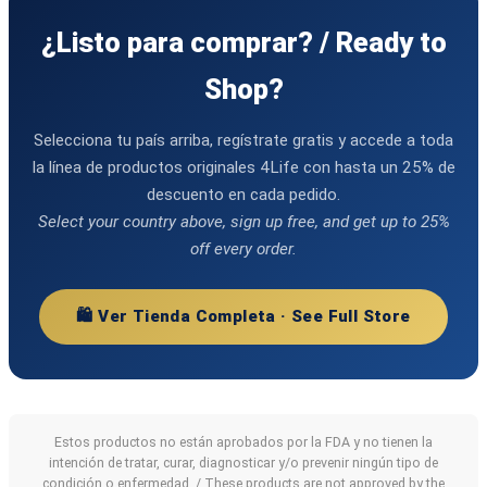
¿Listo para comprar? / Ready to
Shop?
Selecciona tu país arriba, regístrate gratis y accede a toda
la línea de productos originales 4Life con hasta un 25% de
descuento en cada pedido.
Select your country above, sign up free, and get up to 25%
off every order.
🛍️ Ver Tienda Completa · See Full Store
Estos productos no están aprobados por la FDA y no tienen la
intención de tratar, curar, diagnosticar y/o prevenir ningún tipo de
condición o enfermedad. / These products are not approved by the