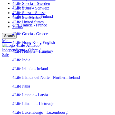
4Life Suecia – Sweden
4Life Estonia
4Life Suiza – Schweiz
4Life Suiza – Suisse
4Life Finlandia - Finland
4Life Switzerland
4Life United States
4life Francia - France
Varios
4Life Grecia - Greece
Search
Menu
4Life Hong Kong English
4Life Hungría - Hungary
4Life India
4Life Irlanda - Ireland
4Life Irlanda del Norte - Northern Ireland
4Life Italia
4Life Letonia - Latvia
4Life Lituania - Lietuvoje
4Life Luxemburgo - Luxembourg