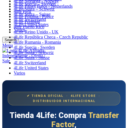
4Life Noruega - Norway
4Life Suecia – Sweden
4Life Paises Bajos - Netherlands
4Life Suiza – Schweiz
4life Perú
4Life Suiza – Suisse
4Life Polonia - Polsce
4Life Switzerland
4Life Portugal
4Life United States
4life Puerto Rico
Varios
4Life Reino Unido - UK
4Life República Checa - Czech Republic
Search
4Life Rumania - Romania
Menu
4Life Suecia - Sweden
4Life Suiza - Schweiz
4Life Suiza - Suisse
4Life Switzerland
4Life United States
Varios
✔ TIENDA OFICIAL · 4LIFE STORE ·
DISTRIBUIDOR INTERNACIONAL
Tienda 4Life: Compra
Transfer
Factor
,