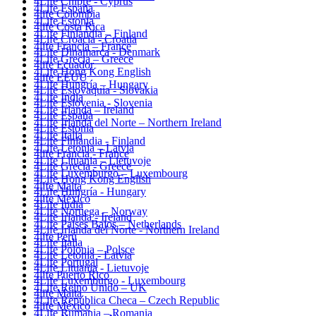
4Life Chipre - Cyprus
4Life España
4life Colombia
4Life Estonia
4life Costa Rica
4Life Finlandia – Finland
4Life Croacia - Croatia
4life Francia – France
4Life Dinamarca - Denmark
4Life Grecia – Greece
4life Ecuador
4Life Hong Kong English
4life EEUU
4Life Hungría – Hungary
4Life Eslovaquia - Slovakia
4Life India
4Life Eslovenia - Slovenia
4Life Irlanda – Ireland
4Life España
4Life Irlanda del Norte – Northern Ireland
4Life Estonia
4Life Italia
4Life Finlandia - Finland
4Life Letonia – Latvia
4life Francia - France
4Life Lituania – Lietuvoje
4Life Grecia - Greece
4Life Luxemburgo – Luxembourg
4Life Hong Kong English
4life Malta
4Life Hungría - Hungary
4life México
4Life India
4Life Noruega – Norway
4Life Irlanda - Ireland
4Life Paises Bajos – Netherlands
4Life Irlanda del Norte - Northern Ireland
4life Perú
4Life Italia
4Life Polonia – Polsce
4Life Letonia - Latvia
4Life Portugal
4Life Lituania - Lietuvoje
4life Puerto Rico
4Life Luxemburgo - Luxembourg
4Life Reino Unido – UK
4life Malta
4Life República Checa – Czech Republic
4life México
4Life Rumania – Romania