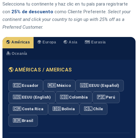
Selecciona tu continente y haz clic en tu país para registrarte
con
25% de descuento
como Cliente Preferente.
Select your
continent and click your country to sign up with 25% off as a
Preferred Customer.
🌎 Américas
🌍 Europa
🌏 Asia
🗺️ Eurasia
🏝️ Oceanía
🌎 AMÉRICAS / AMERICAS
🇪🇨 Ecuador
🇲🇽 México
🇺🇸 EEUU (Español)
🇺🇸 EEUU (English)
🇨🇴 Colombia
🇵🇪 Perú
🇨🇷 Costa Rica
🇧🇴 Bolivia
🇨🇱 Chile
🇧🇷 Brasil