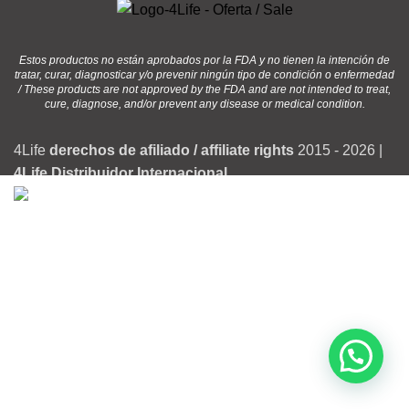
Estos productos no están aprobados por la FDA y no tienen la intención de
tratar, curar, diagnosticar y/o prevenir ningún tipo de condición o enfermedad
/ These products are not approved by the FDA and are not intended to treat,
cure, diagnose, and/or prevent any disease or medical condition.
4Life
derechos de afiliado / affiliate rights
2015 - 2026 |
4Life Distribuidor Internacional