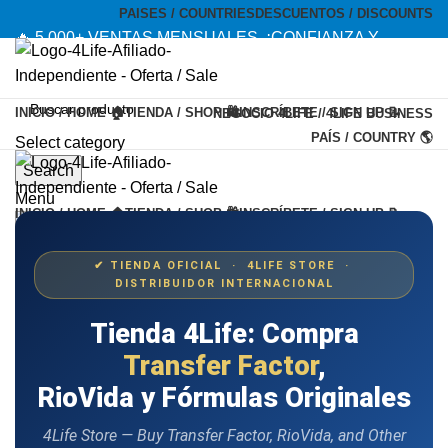
PAISES / COUNTRIES
DESCUENTOS / DISCOUNTS
🔥 5,000+ VENTAS MENSUALES. ¡CONFIANZA Y
CALIDAD! --- 🔥 5,000+ MONTHLY SALES. TRUST AND
QUALITY!
INICIO / HOME 🏠
TIENDA / SHOP 🛍️
INSCRÍBETE / SIGN UP 📝
NEGOCIO 4LIFE / 4LIFE BUSINESS
TIENDA OFICIAL / OFFICIAL STORE 🔒
PAÍS / COUNTRY 🌎
Select category
Search
Menu
INICIO / HOME 🏠
TIENDA / SHOP 🛍️
INSCRÍBETE / SIGN UP 📝
Menu
✔ TIENDA OFICIAL · 4LIFE STORE ·
DISTRIBUIDOR INTERNACIONAL
Tienda 4Life: Compra
Transfer Factor
,
RioVida y Fórmulas Originales
4Life Store — Buy Transfer Factor, RioVida, and Other