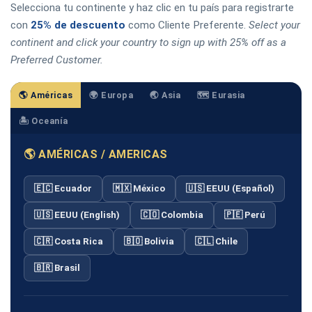
Selecciona tu continente y haz clic en tu país para registrarte
con
25% de descuento
como Cliente Preferente.
Select your
continent and click your country to sign up with 25% off as a
Preferred Customer.
🌎 Américas
🌍 Europa
🌏 Asia
🗺️ Eurasia
🏝️ Oceanía
🌎 AMÉRICAS / AMERICAS
🇪🇨 Ecuador
🇲🇽 México
🇺🇸 EEUU (Español)
🇺🇸 EEUU (English)
🇨🇴 Colombia
🇵🇪 Perú
🇨🇷 Costa Rica
🇧🇴 Bolivia
🇨🇱 Chile
🇧🇷 Brasil