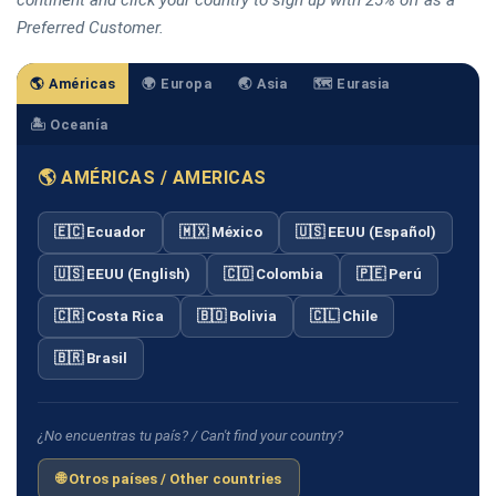
Preferred Customer.
🌎 Américas
🌍 Europa
🌏 Asia
🗺️ Eurasia
🏝️ Oceanía
🌎 AMÉRICAS / AMERICAS
🇪🇨 Ecuador
🇲🇽 México
🇺🇸 EEUU (Español)
🇺🇸 EEUU (English)
🇨🇴 Colombia
🇵🇪 Perú
🇨🇷 Costa Rica
🇧🇴 Bolivia
🇨🇱 Chile
🇧🇷 Brasil
¿No encuentras tu país? / Can't find your country?
🌐 Otros países / Other countries