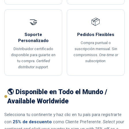
🤝
📦
Soporte
Pedidos Flexibles
Personalizado
Compra puntual o
Distribuidor certificado
suscripción mensual. Sin
disponible para guiarte en
compromisos.
One-time or
tu compra.
Certified
subscription.
distributor support.
🌎 Disponible en Todo el Mundo /
Available Worldwide
Selecciona tu continente y haz clic en tu país para registrarte
con
25% de descuento
como Cliente Preferente.
Select your
continent and click your country to sign up with 25% off as a