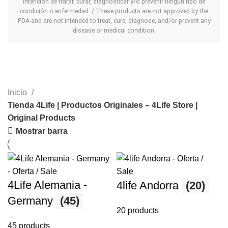
intención de tratar, curar, diagnosticar y/o prevenir ningún tipo de
condición o enfermedad. / These products are not approved by the
FDA and are not intended to treat, cure, diagnose, and/or prevent any
disease or medical condition.
Inicio
Tienda 4Life | Productos Originales – 4Life Store |
Original Products
Mostrar barra
4Life Alemania -
4life Andorra
(20)
Germany
(45)
20 products
45 products