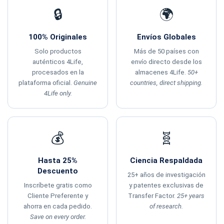
🔒
🌍
100% Originales
Envíos Globales
Solo productos
Más de 50 países con
auténticos 4Life,
envío directo desde los
procesados en la
almacenes 4Life.
50+
plataforma oficial.
Genuine
countries, direct shipping.
4Life only.
💰
🧬
Hasta 25%
Ciencia Respaldada
Descuento
25+ años de investigación
Inscríbete gratis como
y patentes exclusivas de
Cliente Preferente y
Transfer Factor.
25+ years
ahorra en cada pedido.
of research.
Save on every order.