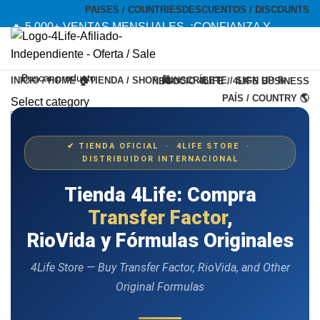
PAISES / COUNTRIES
DESCUENTOS / DISCOUNTS
🔥 5,000+ VENTAS MENSUALES. ¡CONFIANZA Y
CALIDAD! --- 🔥 5,000+ MONTHLY SALES. TRUST AND
QUALITY!
INICIO / HOME 🏠
TIENDA / SHOP 🛍️
INSCRÍBETE / SIGN UP 📝
NEGOCIO 4LIFE / 4LIFE BUSINESS
TIENDA OFICIAL / OFFICIAL STORE 🔒
PAÍS / COUNTRY 🌎
Select category
Search
Menu
✔ TIENDA OFICIAL · 4LIFE STORE ·
DISTRIBUIDOR INTERNACIONAL
Tienda 4Life: Compra
Transfer Factor
,
RioVida y Fórmulas Originales
4Life Store — Buy Transfer Factor, RioVida, and Other
Original Formulas