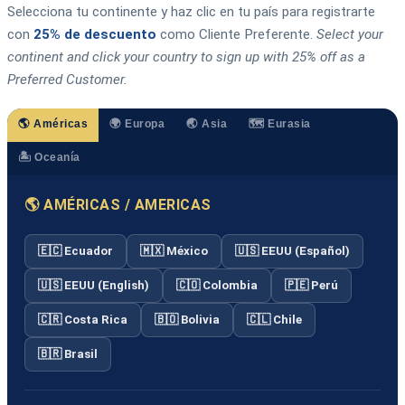
Selecciona tu continente y haz clic en tu país para registrarte
con
25% de descuento
como Cliente Preferente.
Select your
continent and click your country to sign up with 25% off as a
Preferred Customer.
🌎 Américas
🌍 Europa
🌏 Asia
🗺️ Eurasia
🏝️ Oceanía
🌎 AMÉRICAS / AMERICAS
🇪🇨 Ecuador
🇲🇽 México
🇺🇸 EEUU (Español)
🇺🇸 EEUU (English)
🇨🇴 Colombia
🇵🇪 Perú
🇨🇷 Costa Rica
🇧🇴 Bolivia
🇨🇱 Chile
🇧🇷 Brasil