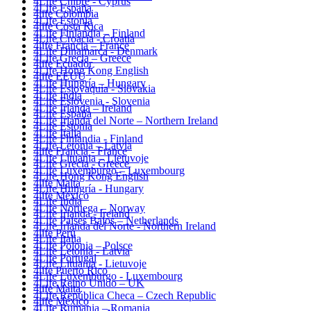
4Life Chipre - Cyprus
4Life España
4life Colombia
4Life Estonia
4life Costa Rica
4Life Finlandia – Finland
4Life Croacia - Croatia
4life Francia – France
4Life Dinamarca - Denmark
4Life Grecia – Greece
4life Ecuador
4Life Hong Kong English
4life EEUU
4Life Hungría – Hungary
4Life Eslovaquia - Slovakia
4Life India
4Life Eslovenia - Slovenia
4Life Irlanda – Ireland
4Life España
4Life Irlanda del Norte – Northern Ireland
4Life Estonia
4Life Italia
4Life Finlandia - Finland
4Life Letonia – Latvia
4life Francia - France
4Life Lituania – Lietuvoje
4Life Grecia - Greece
4Life Luxemburgo – Luxembourg
4Life Hong Kong English
4life Malta
4Life Hungría - Hungary
4life México
4Life India
4Life Noruega – Norway
4Life Irlanda - Ireland
4Life Paises Bajos – Netherlands
4Life Irlanda del Norte - Northern Ireland
4life Perú
4Life Italia
4Life Polonia – Polsce
4Life Letonia - Latvia
4Life Portugal
4Life Lituania - Lietuvoje
4life Puerto Rico
4Life Luxemburgo - Luxembourg
4Life Reino Unido – UK
4life Malta
4Life República Checa – Czech Republic
4life México
4Life Rumania – Romania