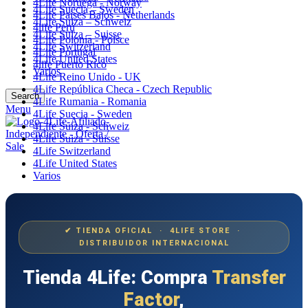
4Life Noruega - Norway
4Life Suecia – Sweden
4Life Paises Bajos - Netherlands
4Life Suiza – Schweiz
4life Perú
4Life Suiza – Suisse
4Life Polonia - Polsce
4Life Switzerland
4Life Portugal
4Life United States
4life Puerto Rico
Varios
4Life Reino Unido - UK
4Life República Checa - Czech Republic
Search
4Life Rumania - Romania
Menu
4Life Suecia - Sweden
4Life Suiza - Schweiz
4Life Suiza - Suisse
4Life Switzerland
4Life United States
Varios
✔ TIENDA OFICIAL · 4LIFE STORE ·
DISTRIBUIDOR INTERNACIONAL
Tienda 4Life: Compra
Transfer
Factor
,