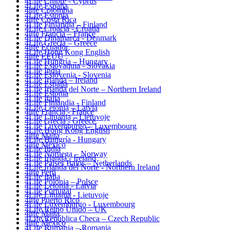
4Life Chipre - Cyprus
4Life España
4life Colombia
4Life Estonia
4life Costa Rica
4Life Finlandia – Finland
4Life Croacia - Croatia
4life Francia – France
4Life Dinamarca - Denmark
4Life Grecia – Greece
4life Ecuador
4Life Hong Kong English
4life EEUU
4Life Hungría – Hungary
4Life Eslovaquia - Slovakia
4Life India
4Life Eslovenia - Slovenia
4Life Irlanda – Ireland
4Life España
4Life Irlanda del Norte – Northern Ireland
4Life Estonia
4Life Italia
4Life Finlandia - Finland
4Life Letonia – Latvia
4life Francia - France
4Life Lituania – Lietuvoje
4Life Grecia - Greece
4Life Luxemburgo – Luxembourg
4Life Hong Kong English
4life Malta
4Life Hungría - Hungary
4life México
4Life India
4Life Noruega – Norway
4Life Irlanda - Ireland
4Life Paises Bajos – Netherlands
4Life Irlanda del Norte - Northern Ireland
4life Perú
4Life Italia
4Life Polonia – Polsce
4Life Letonia - Latvia
4Life Portugal
4Life Lituania - Lietuvoje
4life Puerto Rico
4Life Luxemburgo - Luxembourg
4Life Reino Unido – UK
4life Malta
4Life República Checa – Czech Republic
4life México
4Life Rumania – Romania