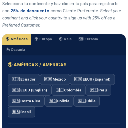
Selecciona tu continente y haz clic en tu país para registrarte
con
25% de descuento
como Cliente Preferente.
Select your
continent and click your country to sign up with 25% off as a
Preferred Customer.
🌎 Américas
🌍 Europa
🌏 Asia
🗺️ Eurasia
🏝️ Oceanía
🌎 AMÉRICAS / AMERICAS
🇪🇨 Ecuador
🇲🇽 México
🇺🇸 EEUU (Español)
🇺🇸 EEUU (English)
🇨🇴 Colombia
🇵🇪 Perú
🇨🇷 Costa Rica
🇧🇴 Bolivia
🇨🇱 Chile
🇧🇷 Brasil