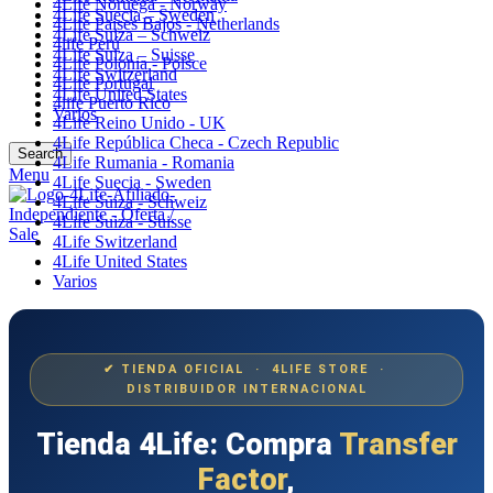
4Life Noruega - Norway
4Life Suecia – Sweden
4Life Paises Bajos - Netherlands
4Life Suiza – Schweiz
4life Perú
4Life Suiza – Suisse
4Life Polonia - Polsce
4Life Switzerland
4Life Portugal
4Life United States
4life Puerto Rico
Varios
4Life Reino Unido - UK
4Life República Checa - Czech Republic
Search
4Life Rumania - Romania
Menu
4Life Suecia - Sweden
4Life Suiza - Schweiz
4Life Suiza - Suisse
4Life Switzerland
4Life United States
Varios
✔ TIENDA OFICIAL · 4LIFE STORE ·
DISTRIBUIDOR INTERNACIONAL
Tienda 4Life: Compra
Transfer
Factor
,