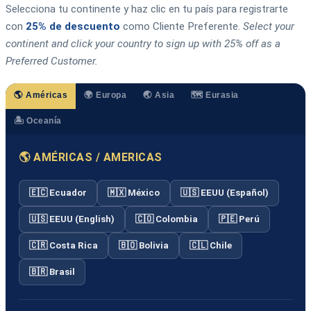
Selecciona tu continente y haz clic en tu país para registrarte
con
25% de descuento
como Cliente Preferente.
Select your
continent and click your country to sign up with 25% off as a
Preferred Customer.
🌎 Américas
🌍 Europa
🌏 Asia
🗺️ Eurasia
🏝️ Oceanía
🌎 AMÉRICAS / AMERICAS
🇪🇨 Ecuador
🇲🇽 México
🇺🇸 EEUU (Español)
🇺🇸 EEUU (English)
🇨🇴 Colombia
🇵🇪 Perú
🇨🇷 Costa Rica
🇧🇴 Bolivia
🇨🇱 Chile
🇧🇷 Brasil