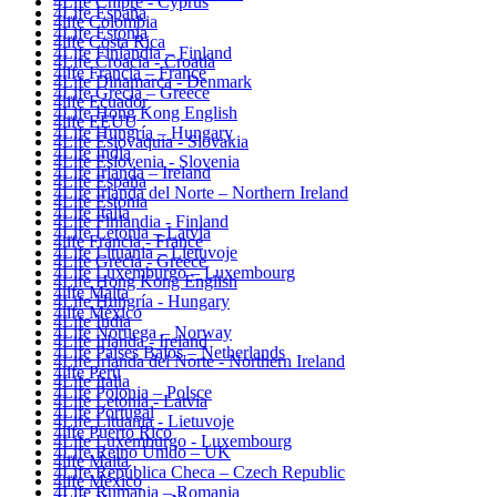
4Life Chipre - Cyprus
4Life España
4life Colombia
4Life Estonia
4life Costa Rica
4Life Finlandia – Finland
4Life Croacia - Croatia
4life Francia – France
4Life Dinamarca - Denmark
4Life Grecia – Greece
4life Ecuador
4Life Hong Kong English
4life EEUU
4Life Hungría – Hungary
4Life Eslovaquia - Slovakia
4Life India
4Life Eslovenia - Slovenia
4Life Irlanda – Ireland
4Life España
4Life Irlanda del Norte – Northern Ireland
4Life Estonia
4Life Italia
4Life Finlandia - Finland
4Life Letonia – Latvia
4life Francia - France
4Life Lituania – Lietuvoje
4Life Grecia - Greece
4Life Luxemburgo – Luxembourg
4Life Hong Kong English
4life Malta
4Life Hungría - Hungary
4life México
4Life India
4Life Noruega – Norway
4Life Irlanda - Ireland
4Life Paises Bajos – Netherlands
4Life Irlanda del Norte - Northern Ireland
4life Perú
4Life Italia
4Life Polonia – Polsce
4Life Letonia - Latvia
4Life Portugal
4Life Lituania - Lietuvoje
4life Puerto Rico
4Life Luxemburgo - Luxembourg
4Life Reino Unido – UK
4life Malta
4Life República Checa – Czech Republic
4life México
4Life Rumania – Romania