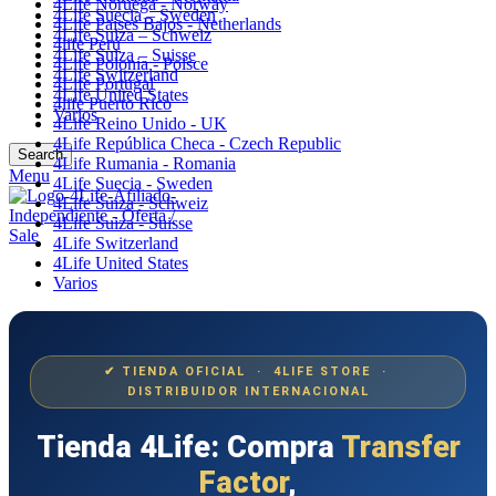
4Life Noruega - Norway
4Life Suecia – Sweden
4Life Paises Bajos - Netherlands
4Life Suiza – Schweiz
4life Perú
4Life Suiza – Suisse
4Life Polonia - Polsce
4Life Switzerland
4Life Portugal
4Life United States
4life Puerto Rico
Varios
4Life Reino Unido - UK
4Life República Checa - Czech Republic
Search
4Life Rumania - Romania
Menu
4Life Suecia - Sweden
4Life Suiza - Schweiz
4Life Suiza - Suisse
4Life Switzerland
4Life United States
Varios
✔ TIENDA OFICIAL · 4LIFE STORE ·
DISTRIBUIDOR INTERNACIONAL
Tienda 4Life: Compra
Transfer
Factor
,