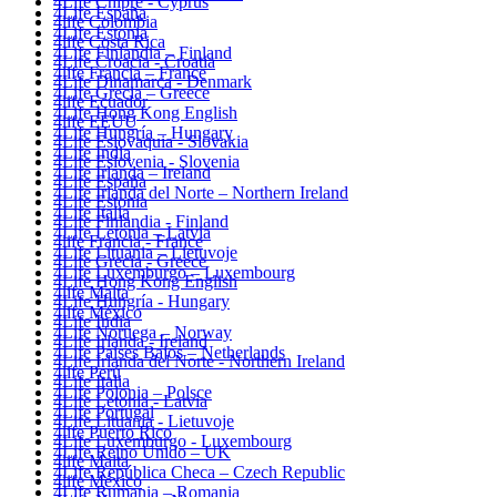
4Life Chipre - Cyprus
4Life España
4life Colombia
4Life Estonia
4life Costa Rica
4Life Finlandia – Finland
4Life Croacia - Croatia
4life Francia – France
4Life Dinamarca - Denmark
4Life Grecia – Greece
4life Ecuador
4Life Hong Kong English
4life EEUU
4Life Hungría – Hungary
4Life Eslovaquia - Slovakia
4Life India
4Life Eslovenia - Slovenia
4Life Irlanda – Ireland
4Life España
4Life Irlanda del Norte – Northern Ireland
4Life Estonia
4Life Italia
4Life Finlandia - Finland
4Life Letonia – Latvia
4life Francia - France
4Life Lituania – Lietuvoje
4Life Grecia - Greece
4Life Luxemburgo – Luxembourg
4Life Hong Kong English
4life Malta
4Life Hungría - Hungary
4life México
4Life India
4Life Noruega – Norway
4Life Irlanda - Ireland
4Life Paises Bajos – Netherlands
4Life Irlanda del Norte - Northern Ireland
4life Perú
4Life Italia
4Life Polonia – Polsce
4Life Letonia - Latvia
4Life Portugal
4Life Lituania - Lietuvoje
4life Puerto Rico
4Life Luxemburgo - Luxembourg
4Life Reino Unido – UK
4life Malta
4Life República Checa – Czech Republic
4life México
4Life Rumania – Romania