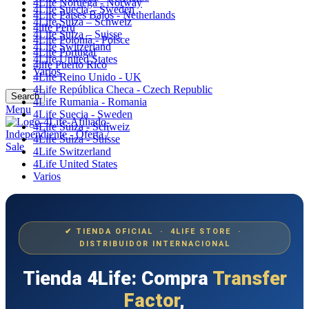
4Life Noruega - Norway
4Life Suecia – Sweden
4Life Paises Bajos - Netherlands
4Life Suiza – Schweiz
4life Perú
4Life Suiza – Suisse
4Life Polonia - Polsce
4Life Switzerland
4Life Portugal
4Life United States
4life Puerto Rico
Varios
4Life Reino Unido - UK
4Life República Checa - Czech Republic
Search
4Life Rumania - Romania
Menu
4Life Suecia - Sweden
4Life Suiza - Schweiz
4Life Suiza - Suisse
4Life Switzerland
4Life United States
Varios
✔ TIENDA OFICIAL · 4LIFE STORE ·
DISTRIBUIDOR INTERNACIONAL
Tienda 4Life: Compra
Transfer
Factor
,