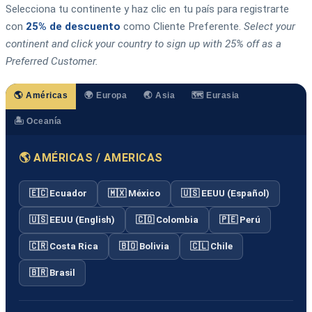
Selecciona tu continente y haz clic en tu país para registrarte
con
25% de descuento
como Cliente Preferente.
Select your
continent and click your country to sign up with 25% off as a
Preferred Customer.
🌎 Américas
🌍 Europa
🌏 Asia
🗺️ Eurasia
🏝️ Oceanía
🌎 AMÉRICAS / AMERICAS
🇪🇨 Ecuador
🇲🇽 México
🇺🇸 EEUU (Español)
🇺🇸 EEUU (English)
🇨🇴 Colombia
🇵🇪 Perú
🇨🇷 Costa Rica
🇧🇴 Bolivia
🇨🇱 Chile
🇧🇷 Brasil