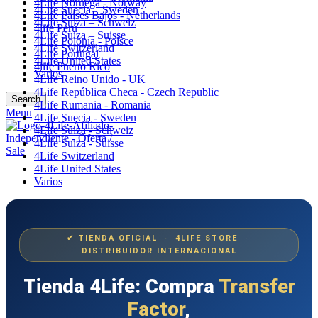
4Life Noruega - Norway
4Life Suecia – Sweden
4Life Paises Bajos - Netherlands
4Life Suiza – Schweiz
4life Perú
4Life Suiza – Suisse
4Life Polonia - Polsce
4Life Switzerland
4Life Portugal
4Life United States
4life Puerto Rico
Varios
4Life Reino Unido - UK
4Life República Checa - Czech Republic
Search
4Life Rumania - Romania
Menu
4Life Suecia - Sweden
4Life Suiza - Schweiz
4Life Suiza - Suisse
4Life Switzerland
4Life United States
Varios
✔ TIENDA OFICIAL · 4LIFE STORE ·
DISTRIBUIDOR INTERNACIONAL
Tienda 4Life: Compra
Transfer
Factor
,