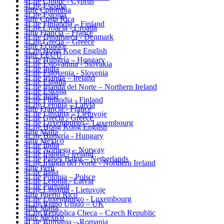
4Life Chipre - Cyprus
4Life España
4life Colombia
4Life Estonia
4life Costa Rica
4Life Finlandia – Finland
4Life Croacia - Croatia
4life Francia – France
4Life Dinamarca - Denmark
4Life Grecia – Greece
4life Ecuador
4Life Hong Kong English
4life EEUU
4Life Hungría – Hungary
4Life Eslovaquia - Slovakia
4Life India
4Life Eslovenia - Slovenia
4Life Irlanda – Ireland
4Life España
4Life Irlanda del Norte – Northern Ireland
4Life Estonia
4Life Italia
4Life Finlandia - Finland
4Life Letonia – Latvia
4life Francia - France
4Life Lituania – Lietuvoje
4Life Grecia - Greece
4Life Luxemburgo – Luxembourg
4Life Hong Kong English
4life Malta
4Life Hungría - Hungary
4life México
4Life India
4Life Noruega – Norway
4Life Irlanda - Ireland
4Life Paises Bajos – Netherlands
4Life Irlanda del Norte - Northern Ireland
4life Perú
4Life Italia
4Life Polonia – Polsce
4Life Letonia - Latvia
4Life Portugal
4Life Lituania - Lietuvoje
4life Puerto Rico
4Life Luxemburgo - Luxembourg
4Life Reino Unido – UK
4life Malta
4Life República Checa – Czech Republic
4life México
4Life Rumania – Romania