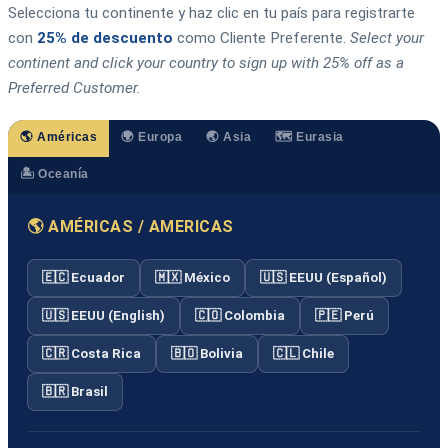
Selecciona tu continente y haz clic en tu país para registrarte
con
25% de descuento
como Cliente Preferente.
Select your
continent and click your country to sign up with 25% off as a
Preferred Customer.
🌎 Américas
🌍 Europa
🌏 Asia
🗺️ Eurasia
🏝️ Oceanía
🌎 AMÉRICAS / AMERICAS
🇪🇨 Ecuador
🇲🇽 México
🇺🇸 EEUU (Español)
🇺🇸 EEUU (English)
🇨🇴 Colombia
🇵🇪 Perú
🇨🇷 Costa Rica
🇧🇴 Bolivia
🇨🇱 Chile
🇧🇷 Brasil