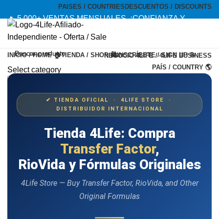
PAISES / COUNTRIES
DESCUENTOS / DISCOUNTS
🔥 5,000+ VENTAS MENSUALES. ¡CONFIANZA Y
CALIDAD! --- 🔥 5,000+ MONTHLY SALES. TRUST AND
QUALITY!
INICIO / HOME 🏠
TIENDA / SHOP 🛍️
INSCRÍBETE / SIGN UP 📝
NEGOCIO 4LIFE / 4LIFE BUSINESS
TIENDA OFICIAL / OFFICIAL STORE 🔒
PAÍS / COUNTRY 🌎
Select category
Search
Menu
✔ TIENDA OFICIAL · 4LIFE STORE ·
DISTRIBUIDOR INTERNACIONAL
Tienda 4Life: Compra
Transfer Factor
,
RioVida y Fórmulas Originales
4Life Store — Buy Transfer Factor, RioVida, and Other
Original Formulas