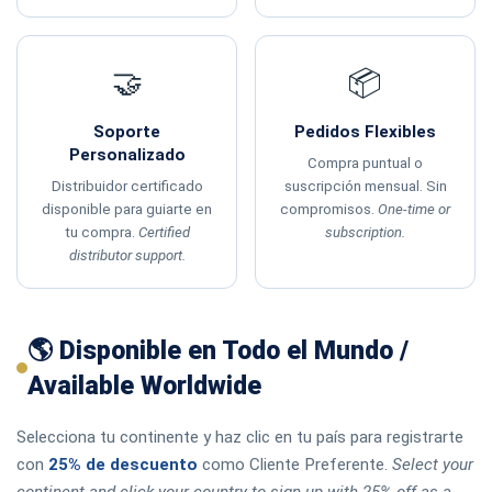
🤝
📦
Soporte
Pedidos Flexibles
Personalizado
Compra puntual o
Distribuidor certificado
suscripción mensual. Sin
disponible para guiarte en
compromisos.
One-time or
tu compra.
Certified
subscription.
distributor support.
🌎 Disponible en Todo el Mundo /
Available Worldwide
Selecciona tu continente y haz clic en tu país para registrarte
con
25% de descuento
como Cliente Preferente.
Select your
continent and click your country to sign up with 25% off as a