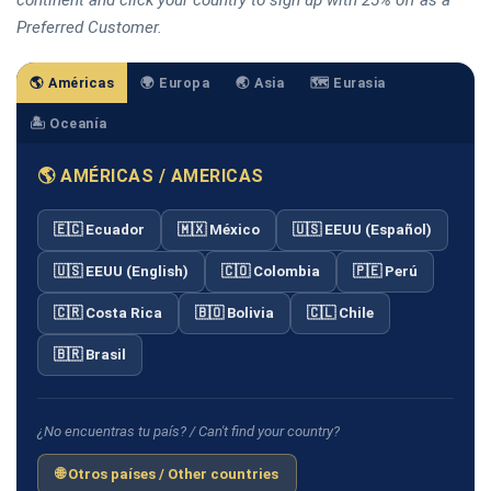
Preferred Customer.
🌎 Américas
🌍 Europa
🌏 Asia
🗺️ Eurasia
🏝️ Oceanía
🌎 AMÉRICAS / AMERICAS
🇪🇨 Ecuador
🇲🇽 México
🇺🇸 EEUU (Español)
🇺🇸 EEUU (English)
🇨🇴 Colombia
🇵🇪 Perú
🇨🇷 Costa Rica
🇧🇴 Bolivia
🇨🇱 Chile
🇧🇷 Brasil
¿No encuentras tu país? / Can't find your country?
🌐 Otros países / Other countries