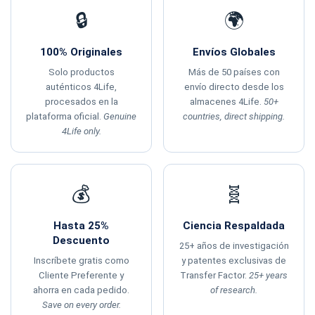
🔒
🌍
100% Originales
Envíos Globales
Solo productos
Más de 50 países con
auténticos 4Life,
envío directo desde los
procesados en la
almacenes 4Life.
50+
plataforma oficial.
Genuine
countries, direct shipping.
4Life only.
💰
🧬
Hasta 25%
Ciencia Respaldada
Descuento
25+ años de investigación
Inscríbete gratis como
y patentes exclusivas de
Cliente Preferente y
Transfer Factor.
25+ years
ahorra en cada pedido.
of research.
Save on every order.