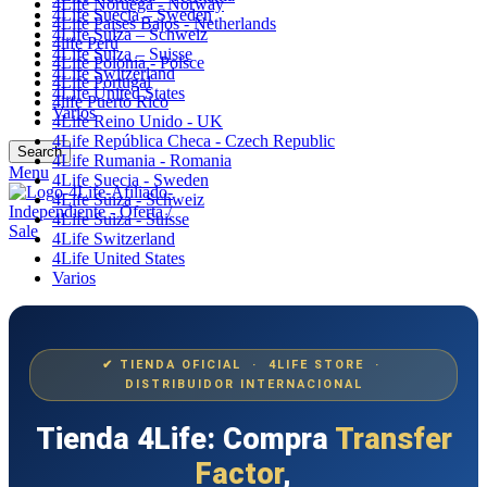
4Life Noruega - Norway
4Life Suecia – Sweden
4Life Paises Bajos - Netherlands
4Life Suiza – Schweiz
4life Perú
4Life Suiza – Suisse
4Life Polonia - Polsce
4Life Switzerland
4Life Portugal
4Life United States
4life Puerto Rico
Varios
4Life Reino Unido - UK
4Life República Checa - Czech Republic
Search
4Life Rumania - Romania
Menu
4Life Suecia - Sweden
4Life Suiza - Schweiz
4Life Suiza - Suisse
4Life Switzerland
4Life United States
Varios
✔ TIENDA OFICIAL · 4LIFE STORE ·
DISTRIBUIDOR INTERNACIONAL
Tienda 4Life: Compra
Transfer
Factor
,