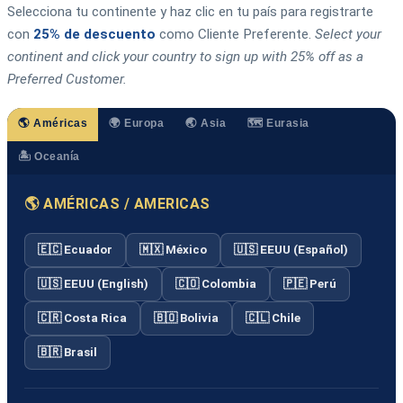
Selecciona tu continente y haz clic en tu país para registrarte
con
25% de descuento
como Cliente Preferente.
Select your
continent and click your country to sign up with 25% off as a
Preferred Customer.
🌎 Américas
🌍 Europa
🌏 Asia
🗺️ Eurasia
🏝️ Oceanía
🌎 AMÉRICAS / AMERICAS
🇪🇨 Ecuador
🇲🇽 México
🇺🇸 EEUU (Español)
🇺🇸 EEUU (English)
🇨🇴 Colombia
🇵🇪 Perú
🇨🇷 Costa Rica
🇧🇴 Bolivia
🇨🇱 Chile
🇧🇷 Brasil