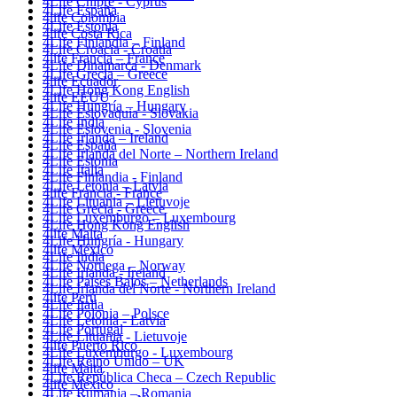
4Life Chipre - Cyprus
4Life España
4life Colombia
4Life Estonia
4life Costa Rica
4Life Finlandia – Finland
4Life Croacia - Croatia
4life Francia – France
4Life Dinamarca - Denmark
4Life Grecia – Greece
4life Ecuador
4Life Hong Kong English
4life EEUU
4Life Hungría – Hungary
4Life Eslovaquia - Slovakia
4Life India
4Life Eslovenia - Slovenia
4Life Irlanda – Ireland
4Life España
4Life Irlanda del Norte – Northern Ireland
4Life Estonia
4Life Italia
4Life Finlandia - Finland
4Life Letonia – Latvia
4life Francia - France
4Life Lituania – Lietuvoje
4Life Grecia - Greece
4Life Luxemburgo – Luxembourg
4Life Hong Kong English
4life Malta
4Life Hungría - Hungary
4life México
4Life India
4Life Noruega – Norway
4Life Irlanda - Ireland
4Life Paises Bajos – Netherlands
4Life Irlanda del Norte - Northern Ireland
4life Perú
4Life Italia
4Life Polonia – Polsce
4Life Letonia - Latvia
4Life Portugal
4Life Lituania - Lietuvoje
4life Puerto Rico
4Life Luxemburgo - Luxembourg
4Life Reino Unido – UK
4life Malta
4Life República Checa – Czech Republic
4life México
4Life Rumania – Romania