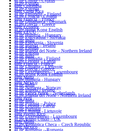
4Life Chipre - Cyprus
4Life España
4life Colombia
4Life Estonia
4life Costa Rica
4Life Finlandia – Finland
4Life Croacia - Croatia
4life Francia – France
4Life Dinamarca - Denmark
4Life Grecia – Greece
4life Ecuador
4Life Hong Kong English
4life EEUU
4Life Hungría – Hungary
4Life Eslovaquia - Slovakia
4Life India
4Life Eslovenia - Slovenia
4Life Irlanda – Ireland
4Life España
4Life Irlanda del Norte – Northern Ireland
4Life Estonia
4Life Italia
4Life Finlandia - Finland
4Life Letonia – Latvia
4life Francia - France
4Life Lituania – Lietuvoje
4Life Grecia - Greece
4Life Luxemburgo – Luxembourg
4Life Hong Kong English
4life Malta
4Life Hungría - Hungary
4life México
4Life India
4Life Noruega – Norway
4Life Irlanda - Ireland
4Life Paises Bajos – Netherlands
4Life Irlanda del Norte - Northern Ireland
4life Perú
4Life Italia
4Life Polonia – Polsce
4Life Letonia - Latvia
4Life Portugal
4Life Lituania - Lietuvoje
4life Puerto Rico
4Life Luxemburgo - Luxembourg
4Life Reino Unido – UK
4life Malta
4Life República Checa – Czech Republic
4life México
4Life Rumania – Romania