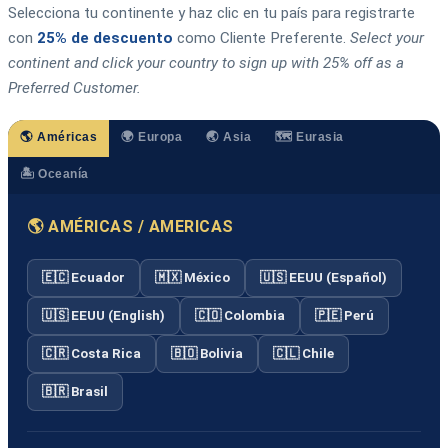
Selecciona tu continente y haz clic en tu país para registrarte
con
25% de descuento
como Cliente Preferente.
Select your
continent and click your country to sign up with 25% off as a
Preferred Customer.
🌎 Américas
🌍 Europa
🌏 Asia
🗺️ Eurasia
🏝️ Oceanía
🌎 AMÉRICAS / AMERICAS
🇪🇨 Ecuador
🇲🇽 México
🇺🇸 EEUU (Español)
🇺🇸 EEUU (English)
🇨🇴 Colombia
🇵🇪 Perú
🇨🇷 Costa Rica
🇧🇴 Bolivia
🇨🇱 Chile
🇧🇷 Brasil