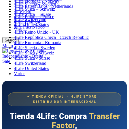
4Life Noruega - Norway
4Life Suecia – Sweden
4Life Paises Bajos - Netherlands
4Life Suiza – Schweiz
4life Perú
4Life Suiza – Suisse
4Life Polonia - Polsce
4Life Switzerland
4Life Portugal
4Life United States
4life Puerto Rico
Varios
4Life Reino Unido - UK
4Life República Checa - Czech Republic
Search
4Life Rumania - Romania
Menu
4Life Suecia - Sweden
4Life Suiza - Schweiz
4Life Suiza - Suisse
4Life Switzerland
4Life United States
Varios
✔ TIENDA OFICIAL · 4LIFE STORE ·
DISTRIBUIDOR INTERNACIONAL
Tienda 4Life: Compra
Transfer
Factor
,