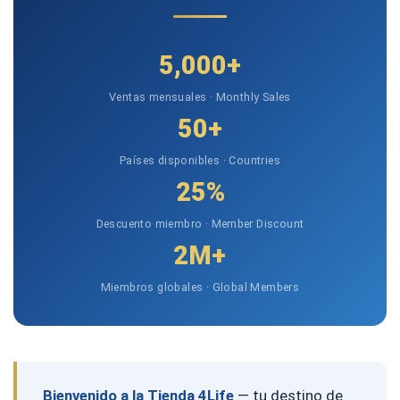
5,000+
Ventas mensuales · Monthly Sales
50+
Países disponibles · Countries
25%
Descuento miembro · Member Discount
2M+
Miembros globales · Global Members
Bienvenido a la Tienda 4Life
— tu destino de