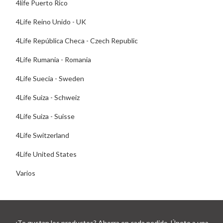
4life Puerto Rico
4Life Reino Unido - UK
4Life República Checa - Czech Republic
4Life Rumania - Romania
4Life Suecia - Sweden
4Life Suiza - Schweiz
4Life Suiza - Suisse
4Life Switzerland
4Life United States
Varios
¿Te gustan los productos? Ahorra en cada pedido. Únete a una