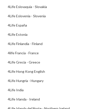
4Life Eslovaquia - Slovakia
4Life Eslovenia - Slovenia
4Life España
4Life Estonia
4Life Finlandia - Finland
4life Francia - France
4Life Grecia - Greece
4Life Hong Kong English
4Life Hungría - Hungary
4Life India
4Life Irlanda - Ireland
4Life Irlanda del Norte - Northern Ireland