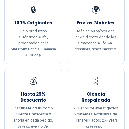
🔒
🌍
100% Originales
Envíos Globales
Solo productos
Más de 50 países con
auténticos 4Life,
envío directo desde los
procesados en la
almacenes 4Life.
50+
plataforma oficial.
Genuine
countries, direct shipping.
4Life only.
💰
🧬
Hasta 25%
Ciencia
Descuento
Respaldada
Inscríbete gratis como
25+ años de investigación
Cliente Preferente y
y patentes exclusivas de
ahorra en cada pedido.
Transfer Factor.
25+ years
Save on every order.
of research.