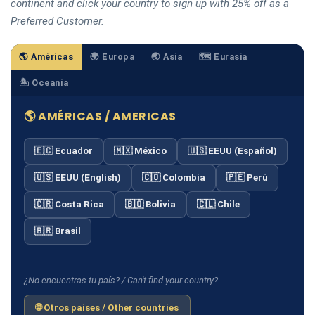
continent and click your country to sign up with 25% off as a
Preferred Customer.
🌎 Américas
🌍 Europa
🌏 Asia
🗺️ Eurasia
🏝️ Oceanía
🌎 AMÉRICAS / AMERICAS
🇪🇨 Ecuador
🇲🇽 México
🇺🇸 EEUU (Español)
🇺🇸 EEUU (English)
🇨🇴 Colombia
🇵🇪 Perú
🇨🇷 Costa Rica
🇧🇴 Bolivia
🇨🇱 Chile
🇧🇷 Brasil
¿No encuentras tu país? / Can't find your country?
🌐 Otros países / Other countries