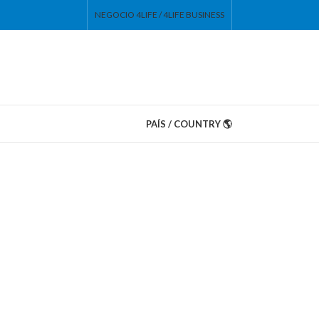
!
NEGOCIO 4LIFE / 4LIFE BUSINESS
PAÍS / COUNTRY 🌎