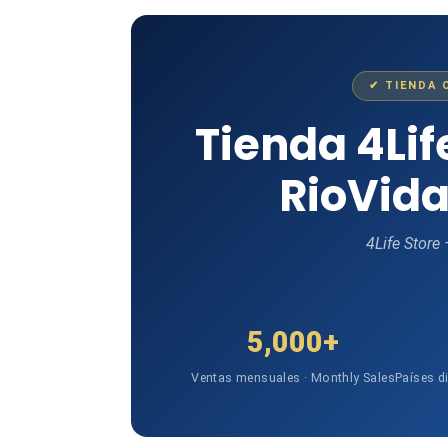
✔ TIENDA 
Tienda 4Li
RioVida
4Life Store
5,000+
Ventas mensuales · Monthly Sales
Países d