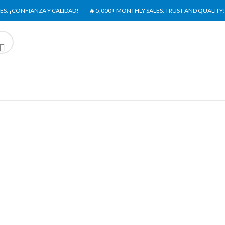
S. ¡CONFIANZA Y CALIDAD! --- 🔥 5,000+ MONTHLY SALES. TRUST AND QUALITY