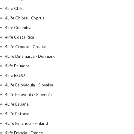
4life Chile
4Life Chipre - Cyprus
4life Colombia
4life Costa Rica
4Life Croacia - Croatia
4Life Dinamarca - Denmark
4life Ecuador
4life EEUU
4Life Eslovaquia - Slovakia
4Life Eslovenia - Slovenia
4Life España
4Life Estonia
4Life Finlandia - Finland
4life Francia - France