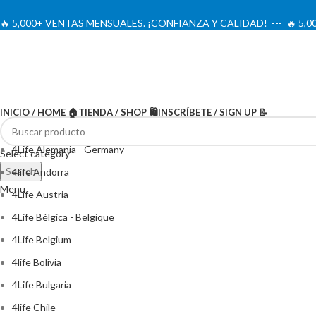
🔥 5,000+ VENTAS MENSUALES. ¡CONFIANZA Y CALIDAD! --- 🔥 5
INICIO / HOME 🏠
TIENDA / SHOP 🛍️
INSCRÍBETE / SIGN UP 📝
4Life Alemania - Germany
Select category
Search
4life Andorra
Menu
4Life Austria
4Life Bélgica - Belgique
4Life Belgium
4life Bolivia
4Life Bulgaria
4life Chile