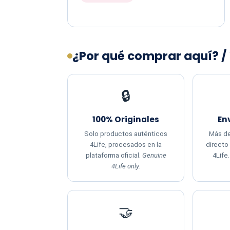
¿Por qué comprar aquí? /
🔒
100% Originales
En
Solo productos auténticos
Más de
4Life, procesados en la
directo
plataforma oficial.
Genuine
4Life
4Life only.
🤝