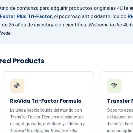
ino de confianza para adquirir productos originales 4Life 
Factor Plus Tri-Factor
, el poderoso antioxidante líquido
Ri
e 25 años de investigación científica.
Welcome to the 4Life
dwide.
ured Products
🍇
💚
RioVida Tri-Factor Formula
Transfer 
La única bebida líquida del mundo con
Soporte espec
Transfer Factor. Rica en antioxidantes
del azúcar e
de açaí, granada, arándano y elderberry.
Transfer Fac
The world's only liquid Transfer Factor
inmune ópti