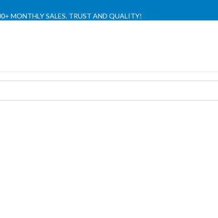
,000+ MONTHLY SALES. TRUST AND QUALITY!
TIENDA OFICIAL / OFFICIAL STORE 🔒