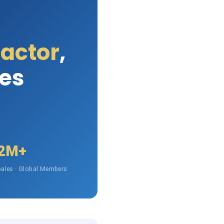
Factor
,
les
2M+
ales · Global Members