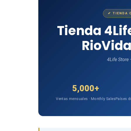
✔ TIENDA 
Tienda 4Li
RioVida
4Life Store
5,000+
Ventas mensuales · Monthly Sales
Países d