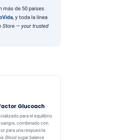
en más de 50 países.
oVida
, y toda la línea
 Store — your trusted
Factor Glucoach
ializado para el equilibrio
n sangre, combinado con
tor para una respuesta
ma.
Blood sugar balance