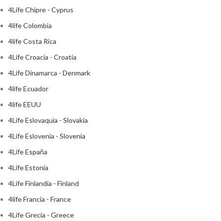
4Life Chipre - Cyprus
4life Colombia
4life Costa Rica
4Life Croacia - Croatia
4Life Dinamarca - Denmark
4life Ecuador
4life EEUU
4Life Eslovaquia - Slovakia
4Life Eslovenia - Slovenia
4Life España
4Life Estonia
4Life Finlandia - Finland
4life Francia - France
4Life Grecia - Greece