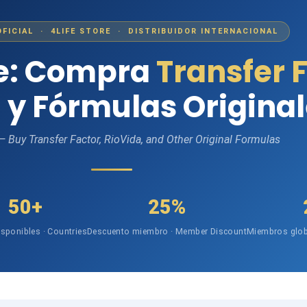
OFICIAL · 4LIFE STORE · DISTRIBUIDOR INTERNACIONAL
fe: Compra
Transfer 
 y Fórmulas Origina
 — Buy Transfer Factor, RioVida, and Other Original Formulas
50+
25%
isponibles · Countries
Descuento miembro · Member Discount
Miembros glob