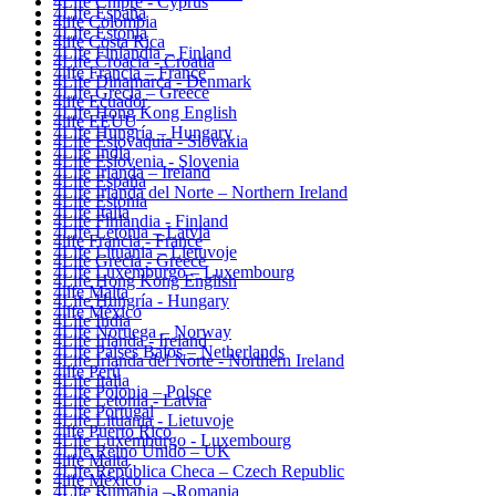
4Life Chipre - Cyprus
4Life España
4life Colombia
4Life Estonia
4life Costa Rica
4Life Finlandia – Finland
4Life Croacia - Croatia
4life Francia – France
4Life Dinamarca - Denmark
4Life Grecia – Greece
4life Ecuador
4Life Hong Kong English
4life EEUU
4Life Hungría – Hungary
4Life Eslovaquia - Slovakia
4Life India
4Life Eslovenia - Slovenia
4Life Irlanda – Ireland
4Life España
4Life Irlanda del Norte – Northern Ireland
4Life Estonia
4Life Italia
4Life Finlandia - Finland
4Life Letonia – Latvia
4life Francia - France
4Life Lituania – Lietuvoje
4Life Grecia - Greece
4Life Luxemburgo – Luxembourg
4Life Hong Kong English
4life Malta
4Life Hungría - Hungary
4life México
4Life India
4Life Noruega – Norway
4Life Irlanda - Ireland
4Life Paises Bajos – Netherlands
4Life Irlanda del Norte - Northern Ireland
4life Perú
4Life Italia
4Life Polonia – Polsce
4Life Letonia - Latvia
4Life Portugal
4Life Lituania - Lietuvoje
4life Puerto Rico
4Life Luxemburgo - Luxembourg
4Life Reino Unido – UK
4life Malta
4Life República Checa – Czech Republic
4life México
4Life Rumania – Romania