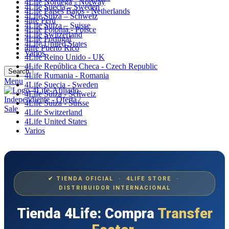
4Life Noruega - Norway
4Life Suecia – Sweden
4Life Paises Bajos - Netherlands
4Life Suiza – Schweiz
4life Perú
4Life Suiza – Suisse
4Life Polonia - Polsce
4Life Switzerland
4Life Portugal
4Life United States
4life Puerto Rico
Varios
4Life Reino Unido - UK
4Life República Checa - Czech Republic
Search
4Life Rumania - Romania
Menu
4Life Suecia - Sweden
4Life Suiza - Schweiz
4Life Suiza - Suisse
4Life Switzerland
4Life United States
Varios
✔ TIENDA OFICIAL · 4LIFE STORE ·
DISTRIBUIDOR INTERNACIONAL
Tienda 4Life: Compra
Transfer