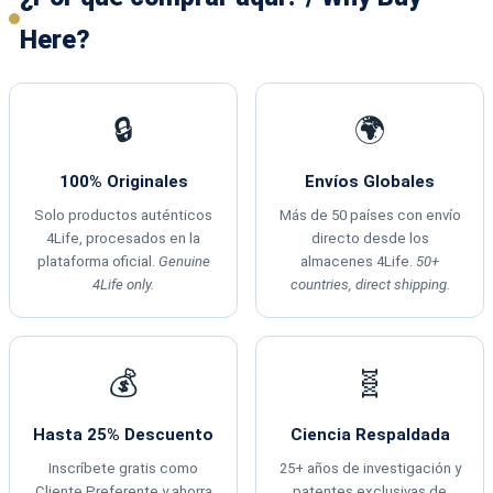
Here?
🔒
🌍
100% Originales
Envíos Globales
Solo productos auténticos
Más de 50 países con envío
4Life, procesados en la
directo desde los
plataforma oficial.
Genuine
almacenes 4Life.
50+
4Life only.
countries, direct shipping.
💰
🧬
Hasta 25% Descuento
Ciencia Respaldada
Inscríbete gratis como
25+ años de investigación y
Cliente Preferente y ahorra
patentes exclusivas de