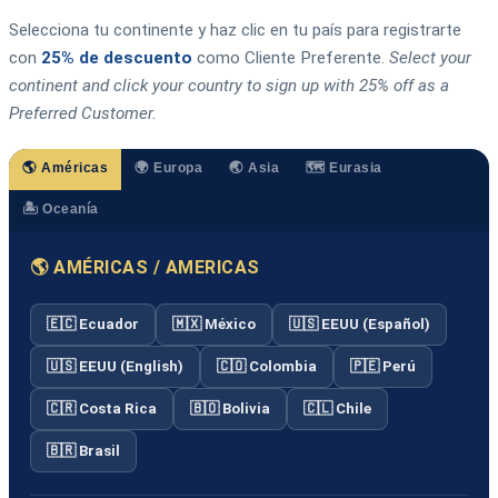
Selecciona tu continente y haz clic en tu país para registrarte
con
25% de descuento
como Cliente Preferente.
Select your
continent and click your country to sign up with 25% off as a
Preferred Customer.
🌎 Américas
🌍 Europa
🌏 Asia
🗺️ Eurasia
🏝️ Oceanía
🌎 AMÉRICAS / AMERICAS
🇪🇨 Ecuador
🇲🇽 México
🇺🇸 EEUU (Español)
🇺🇸 EEUU (English)
🇨🇴 Colombia
🇵🇪 Perú
🇨🇷 Costa Rica
🇧🇴 Bolivia
🇨🇱 Chile
🇧🇷 Brasil