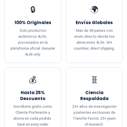
🔒
🌍
100% Originales
Envíos Globales
Solo productos
Más de 50 países con
auténticos 4Life,
envío directo desde los
procesados en la
almacenes 4Life.
50+
plataforma oficial.
Genuine
countries, direct shipping.
4Life only.
💰
🧬
Hasta 25%
Ciencia
Descuento
Respaldada
Inscríbete gratis como
25+ años de investigación
Cliente Preferente y
y patentes exclusivas de
ahorra en cada pedido.
Transfer Factor.
25+ years
Save on every order.
of research.