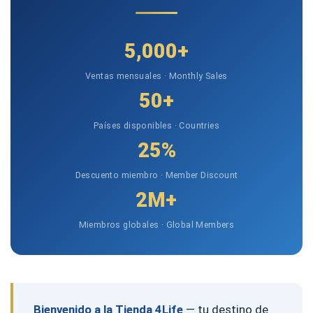
5,000+
Ventas mensuales · Monthly Sales
50+
Países disponibles · Countries
25%
Descuento miembro · Member Discount
2M+
Miembros globales · Global Members
Bienvenido a la Tienda 4Life
— tu destino de