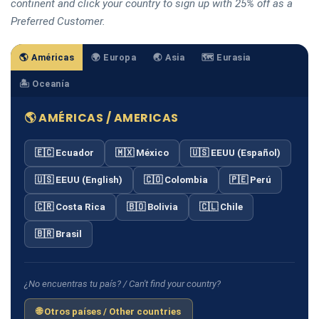
continent and click your country to sign up with 25% off as a
Preferred Customer.
🌎 Américas
🌍 Europa
🌏 Asia
🗺️ Eurasia
🏝️ Oceanía
🌎 AMÉRICAS / AMERICAS
🇪🇨 Ecuador
🇲🇽 México
🇺🇸 EEUU (Español)
🇺🇸 EEUU (English)
🇨🇴 Colombia
🇵🇪 Perú
🇨🇷 Costa Rica
🇧🇴 Bolivia
🇨🇱 Chile
🇧🇷 Brasil
¿No encuentras tu país? / Can't find your country?
🌐 Otros países / Other countries