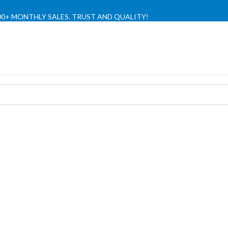
,000+ MONTHLY SALES. TRUST AND QUALITY!
TIENDA OFICIAL / OFFICIAL STORE 🔒