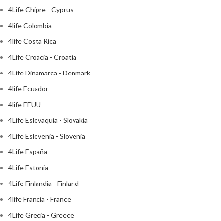
4Life Chipre - Cyprus
4life Colombia
4life Costa Rica
4Life Croacia - Croatia
4Life Dinamarca - Denmark
4life Ecuador
4life EEUU
4Life Eslovaquia - Slovakia
4Life Eslovenia - Slovenia
4Life España
4Life Estonia
4Life Finlandia - Finland
4life Francia - France
4Life Grecia - Greece