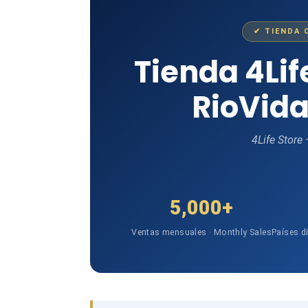
✔ TIENDA 
Tienda 4Li
RioVida
4Life Store
5,000+
Ventas mensuales · Monthly Sales
Países d