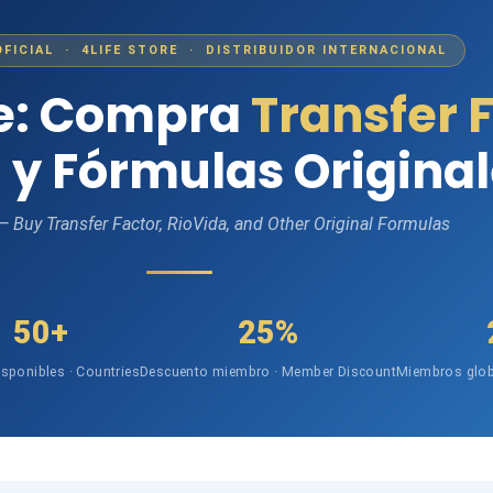
OFICIAL · 4LIFE STORE · DISTRIBUIDOR INTERNACIONAL
fe: Compra
Transfer 
 y Fórmulas Origina
 — Buy Transfer Factor, RioVida, and Other Original Formulas
50+
25%
isponibles · Countries
Descuento miembro · Member Discount
Miembros glob