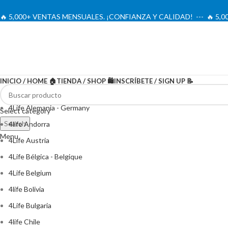
🔥 5,000+ VENTAS MENSUALES. ¡CONFIANZA Y CALIDAD! --- 🔥 5
INICIO / HOME 🏠
TIENDA / SHOP 🛍️
INSCRÍBETE / SIGN UP 📝
4Life Alemania - Germany
Select category
Search
4life Andorra
Menu
4Life Austria
4Life Bélgica - Belgique
4Life Belgium
4life Bolivia
4Life Bulgaria
4life Chile