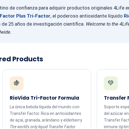
ino de confianza para adquirir productos originales 4Life 
Factor Plus Tri-Factor
, el poderoso antioxidante líquido
Ri
e 25 años de investigación científica.
Welcome to the 4Life
dwide.
ured Products
🍇
💚
RioVida Tri-Factor Formula
Transfer 
La única bebida líquida del mundo con
Soporte espec
Transfer Factor. Rica en antioxidantes
del azúcar e
de açaí, granada, arándano y elderberry.
Transfer Fac
The world's only liquid Transfer Factor
inmune ópti