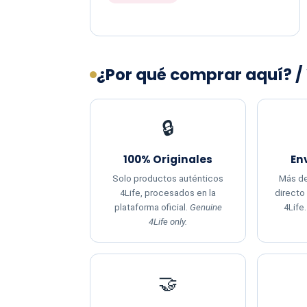
¿Por qué comprar aquí? /
🔒
100% Originales
En
Solo productos auténticos
Más de
4Life, procesados en la
directo
plataforma oficial.
Genuine
4Life
4Life only.
🤝