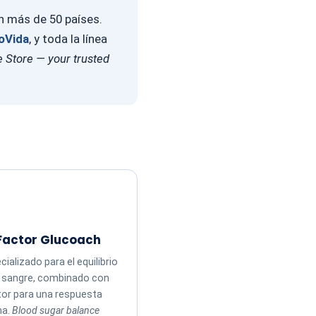
en más de 50 países.
oVida
, y toda la línea
 Store — your trusted
Factor Glucoach
ializado para el equilibrio
n sangre, combinado con
tor para una respuesta
ma.
Blood sugar balance