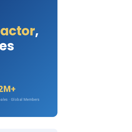
Factor
,
les
2M+
ales · Global Members